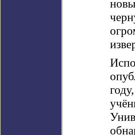
новы
черн
огро
изве
Испо
опуб
году
учён
Унив
обна