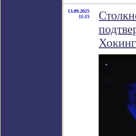
13.09.2025
Столкн
11:15
подтве
Хокинг