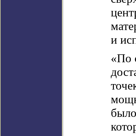
цент
мате
и ис
«По 
дост
точе
мощн
было
кото