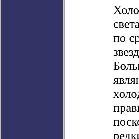
Холо
свет
по с
звез
Боль
явля
холо
прав
поск
редк