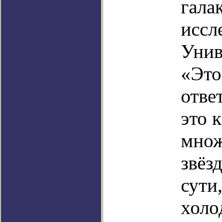
гала
иссл
Унив
«Это
отве
это 
множ
звёзд
сути
холо