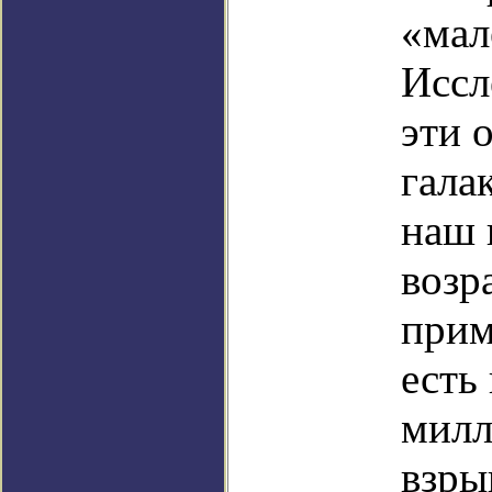
«мал
Иссл
эти 
гала
наш 
возр
прим
есть
милл
взры