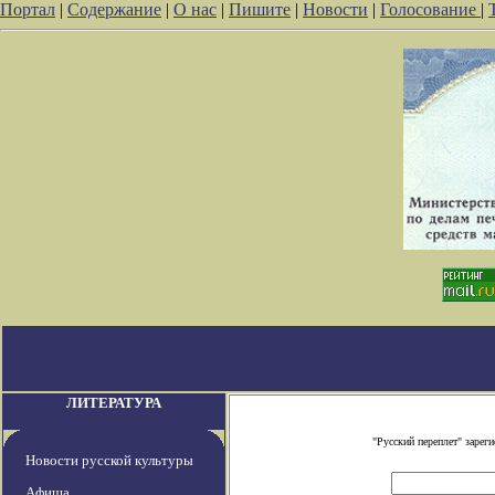
Портал
|
Содержание
|
О нас
|
Пишите
|
Новости
|
Голосование
|
ЛИТЕРАТУРА
"Русский переплет" заре
Новости русской культуры
Афиша