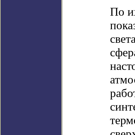
По и
пока
свет
сфер
наст
атмо
рабо
синт
терм
свер