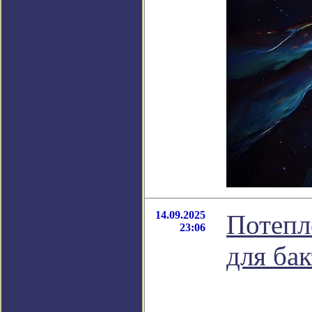
14.09.2025
Потепл
23:06
для ба