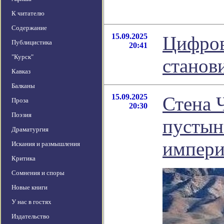
К читателю
Содержание
15.09.2025
Цифров
Публицистика
20:41
"Курск"
станов
Кавказ
Балканы
15.09.2025
Стена 
Проза
20:30
Поэзия
пустын
Драматургия
импер
Искания и размышления
Критика
Сомнения и споры
Новые книги
У нас в гостях
Издательство