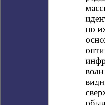
масс
иден
по и
осно
опти
инфр
волн
видн
свер
обыч