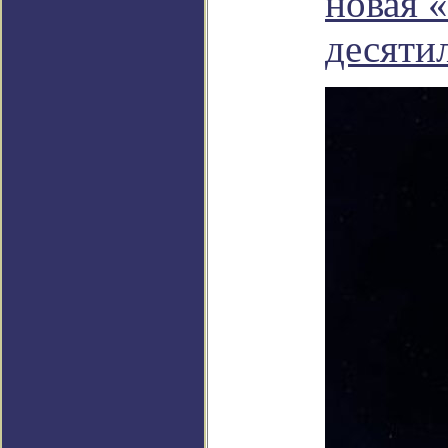
новая 
десяти