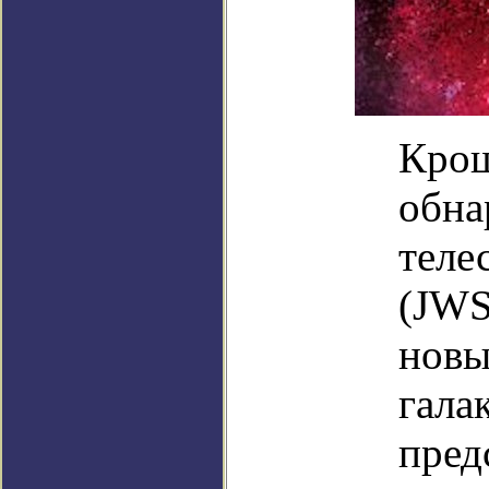
Крош
обна
теле
(JWS
новы
гала
пред