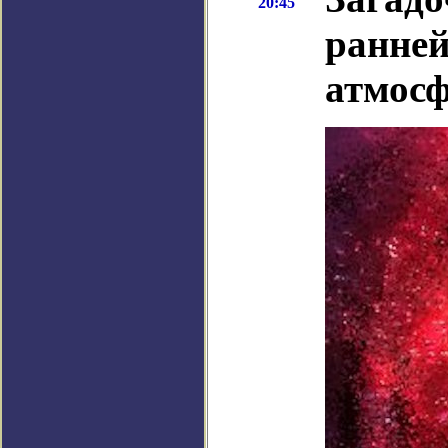
20:45
ранней
атмос