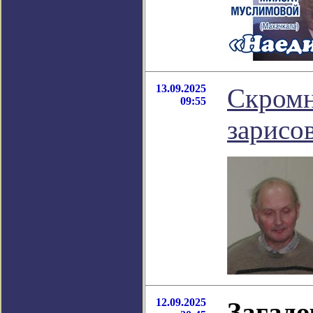
13.09.2025
Скромн
09:55
зарисо
12.09.2025
Загадо