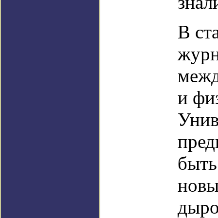
знал
В ст
журн
межд
и фи
Унив
пред
быть
новы
дыро