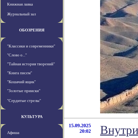
Книжная лавка
Журнальный зал
ОБОЗРЕНИЯ
"Классики и современники"
"Слово о..."
"Тайная история творений"
"Книга писем"
"Кошачий ящик"
"Золотые прииски"
"Сердитые стрелы"
КУЛЬТУРА
15.09.2025
Внутри
20:02
Афиша