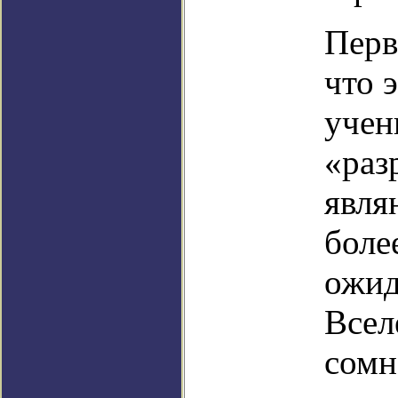
Перв
что 
учен
«раз
явля
боле
ожид
Всел
сомн