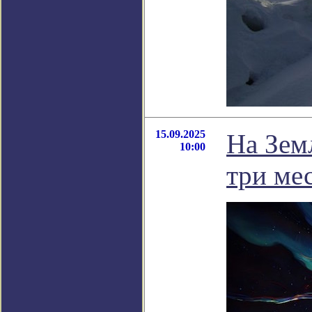
15.09.2025
На Зем
10:00
три ме