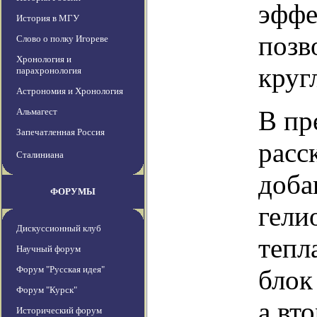
эффе
История в МГУ
позв
Слово о полку Игореве
Хронология и
круг
парахронология
Астрономия и Хронология
В пр
Альмагест
Запечатленная Россия
расс
Сталиниана
доба
ФОРУМЫ
гели
Дискуссионный клуб
тепл
Научный форум
Форум "Русская идея"
блок
Форум "Курск"
а вт
Исторический форум