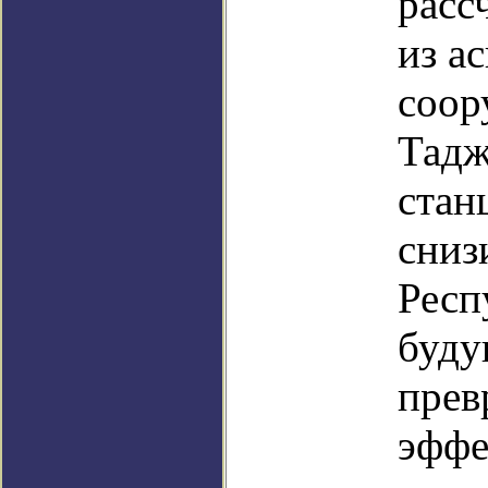
расс
из а
соор
Тадж
стан
сниз
Респ
буду
прев
эффе