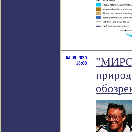
04.09.2025
"МИРО
18:08
природ
обозре