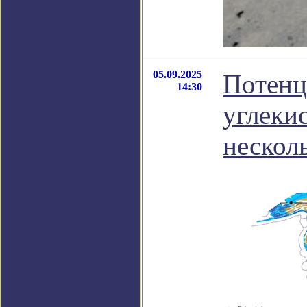
05.09.2025
Потенц
14:30
углеки
несколь