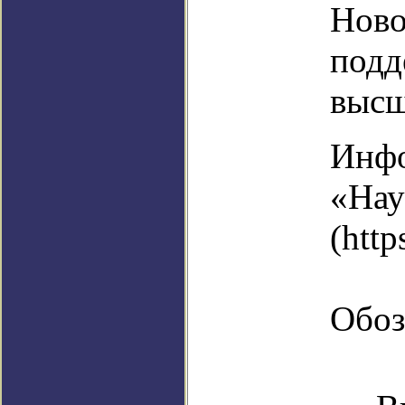
Ново
подд
высш
Инфо
«Нау
(http
Обоз