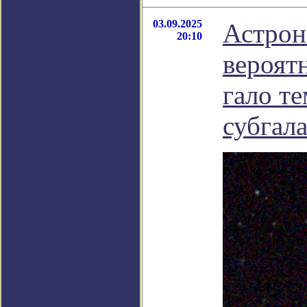
03.09.2025
Астрон
20:10
вероятн
гало т
субгал