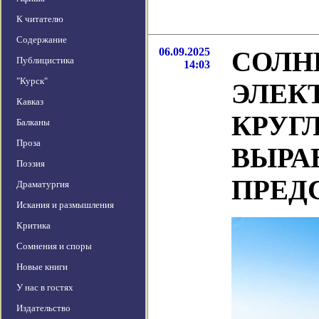
К читателю
Содержание
06.09.2025
СОЛН
Публицистика
14:03
"Курск"
ЭЛЕК
Кавказ
КРУГ
Балканы
Проза
ВЫРА
Поэзия
ПРЕД
Драматургия
Искания и размышления
Критика
Сомнения и споры
Новые книги
У нас в гостях
Издательство