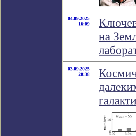
04.09.2025
Ключев
16:09
на Зем
лабора
03.09.2025
Космич
20:38
далеки
галакт