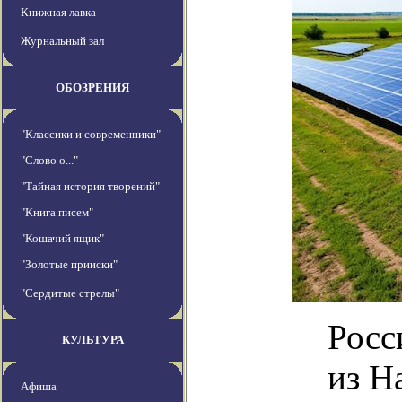
Книжная лавка
Журнальный зал
ОБОЗРЕНИЯ
"Классики и современники"
"Слово о..."
"Тайная история творений"
"Книга писем"
"Кошачий ящик"
"Золотые прииски"
"Сердитые стрелы"
Росс
КУЛЬТУРА
из Н
Афиша