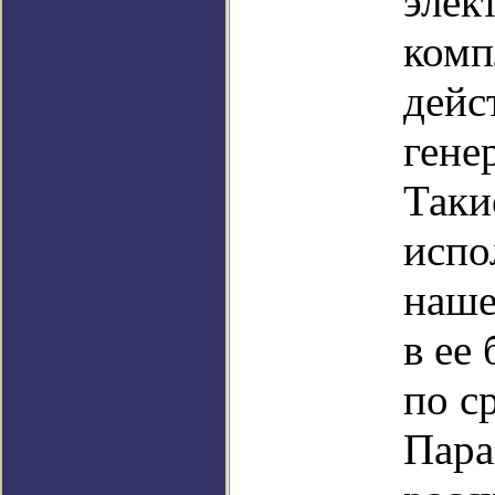
элек
комп
дейс
гене
Таки
испо
наше
в ее
по с
Пара