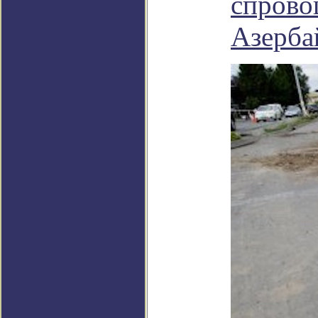
спрово
Азерба