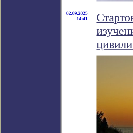
02.09.2025
Старто
14:41
изучен
цивили