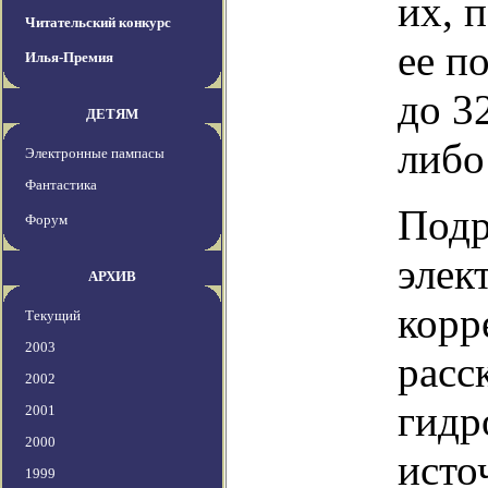
их, 
Читательский конкурс
ее п
Илья-Премия
до 3
ДЕТЯМ
либо
Электронные пампасы
Фантастика
Подр
Форум
элек
АРХИВ
корр
Текущий
2003
расс
2002
гидр
2001
2000
исто
1999