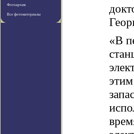
докт
Фотоархив
Все фотоматериалы
Геор
«В п
стан
элек
этим
запа
испо
врем