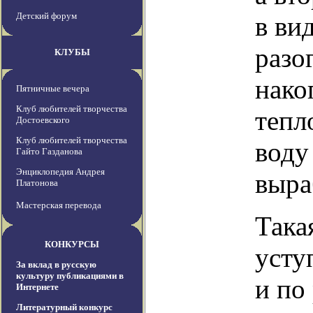
Детский форум
в ви
разо
КЛУБЫ
нако
Пятничные вечера
Клуб любителей творчества
тепл
Достоевского
Клуб любителей творчества
воду
Гайто Газданова
Энциклопедия Андрея
выра
Платонова
Мастерская перевода
Така
КОНКУРСЫ
усту
За вклад в русскую
культуру публикациями в
и по
Интернете
Литературный конкурс