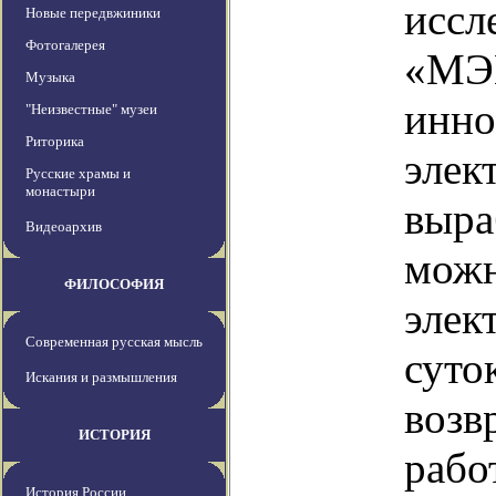
иссл
Новые передвжиники
Фотогалерея
«МЭИ
Музыка
инно
"Неизвестные" музеи
Риторика
элек
Русские храмы и
монастыри
выра
Видеоархив
можн
ФИЛОСОФИЯ
элек
Современная русская мысль
суто
Искания и размышления
возв
ИСТОРИЯ
рабо
История России