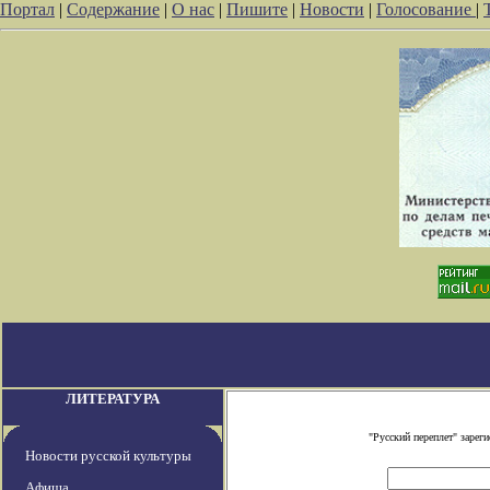
Портал
|
Содержание
|
О нас
|
Пишите
|
Новости
|
Голосование
|
ЛИТЕРАТУРА
"Русский переплет" заре
Новости русской культуры
Афиша