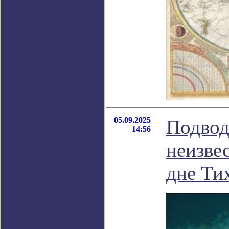
05.09.2025
Подвод
14:56
неизве
дне Ти