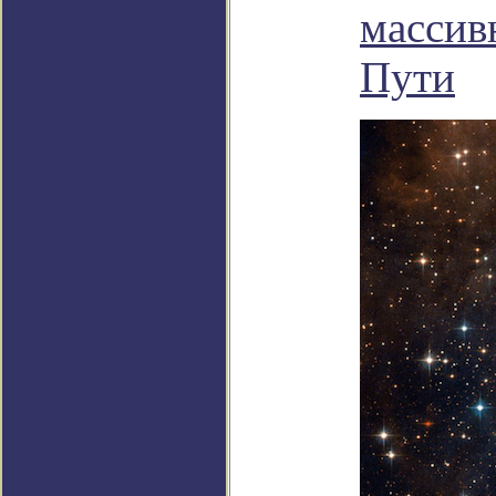
массив
Пути