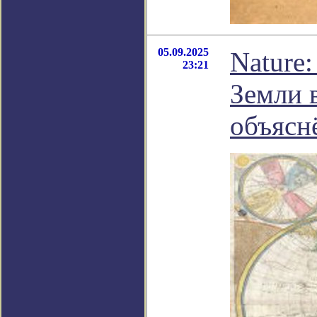
05.09.2025
Nature
23:21
Земли 
объясн