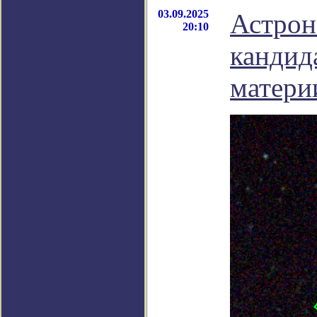
03.09.2025
Астрон
20:10
кандида
матери