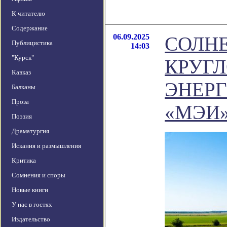
К читателю
Содержание
06.09.2025
СОЛН
Публицистика
14:03
"Курск"
КРУГ
Кавказ
ЭНЕРГ
Балканы
Проза
«МЭИ
Поэзия
Драматургия
Искания и размышления
Критика
Сомнения и споры
Новые книги
У нас в гостях
Издательство