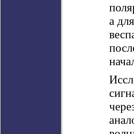
поля
а дл
весп
посл
нача
Иссл
сигн
чере
анал
волн