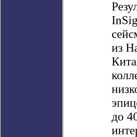
Резу
InSi
сейс
из Н
Кита
колл
низк
эпиц
до 4
инте