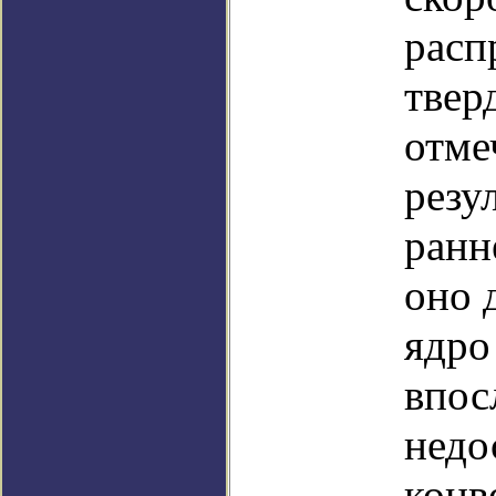
расп
твер
отме
резу
ранн
оно 
ядро
впос
недо
конв