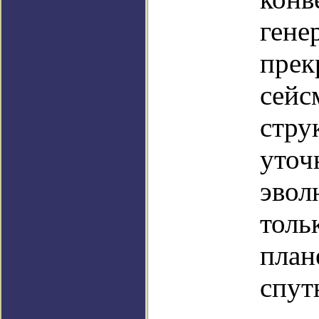
гене
прек
сейс
стру
уточ
эвол
толь
план
спут