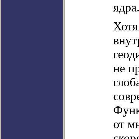
ядра
Хотя
внут
геод
не п
глоб
совр
Функ
от м
скор