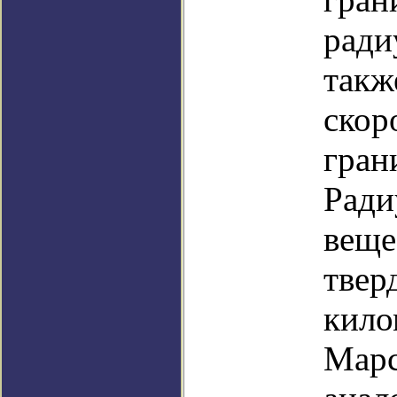
ради
такж
скор
гран
Ради
веще
твер
кило
Марс