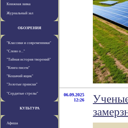
Книжная лавка
Журнальный зал
ОБОЗРЕНИЯ
"Классики и современники"
"Слово о..."
"Тайная история творений"
"Книга писем"
"Кошачий ящик"
"Золотые прииски"
"Сердитые стрелы"
06.09.2025
Ученые
12:26
замерз
КУЛЬТУРА
Афиша