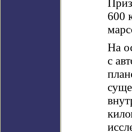
Приз
600 
марс
На о
с ав
план
суще
внут
кило
иссл