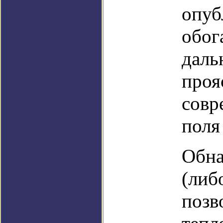
опуб
обог
даль
проя
совр
поля
Обна
(либ
позв