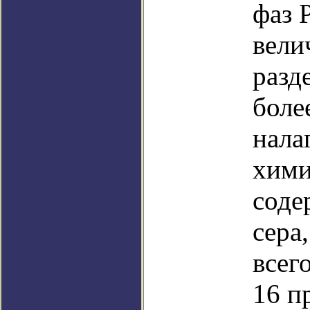
фаз 
вели
разд
боле
нала
хими
соде
сера
всег
16 п