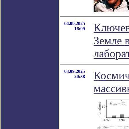
04.09.2025
Ключев
16:09
Земле 
лабора
03.09.2025
Космич
20:38
массив