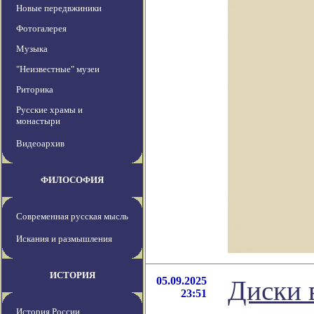
Новые передвжиники
Фотогалерея
Музыка
"Неизвестные" музеи
Риторика
Русские храмы и
монастыри
Видеоархив
ФИЛОСОФИЯ
Современная русская мысль
Искания и размышления
ИСТОРИЯ
05.09.2025
Диски 
23:51
История России