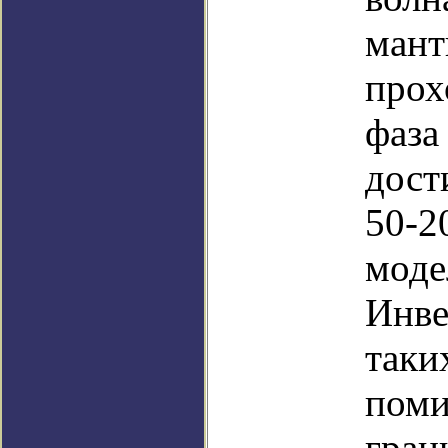
мант
прох
фаза
дост
50-2
моде
Инве
таки
поми
гран