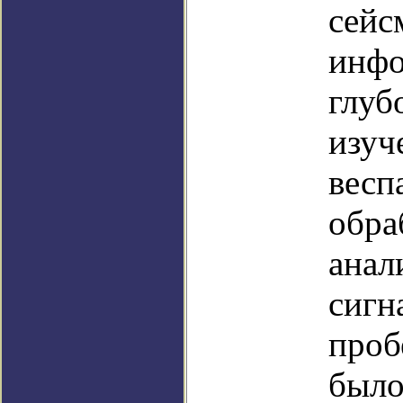
сейс
инфо
глуб
изуч
весп
обра
анал
сигн
проб
было