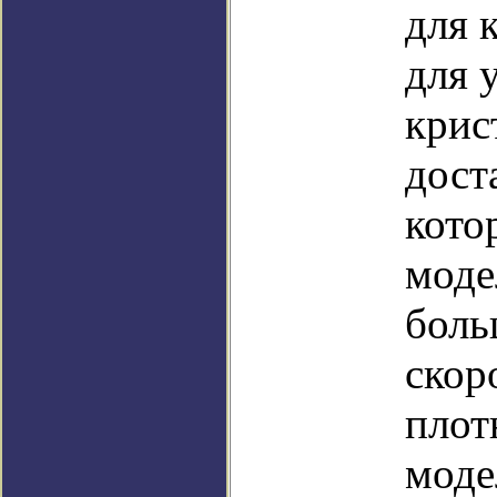
для 
для 
крис
дост
кото
моде
боль
скор
плот
моде