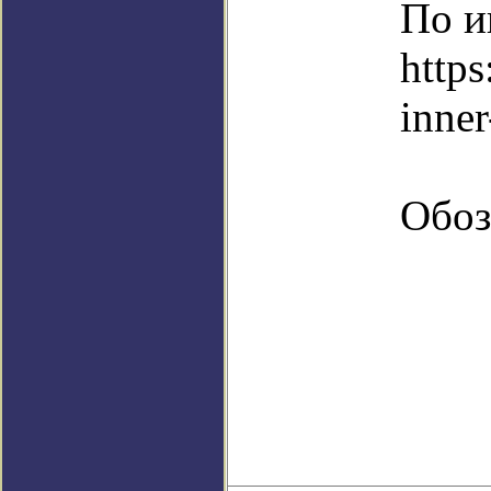
По и
https
inner
Обоз