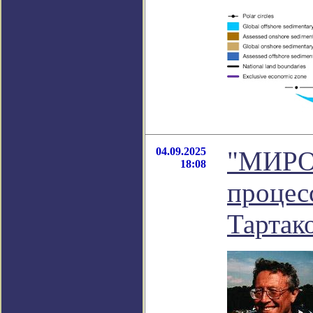
04.09.2025
"МИРО
18:08
процес
Тартак