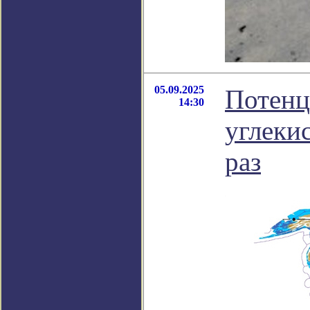
05.09.2025
Потенц
14:30
углеки
раз