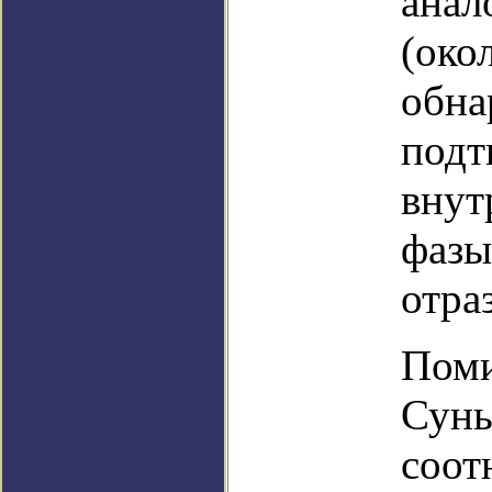
анал
(око
обна
подт
внут
фазы
отра
Поми
Сунь
соот