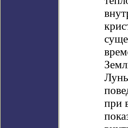
тепл
внут
крис
суще
врем
Земл
Луны
пове
при 
пока