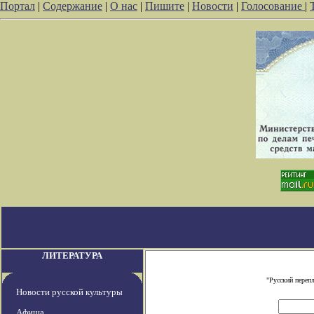
Портал
|
Содержание
|
О нас
|
Пишите
|
Новости
|
Голосование
|
ЛИТЕРАТУРА
"Русский переп
Новости русской культуры
Афиша