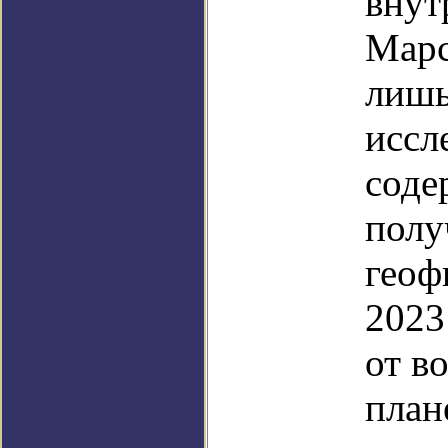
внут
Марс
лишь
иссл
соде
полу
геоф
2023
от в
план