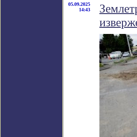
05.09.2025
Землет
14:43
изверж