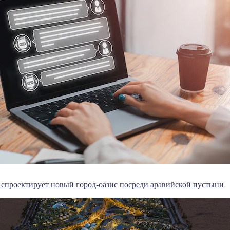
спроектирует новый город-оазис посреди аравийской пустыни