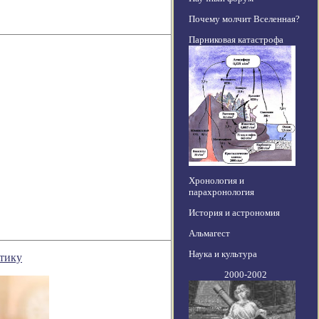
Почему молчит Вселенная?
Парниковая катастрофа
Хронология и
парахронология
История и астрономия
Альмагест
Наука и культура
нтику
2000-2002