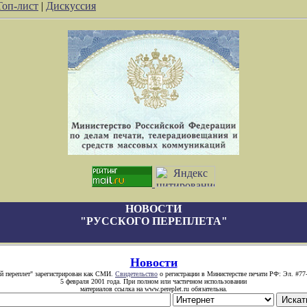
Топ-лист
|
Дискуссия
НОВОСТИ
"РУССКОГО ПЕРЕПЛЕТА"
Новости
й переплет" зарегистрирован как СМИ.
Свидетельство
о регистрации в Министерстве печати РФ: Эл. #77
5 февраля 2001 года. При полном или частичном использовании
материалов ссылка на www.pereplet.ru обязательна.