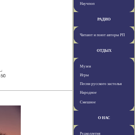
Научпоп
РАДИО
Читают и поют авторы РП
ОТДЫХ
Музеи
Игры
Песни русского застолья
Народное
Смешное
О НАС
Редколлегия