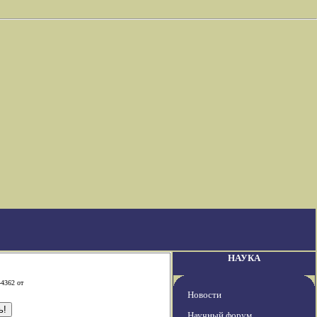
НАУКА
-4362 от
Новости
Научный форум