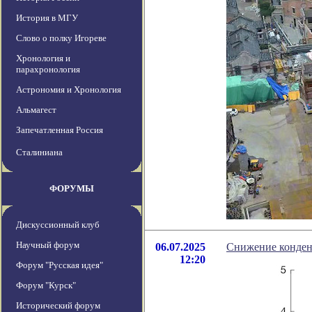
История в МГУ
Слово о полку Игореве
Хронология и
парахронология
Астрономия и Хронология
Альмагест
Запечатленная Россия
Сталиниана
ФОРУМЫ
Дискуссионный клуб
Научный форум
06.07.2025
Снижение конден
12:20
Форум "Русская идея"
Форум "Курск"
Исторический форум