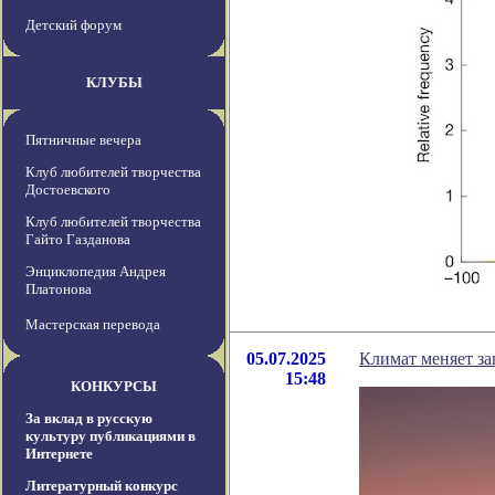
Детский форум
КЛУБЫ
Пятничные вечера
Клуб любителей творчества
Достоевского
Клуб любителей творчества
Гайто Газданова
Энциклопедия Андрея
Платонова
Мастерская перевода
05.07.2025
Климат меняет за
15:48
КОНКУРСЫ
За вклад в русскую
культуру публикациями в
Интернете
Литературный конкурс