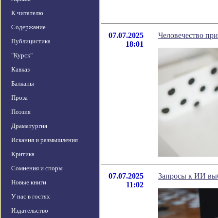
К читателю
Содержание
07.07.2025
Человечество пр
Публицистика
18:01
"Курск"
Кавказ
Балканы
Проза
Поэзия
Драматургия
Искания и размышления
Критика
Сомнения и споры
07.07.2025
Запросы к ИИ выб
Новые книги
11:02
У нас в гостях
Издательство