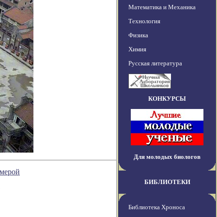
Математика и Механика
Технология
Физика
Химия
Русская литература
КОНКУРСЫ
Для молодых биологов
 мерой
БИБЛИОТЕКИ
Библиотека Хроноса