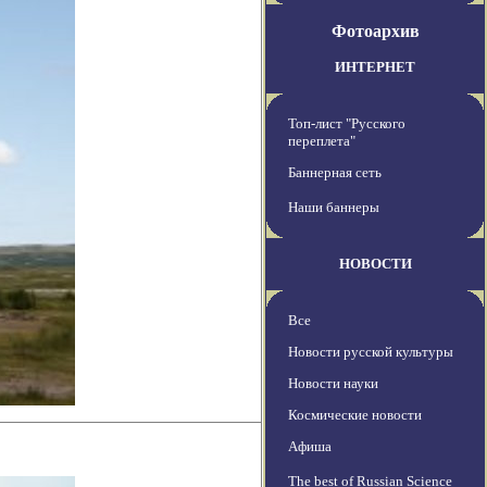
Фотоархив
ИНТЕРНЕТ
Топ-лист "Русского
переплета"
Баннерная сеть
Наши баннеры
НОВОСТИ
Все
Новости русской культуры
Новости науки
Космические новости
Афиша
The best of Russian Science