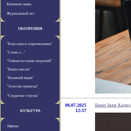
Книжная лавка
Журнальный зал
ОБОЗРЕНИЯ
"Классики и современники"
"Слово о..."
"Тайная история творений"
"Книга писем"
"Кошачий ящик"
"Золотые прииски"
"Сердитые стрелы"
06.07.2025
Бюро Захи Хадид 
12:37
КУЛЬТУРА
Афиша