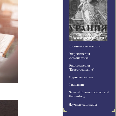
Космические новости
Энциклопедия
космонавтика
Энциклопедия
"Естествознание"
Журнальный зал
Физматлит
News of Russian Science and
Technology
Научные семинары