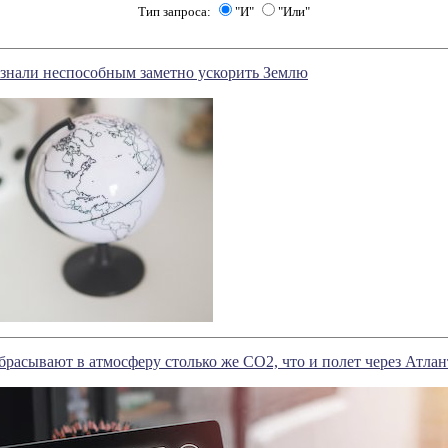
Тип запроса:
"И"
"Или"
изнали неспособным заметно ускорить Землю
расывают в атмосферу столько же CO2, что и полет через Атла