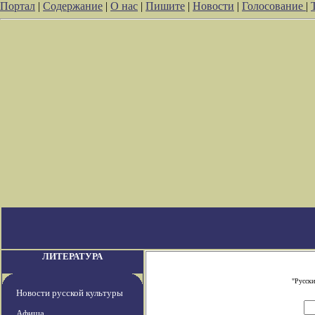
Портал
|
Содержание
|
О нас
|
Пишите
|
Новости
|
Голосование
|
ЛИТЕРАТУРА
"Русски
Новости русской культуры
Афиша