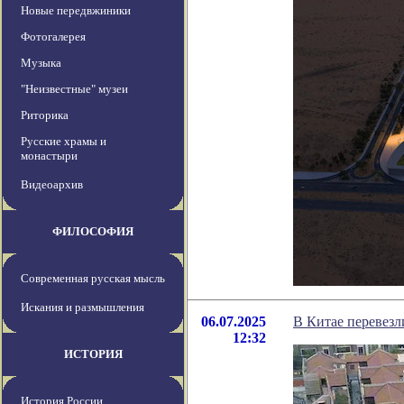
Новые передвжиники
Фотогалерея
Музыка
"Неизвестные" музеи
Риторика
Русские храмы и
монастыри
Видеоархив
ФИЛОСОФИЯ
Современная русская мысль
Искания и размышления
06.07.2025
В Китае перевезл
12:32
ИСТОРИЯ
История России