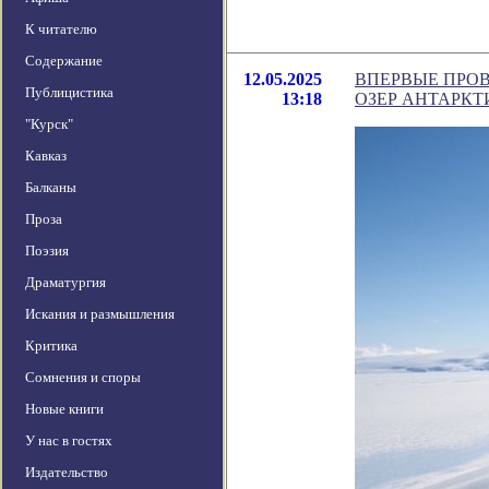
К читателю
Содержание
12.05.2025
ВПЕРВЫЕ ПРО
Публицистика
13:18
ОЗЕР АНТАРКТ
"Курск"
Кавказ
Балканы
Проза
Поэзия
Драматургия
Искания и размышления
Критика
Сомнения и споры
Новые книги
У нас в гостях
Издательство