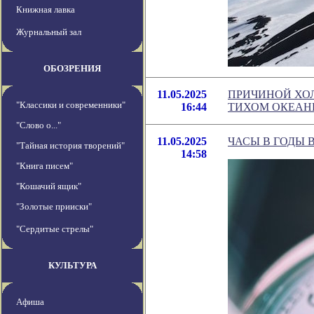
Книжная лавка
Журнальный зал
ОБОЗРЕНИЯ
11.05.2025
ПРИЧИНОЙ ХОЛ
"Классики и современники"
16:44
ТИХОМ ОКЕАНЕ
"Слово о..."
11.05.2025
ЧАСЫ В ГОДЫ 
"Тайная история творений"
14:58
"Книга писем"
"Кошачий ящик"
"Золотые прииски"
"Сердитые стрелы"
КУЛЬТУРА
Афиша