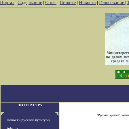
Портал
|
Содержание
|
О нас
|
Пишите
|
Новости
|
Голосование
|
ЛИТЕРАТУРА
"Русский переплет" заре
Новости русской культуры
Афиша