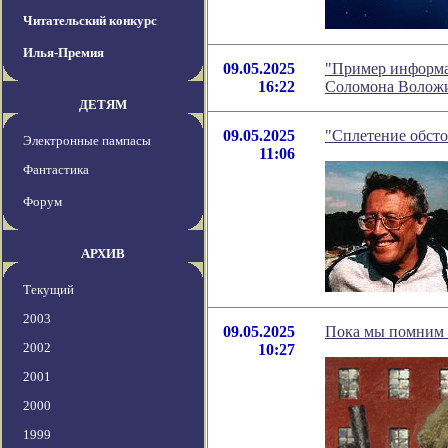
Читательский конкурс
Илья-Премия
09.05.2025
"Пример информа
16:22
Соломона Волож
ДЕТЯМ
09.05.2025
"Сплетение обстоя
Электронные пампасы
11:06
Фантастика
Форум
АРХИВ
Текущий
2003
09.05.2025
Пока мы помним 
2002
10:27
2001
2000
1999