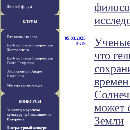
филосо
Детский форум
исслед
КЛУБЫ
Пятничные вечера
05.03.2025
Ученые
16:19
Клуб любителей творчества
Достоевского
что гел
Клуб любителей творчества
Гайто Газданова
сохран
Энциклопедия Андрея
Платонова
времен
Мастерская перевода
Солнеч
КОНКУРСЫ
может 
За вклад в русскую
культуру публикациями в
Земли
Интернете
Литературный конкурс