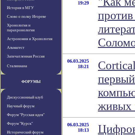
"Как м
19:29
История в МГУ
против 
Слово о полку Игореве
литера
Хронология и
парахронология
Соломо
Астрономия и Хронология
Альмагест
Запечатленная Россия
06.03.2025
Cortica
Сталиниана
18:21
первый
ФОРУМЫ
компью
Дискуссионный клуб
живых 
Научный форум
Форум "Русская идея"
Форум "Курск"
06.03.2025
Цифров
18:13
Исторический форум