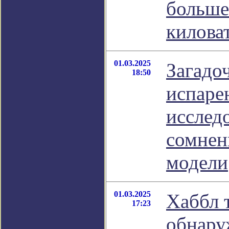
больше
киловат
01.03.2025
Загадо
18:50
испаре
исслед
сомнен
модели
01.03.2025
Хаббл 
17:23
обнару