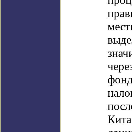
прав
мест
выде
знач
чере
фонд
нало
посл
Кита