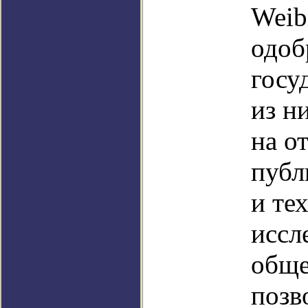
Weib
одоб
госу
из н
на о
публ
и те
иссл
обще
позв