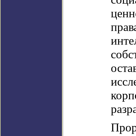
ценн
прав
инте
собс
оста
иссл
корп
разр
Прор