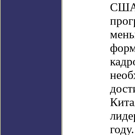
США,
прог
мень
фор
кадр
необ
дост
Кита
лиде
году.