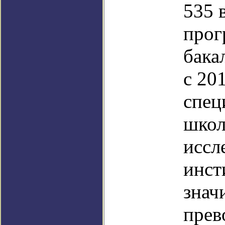
535 
про
бака
с 20
спец
школ
иссл
инст
знач
прев