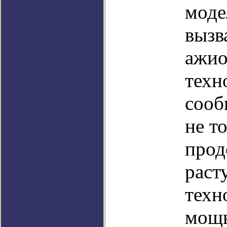
моде
вызв
ажио
техн
сооб
не т
прод
рас
техн
мощь