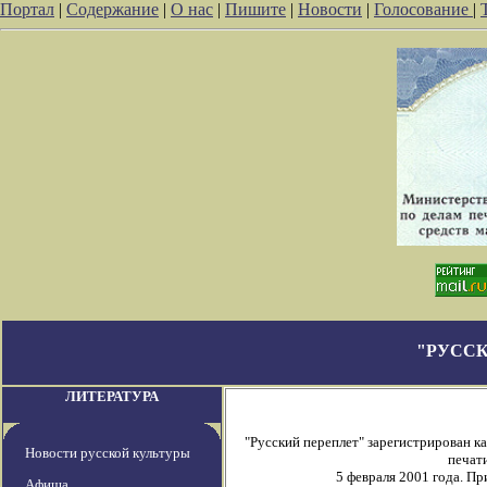
Портал
|
Содержание
|
О нас
|
Пишите
|
Новости
|
Голосование
|
"РУССК
ЛИТЕРАТУРА
"Русский переплет" зарегистрирован 
Новости русской культуры
печати
5 февраля 2001 года. П
Афиша