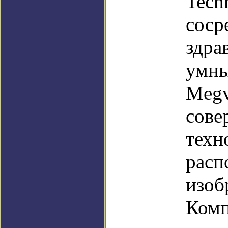
Tech
соср
здра
умны
Megv
сове
техн
расп
изоб
Комп