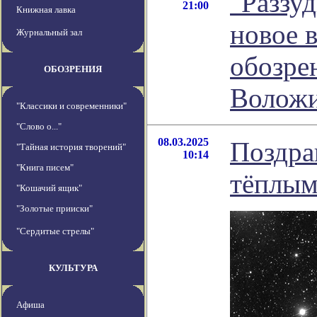
"Раззу
21:00
Книжная лавка
новое 
Журнальный зал
обозре
ОБОЗРЕНИЯ
Волож
"Классики и современники"
"Слово о..."
08.03.2025
Поздра
"Тайная история творений"
10:14
"Книга писем"
тёплым
"Кошачий ящик"
"Золотые прииски"
"Сердитые стрелы"
КУЛЬТУРА
Афиша