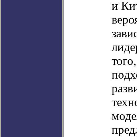
и Ки
веро
зави
лиде
того
подх
разв
техн
моде
пред