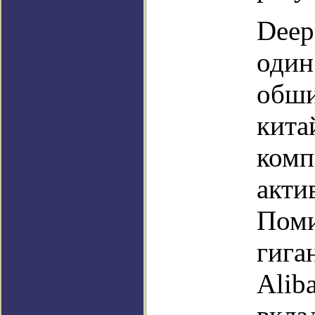
Deep
один
обши
кита
комп
акти
Поми
гига
Aliba