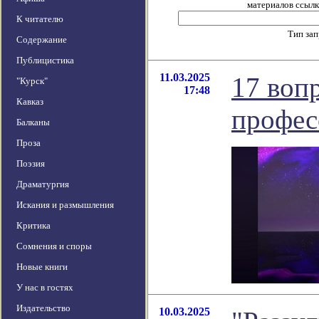
материалов ссылка
К читателю
Тип за
Содержание
Публицистика
11.03.2025
17 воп
"Курск"
17:48
Кавказ
профес
Балканы
Проза
Поэзия
Драматургия
Искания и размышления
Критика
Сомнения и споры
Новые книги
У нас в гостях
Издательство
10.03.2025