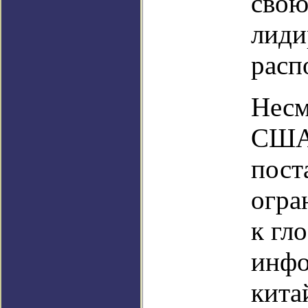
свою
лиди
расп
Несм
США
пост
огра
к гл
инфо
кита