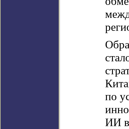
обме
межд
реги
Обра
стал
стра
Кита
по у
инно
ИИ в