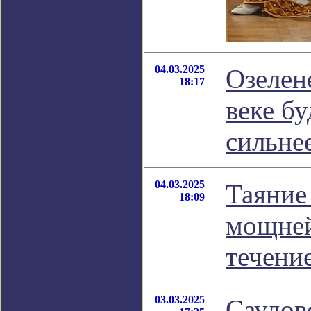
04.03.2025
Озелен
18:17
веке б
сильне
04.03.2025
Таяние
18:09
мощней
течени
03.03.2025
Саудов