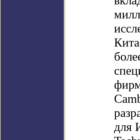
вкл
милл
иссл
Кита
боле
спец
фирм
Camb
разр
для 