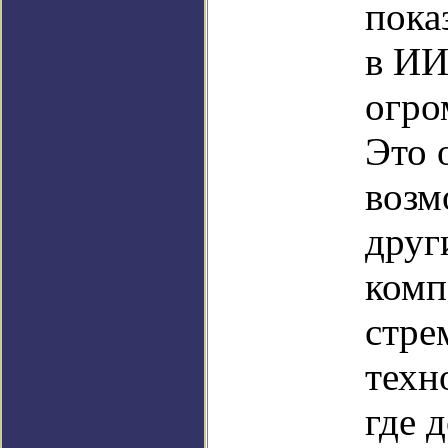
пока
в ИИ
огро
Это 
возм
друг
комп
стре
техн
где