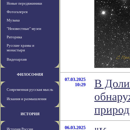
Новые передвжиники
Фотогалерея
Музыка
"Неизвестные" музеи
Риторика
Русские храмы и
монастыри
Видеоархив
ФИЛОСОФИЯ
07.03.2025
В Доли
10:29
Современная русская мысль
обнару
Искания и размышления
природ
ИСТОРИЯ
06.03.2025
История России