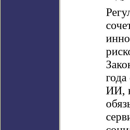
Регу
соче
инно
риск
Зако
года
ИИ, 
обяз
серв
соци