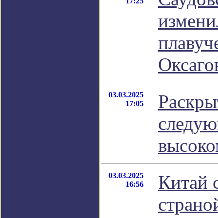
17:25
измени
плавуч
Оксаго
03.03.2025
Раскры
17:05
следую
высоко
03.03.2025
Китай 
16:56
страно