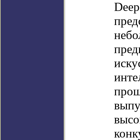
Deep
пред
небо
пред
иску
инте
прош
выпу
высо
конк