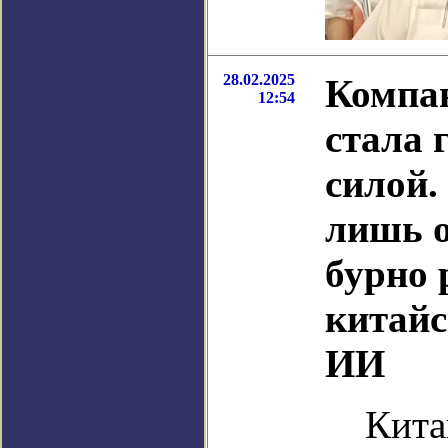
28.02.2025
Компа
12:54
стала 
силой.
лишь о
бурно
китайс
ИИ
Кита