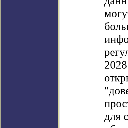
данн
могу
боль
инфо
регу
2028
откр
"дов
прос
для 