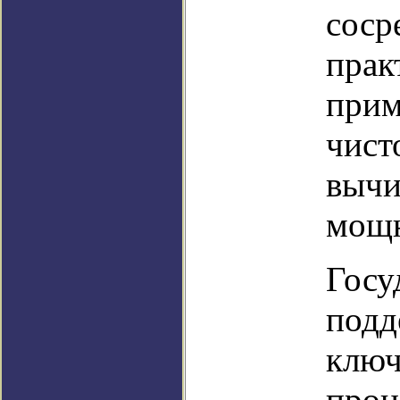
соср
прак
прим
чист
вычи
мощн
Госу
подд
ключ
проц