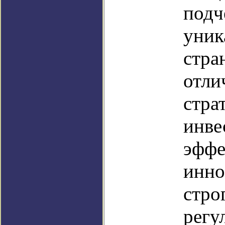
подч
уник
стра
отли
стра
инве
эфф
инно
стро
регу