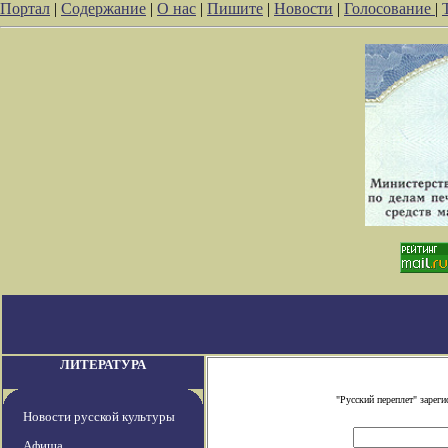
Портал
|
Содержание
|
О нас
|
Пишите
|
Новости
|
Голосование
|
ЛИТЕРАТУРА
"Русский переплет" заре
Новости русской культуры
Афиша