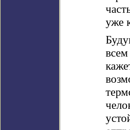
част
уже 
Буду
всем
каже
возм
терм
чело
усто