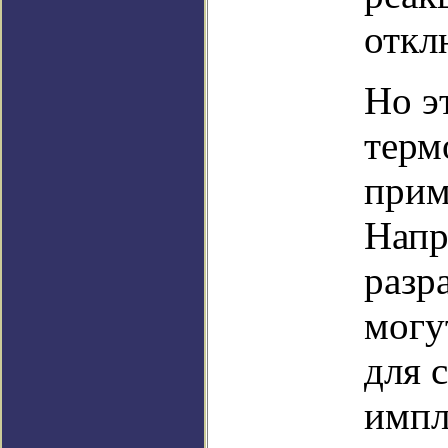
откл
Но э
терм
прим
Напр
разр
могу
для 
импл