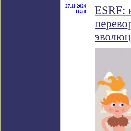
27.11.2024
ESRF: 
11:38
перево
эволюц