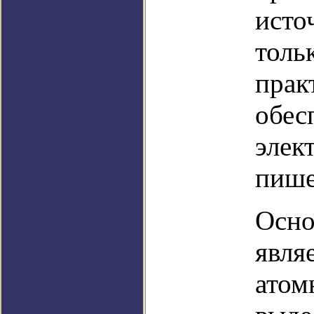
исто
толь
прак
обес
элек
пише
Осно
явля
атом