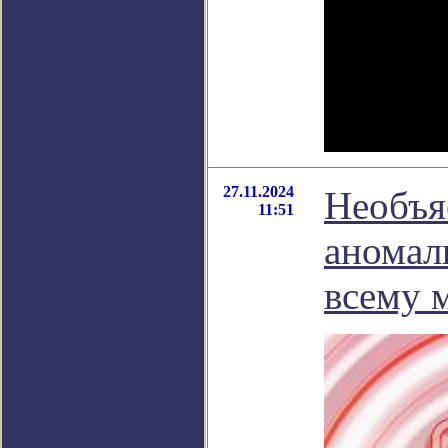
27.11.2024
Необъя
11:51
аномал
всему 