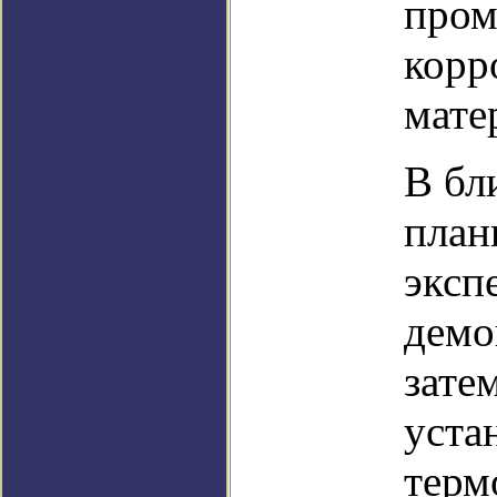
пром
корр
мате
В бл
план
эксп
демо
зате
уста
терм