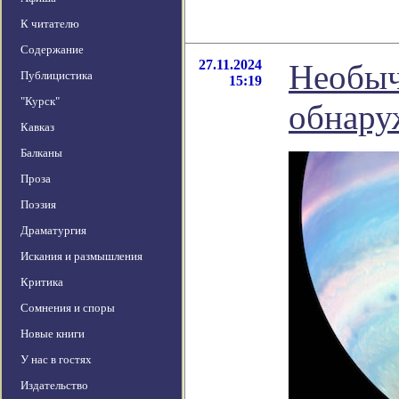
К читателю
Содержание
27.11.2024
Необыч
Публицистика
15:19
"Курск"
обнару
Кавказ
Балканы
Проза
Поэзия
Драматургия
Искания и размышления
Критика
Сомнения и споры
Новые книги
У нас в гостях
Издательство