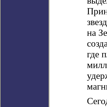
выде
Прин
звез
на З
созд
где 
милл
удер
магн
Сего