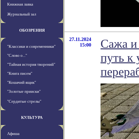
Книжная лавка
Журнальный зал
ОБОЗРЕНИЯ
27.11.2024
Сажа и
15:00
"Классики и современники"
путь к
"Слово о..."
"Тайная история творений"
перера
"Книга писем"
"Кошачий ящик"
"Золотые прииски"
"Сердитые стрелы"
КУЛЬТУРА
Афиша