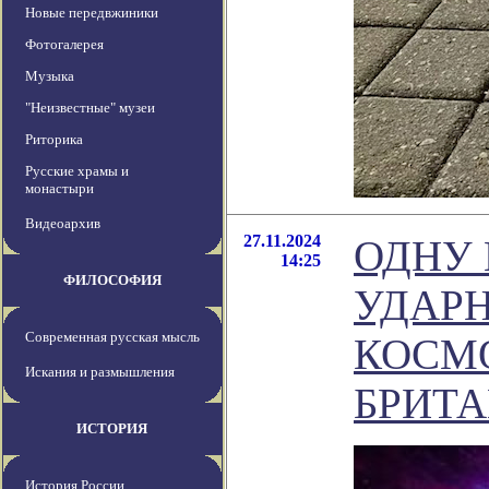
Новые передвжиники
Фотогалерея
Музыка
"Неизвестные" музеи
Риторика
Русские храмы и
монастыри
Видеоархив
27.11.2024
ОДНУ
14:25
ФИЛОСОФИЯ
УДАРН
Современная русская мысль
КОСМ
Искания и размышления
БРИТ
ИСТОРИЯ
История России