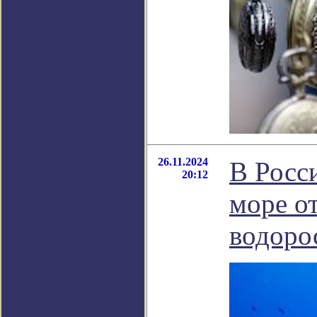
26.11.2024
В Росс
20:12
море о
водоро