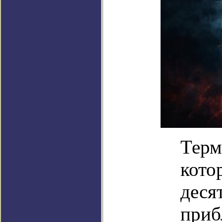
Терм
кото
деся
приб