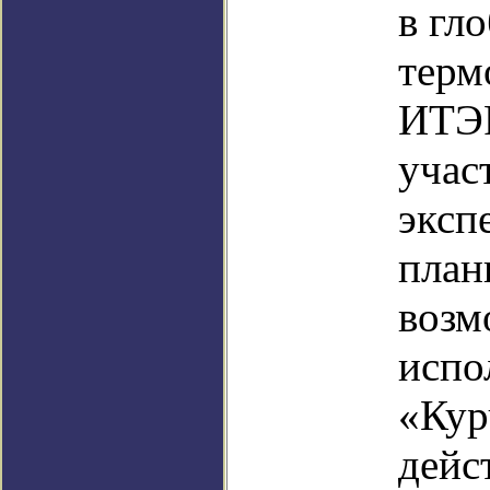
в гл
терм
ИТЭР
учас
эксп
план
возм
испо
«Кур
дейс