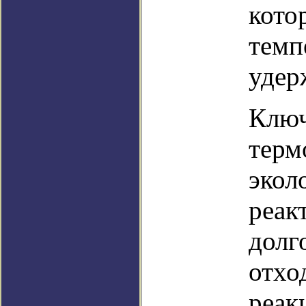
кото
темп
удер
Ключ
терм
экол
реак
долг
отхо
реак