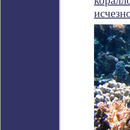
коралл
исчезн