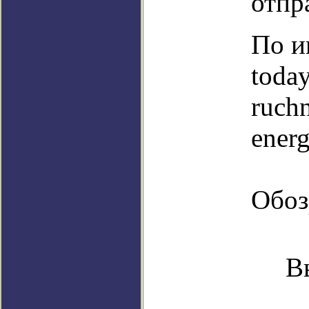
отпр
По и
today
ruch
energ
Обоз
В