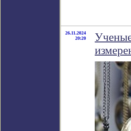
26.11.2024
Ученые
20:20
измере