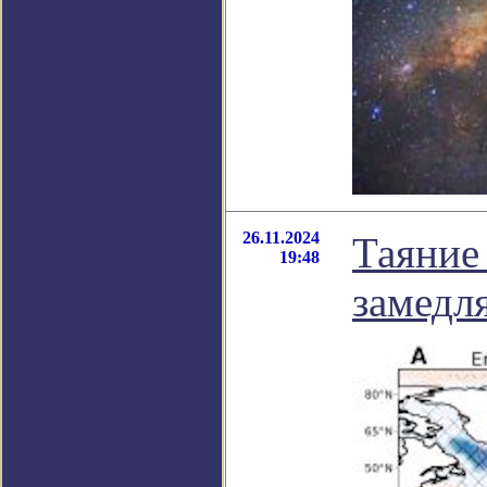
26.11.2024
Таяние
19:48
замедл