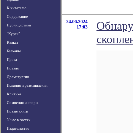
К читателю
Содержание
24.06.2024
Обнару
Публицистика
17:03
"Курск"
скопле
Кавказ
Балканы
Проза
Поэзия
Драматургия
Искания и размышления
Критика
Сомнения и споры
Новые книги
У нас в гостях
Издательство