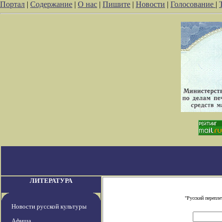
Портал
|
Содержание
|
О нас
|
Пишите
|
Новости
|
Голосование
|
ЛИТЕРАТУРА
"Русский перепле
Новости русской культуры
Афиша