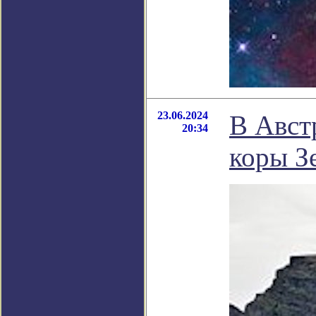
23.06.2024
В Авст
20:34
коры З