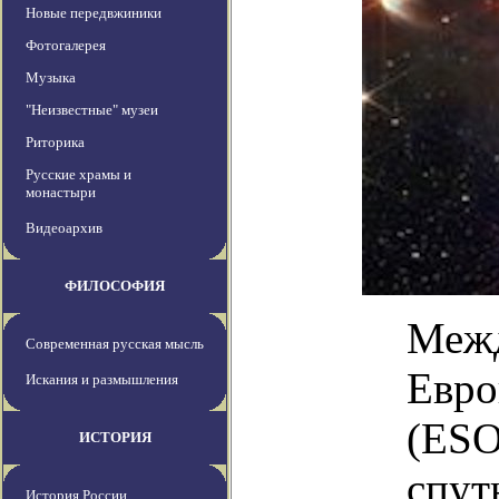
Новые передвжиники
Фотогалерея
Музыка
"Неизвестные" музеи
Риторика
Русские храмы и
монастыри
Видеоархив
ФИЛОСОФИЯ
Межд
Современная русская мысль
Евро
Искания и размышления
(ESO
ИСТОРИЯ
спут
История России