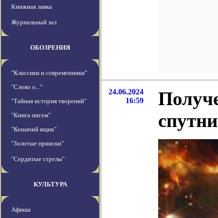
Книжная лавка
Журнальный зал
ОБОЗРЕНИЯ
"Классики и современники"
"Слово о..."
24.06.2024
Получ
16:59
"Тайная история творений"
спутни
"Книга писем"
"Кошачий ящик"
"Золотые прииски"
"Сердитые стрелы"
КУЛЬТУРА
Афиша