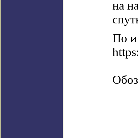
на н
спут
По и
https
Обоз