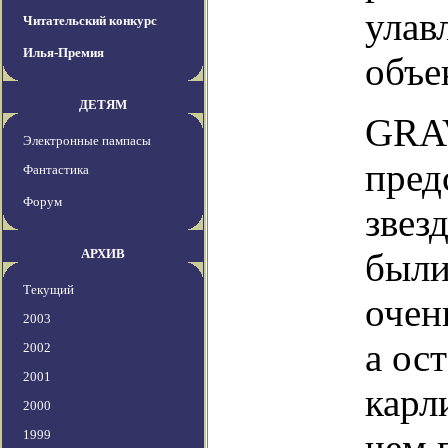
улав
Читательский конкурс
Илья-Премия
объе
ДЕТЯМ
GRAV
Электронные пампасы
пред
Фантастика
Форум
звез
АРХИВ
были
Текущий
очен
2003
а ос
2002
2001
карл
2000
чем 
1999