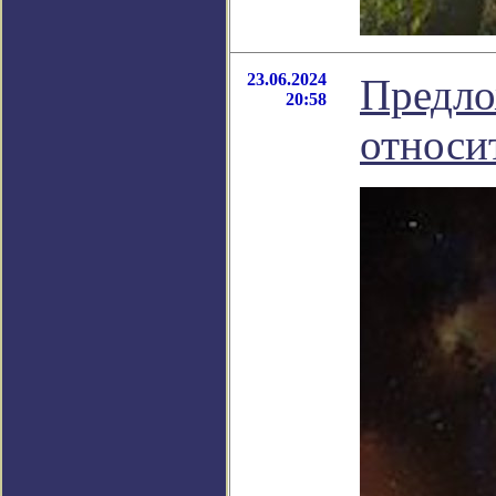
23.06.2024
Предло
20:58
относи