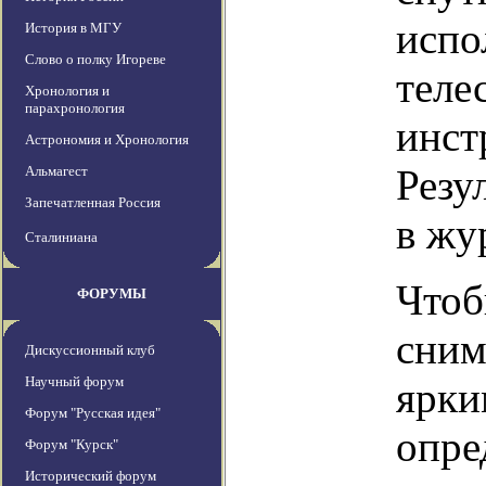
испо
История в МГУ
Слово о полку Игореве
теле
Хронология и
парахронология
инст
Астрономия и Хронология
Резу
Альмагест
Запечатленная Россия
в жу
Сталиниана
Чтоб
ФОРУМЫ
сним
Дискуссионный клуб
Научный форум
ярки
Форум "Русская идея"
опре
Форум "Курск"
Исторический форум