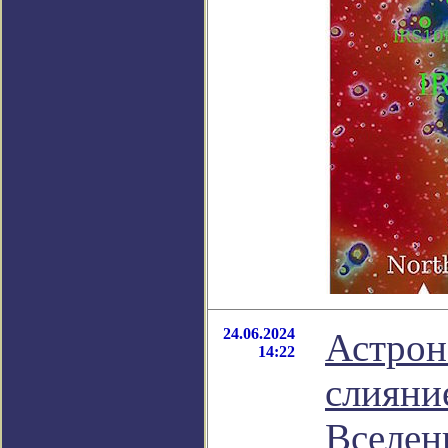
24.06.2024
Астрон
14:22
слияни
Вселен