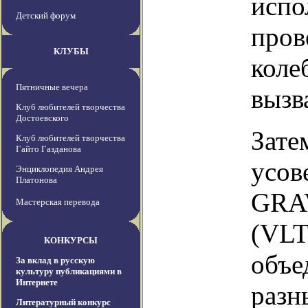
испо
Детский форум
пров
КЛУБЫ
коле
Пятничные вечера
вызв
Клуб любителей творчества
Достоевского
Зате
Клуб любителей творчества
Гайто Газданова
усов
Энциклопедия Андрея
Платонова
GRAV
Мастерская перевода
(VLT
КОНКУРСЫ
объе
За вклад в русскую
культуру публикациями в
Интернете
разн
Литературный конкурс