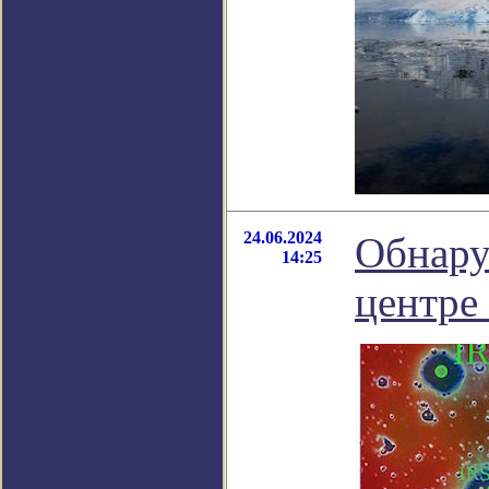
24.06.2024
Обнару
14:25
центре