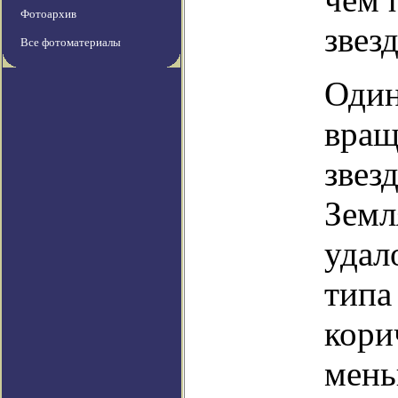
Фотоархив
звез
Все фотоматериалы
Один
вращ
звез
Земл
удал
типа
кори
мень