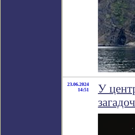
23.06.2024
У цент
14:51
загадо