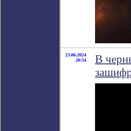
23.06.2024
В черн
20:54
зашиф