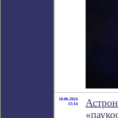
10.06.2024
Астрон
15:14
«пауко