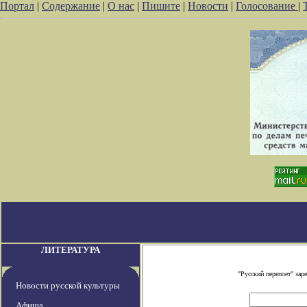
Портал
|
Содержание
|
О нас
|
Пишите
|
Новости
|
Голосование
|
ЛИТЕРАТУРА
"Русский переплет" за
Новости русской культуры
Афиша