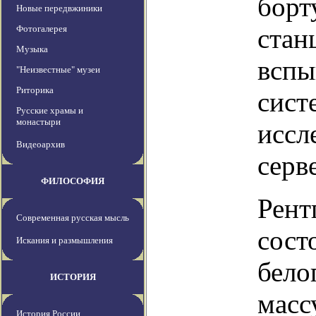
борт
Новые передвжиники
Фотогалерея
стан
Музыка
вспы
"Неизвестные" музеи
Риторика
сист
Русские храмы и
монастыри
иссл
Видеоархив
серв
ФИЛОСОФИЯ
Рент
Современная русская мысль
сост
Искания и размышления
бело
ИСТОРИЯ
масс
История России