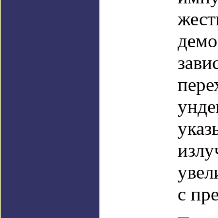
жест
демо
зави
пере
унде
указ
излу
увел
с пр