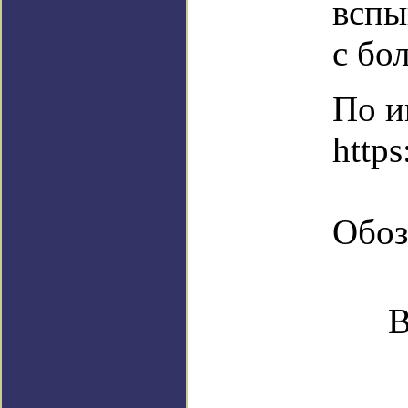
вспы
с бо
По и
https
Обоз
В