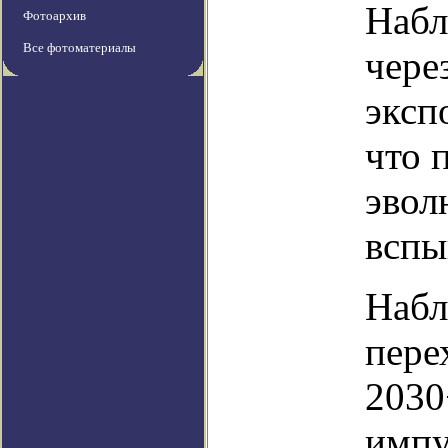
Набл
Фотоархив
Все фотоматериалы
чере
эксп
что 
эвол
вспы
Набл
пере
2030
импу