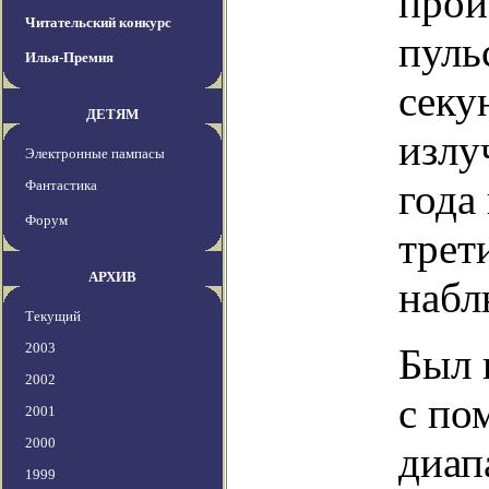
прои
Читательский конкурс
пуль
Илья-Премия
секу
ДЕТЯМ
излу
Электронные пампасы
года
Фантастика
Форум
трет
АРХИВ
набл
Текущий
2003
Был 
2002
с по
2001
2000
диап
1999