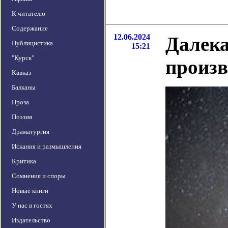
К читателю
Содержание
12.06.2024
Далека
Публицистика
15:21
"Курск"
произв
Кавказ
Балканы
Проза
Поэзия
Драматургия
Искания и размышления
Критика
Сомнения и споры
Новые книги
У нас в гостях
Издательство