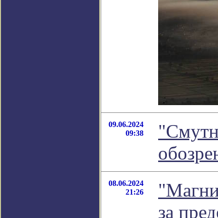
09.06.2024
"Смутн
09:38
обозре
08.06.2024
"Магни
21:26
за пре