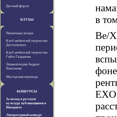
нама
Детский форум
в то
КЛУБЫ
Be/X
Пятничные вечера
Клуб любителей творчества
пери
Достоевского
Клуб любителей творчества
вспы
Гайто Газданова
Энциклопедия Андрея
фоне
Платонова
Мастерская перевода
рент
EXO 
КОНКУРСЫ
За вклад в русскую
расс
культуру публикациями в
Интернете
Литературный конкурс