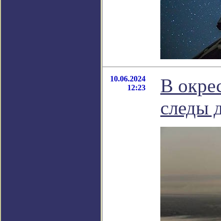
10.06.2024
В окре
12:23
следы 