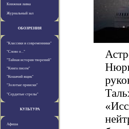
Книжная лавка
Журнальный зал
ОБОЗРЕНИЯ
"Классики и современники"
Астр
"Слово о..."
"Тайная история творений"
Нюрн
"Книга писем"
руко
"Кошачий ящик"
"Золотые прииски"
Таль
"Сердитые стрелы"
«Исс
КУЛЬТУРА
нейт
Афиша