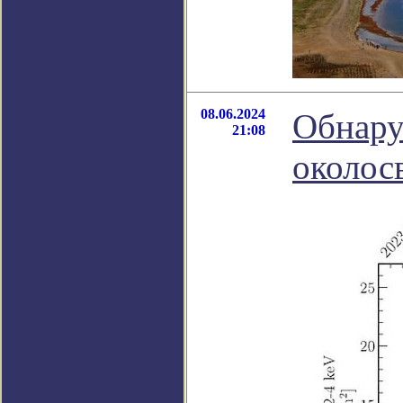
08.06.2024
Обнару
21:08
околос