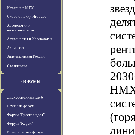
звез
История в МГУ
Слово о полку Игореве
деля
Хронология и
парахронология
сист
Астрономия и Хронология
рент
Альмагест
Запечатленная Россия
боль
Сталиниана
2030
ФОРУМЫ
HMXB
Дискуссионный клуб
сист
Научный форум
(гор
Форум "Русская идея"
Форум "Курск"
лини
Исторический форум