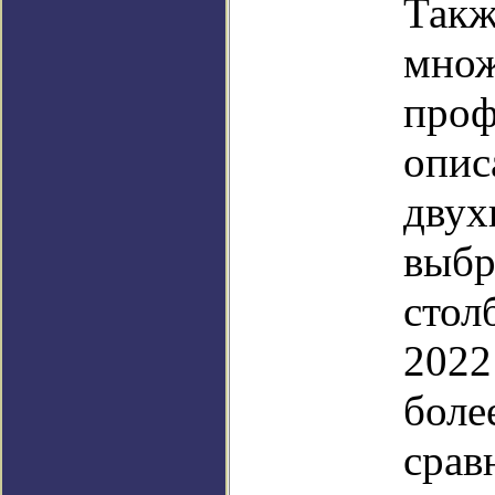
Такж
множ
проф
опис
двух
выбр
стол
2022
боле
срав