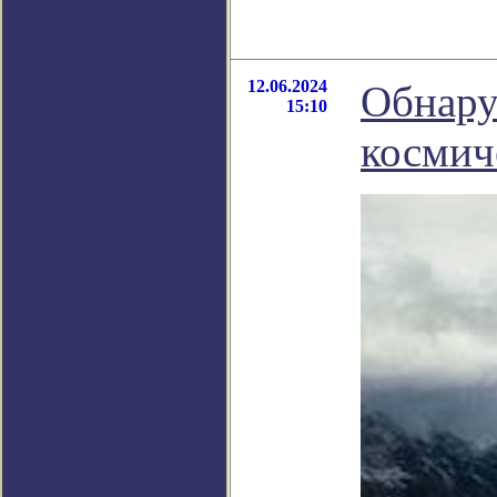
12.06.2024
Обнару
15:10
космич