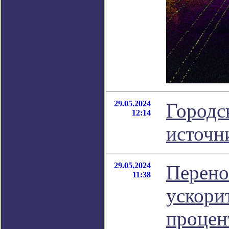
29.05.2024
Городс
12:14
источн
29.05.2024
Перено
11:38
ускори
процен