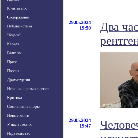
К читателю
Содержание
29.05.2024
Два ча
Публицистика
19:50
"Курск"
рентге
Кавказ
Балканы
Проза
Поэзия
Драматургия
Искания и размышления
Критика
Сомнения и споры
Новые книги
29.05.2024
Челове
У нас в гостях
19:47
Издательство