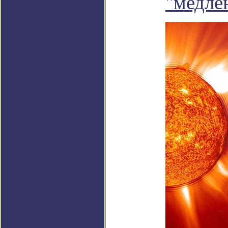
"медле