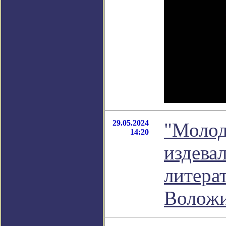
29.05.2024
"Молод
14:20
издевал
литера
Волож