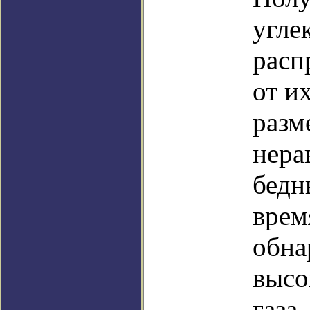
угле
расп
от и
разм
нера
бедн
врем
обна
высо
газа