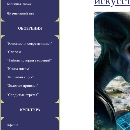
искусс
Книжная лавка
Журнальный зал
ОБОЗРЕНИЯ
"Классики и современники"
"Слово о..."
"Тайная история творений"
"Книга писем"
"Кошачий ящик"
"Золотые прииски"
"Сердитые стрелы"
КУЛЬТУРА
Афиша