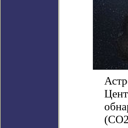
Астр
Цент
обна
(CO2