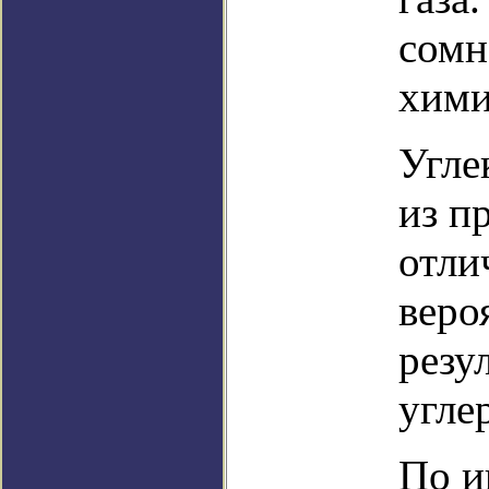
сомн
хими
Угле
из п
отли
веро
резу
угле
По и