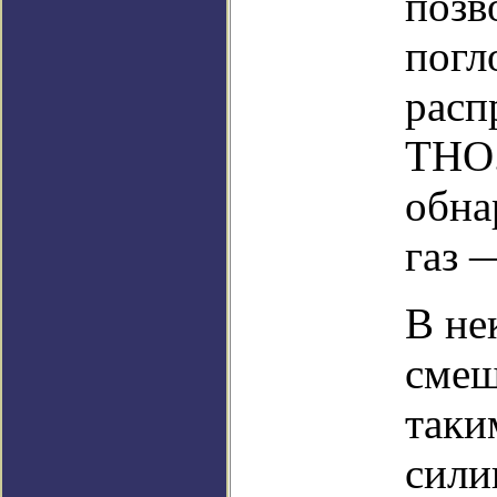
позв
погл
расп
ТНО.
обна
газ 
В не
смеш
таки
сили