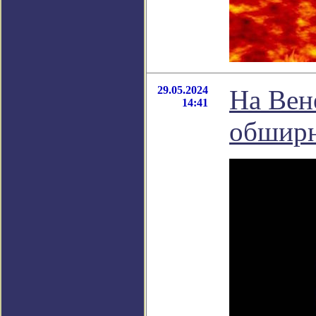
29.05.2024
На Вен
14:41
обширн