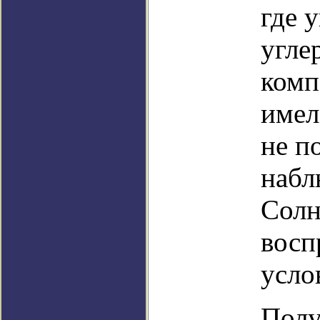
где 
угле
комп
имел
не п
набл
Солн
восп
усло
Полу