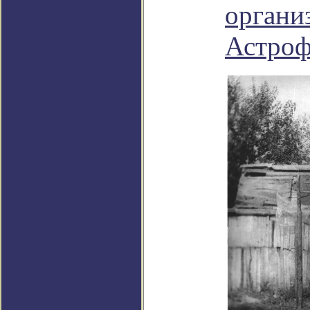
органи
Астроф