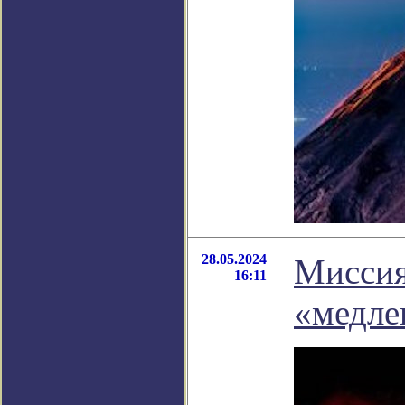
28.05.2024
Миссия
16:11
«медле