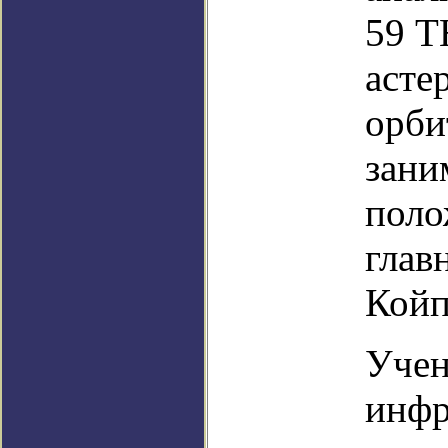
59 Т
асте
орби
зани
поло
глав
Койп
Учен
инфр