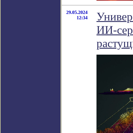
29.05.2024
Универ
12:34
ИИ-сер
растущ