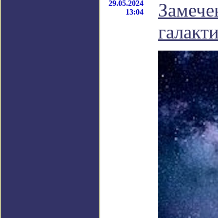
29.05.2024
Замече
13:04
галакт