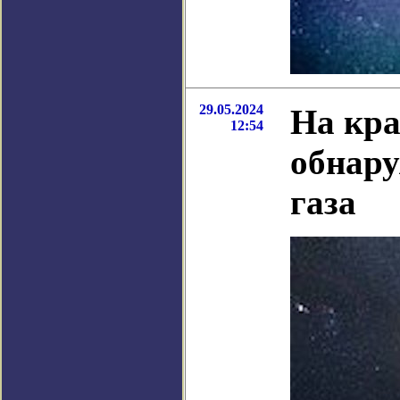
29.05.2024
На кр
12:54
обнару
газа