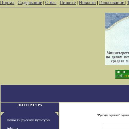
Портал
|
Содержание
|
О нас
|
Пишите
|
Новости
|
Голосование
|
ЛИТЕРАТУРА
"Русский переплет" заре
Новости русской культуры
Афиша