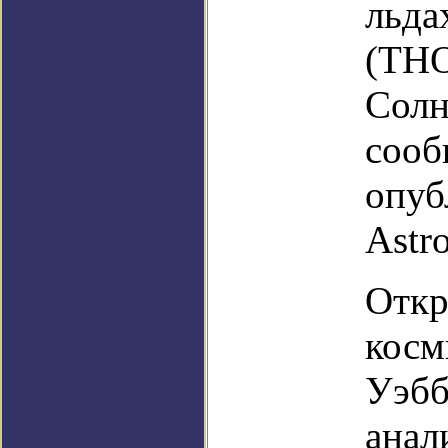
льда
(ТНО
Солн
сооб
опуб
Astr
Откр
косм
Уэбб
анал