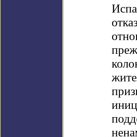
Испа
отка
отно
преж
коло
жите
приз
иниц
подд
нена