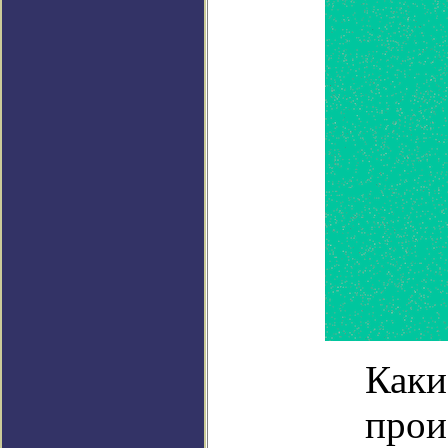
Каки
прои