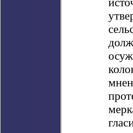
исто
утве
сель
долж
осуж
коло
мнен
прот
мерк
глас