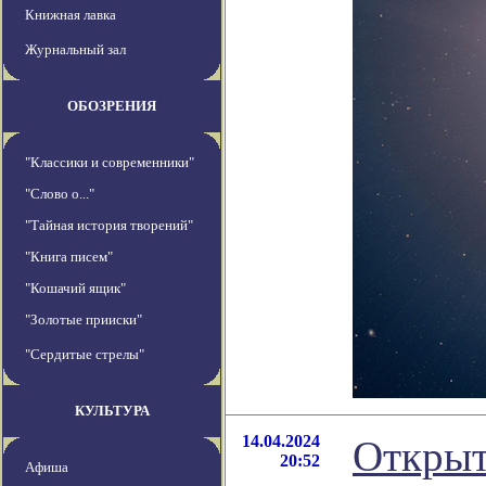
Книжная лавка
Журнальный зал
ОБОЗРЕНИЯ
"Классики и современники"
"Слово о..."
"Тайная история творений"
"Книга писем"
"Кошачий ящик"
"Золотые прииски"
"Сердитые стрелы"
КУЛЬТУРА
14.04.2024
Открыт
20:52
Афиша