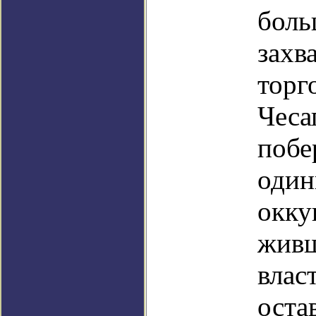
боль
захв
торг
Чеса
побе
один
окку
живш
влас
оста