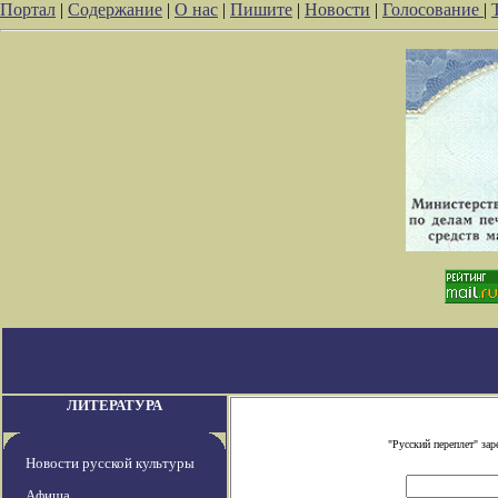
Портал
|
Содержание
|
О нас
|
Пишите
|
Новости
|
Голосование
|
ЛИТЕРАТУРА
"Русский переплет" за
Новости русской культуры
Афиша