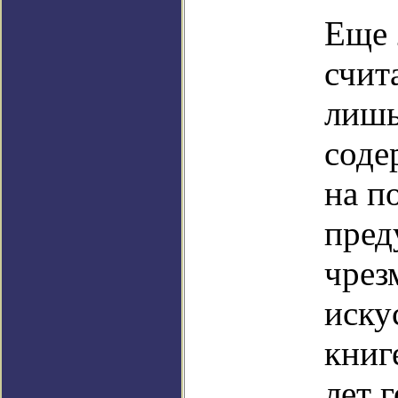
Еще 
счит
лишь
соде
на п
пред
чрез
иску
книг
лет 