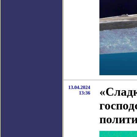
13.04.2024
«Сладк
13:36
господ
полити