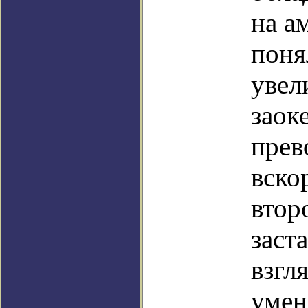
на а
поня
увел
заок
прев
вско
втор
заст
взгл
умен