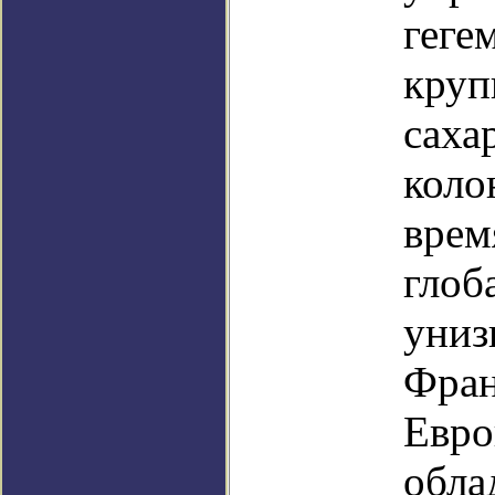
геге
круп
саха
коло
врем
глоб
униз
Фран
Евро
обла