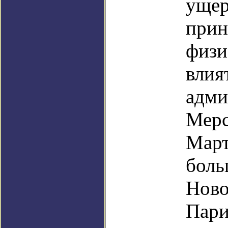
ущер
прин
физи
влия
адми
Мерс
Март
боль
Ново
Пари