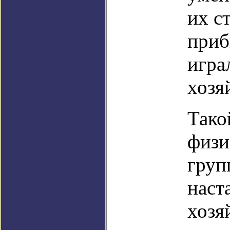
их с
приб
игра
хозя
Тако
физи
груп
наст
хозя