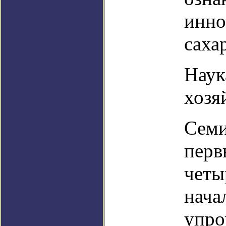
инно
саха
Наук
хозя
Семи
перв
четы
нача
упро