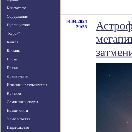
К читателю
Содержание
14.04.2024
Астроф
Публицистика
20:55
"Курск"
мегапи
Кавказ
затмен
Балканы
Проза
Поэзия
Драматургия
Искания и размышления
Критика
Сомнения и споры
Новые книги
У нас в гостях
Издательство