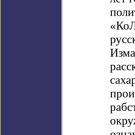
поли
«КоЛ
русс
Изма
расс
саха
прои
рабс
окру
озна