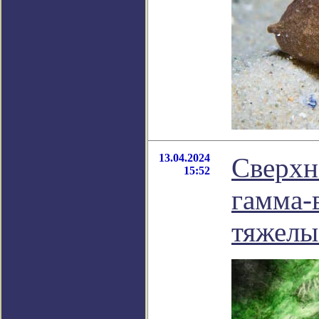
13.04.2024
Сверхн
15:52
гамма-
тяжелы