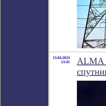
13.04.2024
ALMA н
13:41
спутни