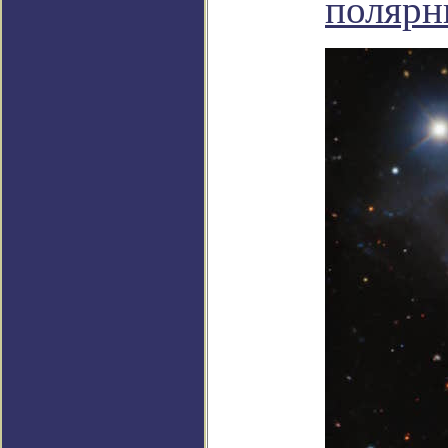
полярн