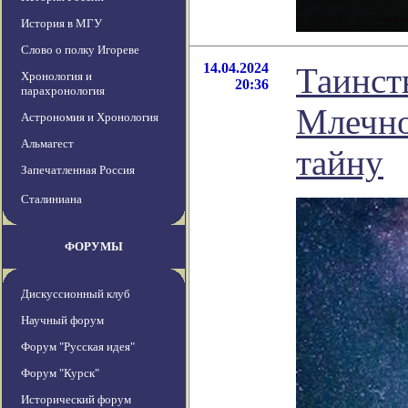
История в МГУ
Слово о полку Игореве
14.04.2024
Таинст
Хронология и
20:36
парахронология
Млечно
Астрономия и Хронология
Альмагест
тайну
Запечатленная Россия
Сталиниана
ФОРУМЫ
Дискуссионный клуб
Научный форум
Форум "Русская идея"
Форум "Курск"
Исторический форум