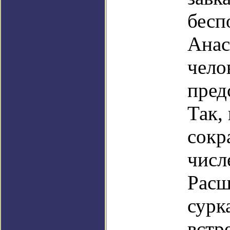
бесп
Анас
чело
пред
Так,
сокр
числ
Расш
сурк
встр