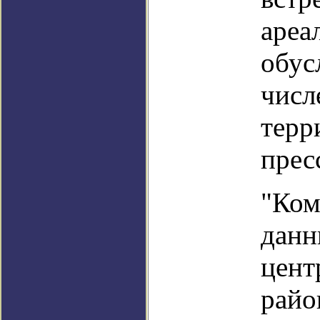
ареа
обус
числ
терр
прес
"Ком
данн
цент
райо