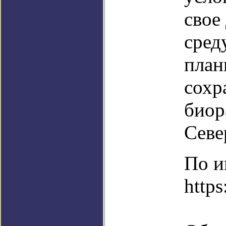
свое
сред
план
сохр
биор
Севе
По и
https