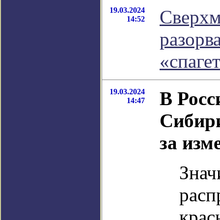
19.03.2024
Сверхм
14:52
разорва
«спаге
19.03.2024
В Росс
14:47
Сибири
за изм
Знач
расп
крас