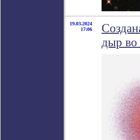
19.03.2024
Создан
17:06
дыр во