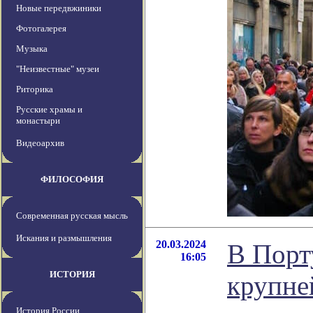
Новые передвжиники
Фотогалерея
Музыка
"Неизвестные" музеи
Риторика
Русские храмы и
монастыри
Видеоархив
ФИЛОСОФИЯ
Современная русская мысль
Искания и размышления
20.03.2024
В Порт
16:05
ИСТОРИЯ
крупне
История России