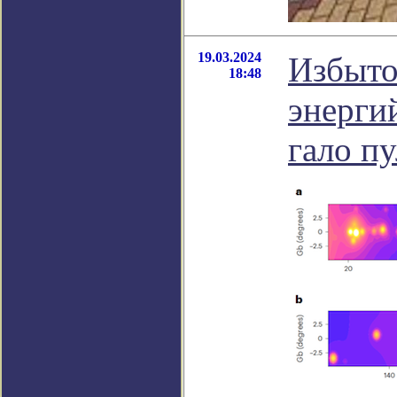
19.03.2024
Избыто
18:48
энерги
гало п