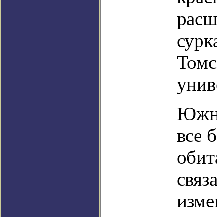
расш
сурк
Томс
унив
Южны
все 
обит
связ
изме