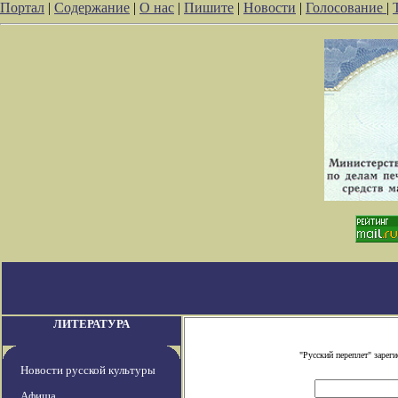
Портал
|
Содержание
|
О нас
|
Пишите
|
Новости
|
Голосование
|
ЛИТЕРАТУРА
"Русский переплет" заре
Новости русской культуры
Афиша