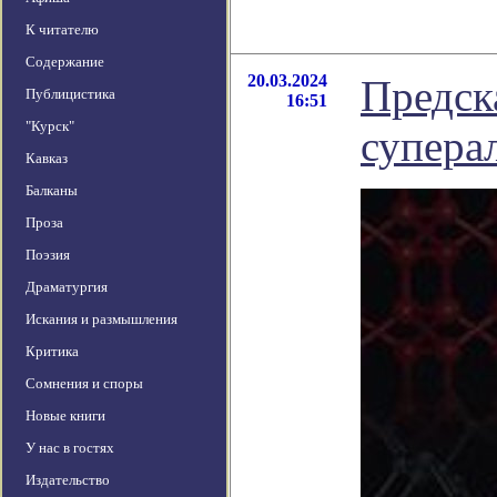
К читателю
Содержание
20.03.2024
Предск
Публицистика
16:51
"Курск"
супера
Кавказ
Балканы
Проза
Поэзия
Драматургия
Искания и размышления
Критика
Сомнения и споры
Новые книги
У нас в гостях
Издательство