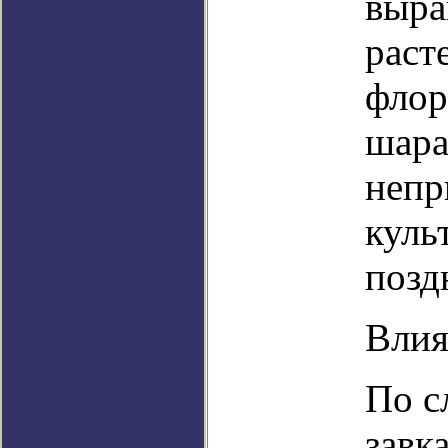
выра
раст
флор
шара
непр
куль
позд
Влия
По с
завк