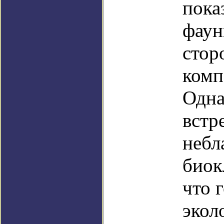
пока
фаун
стор
комп
Одна
встр
небл
биок
что 
экол