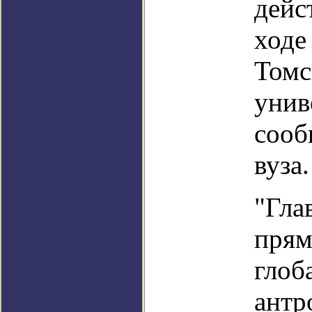
дейс
ходе
Томс
унив
сооб
вуза.
"Гла
прям
глоб
антр