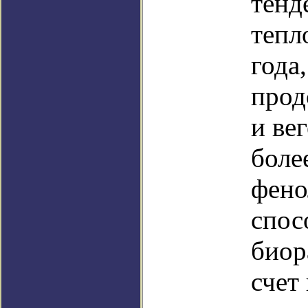
тенд
тепл
года
прод
и ве
боле
фено
спос
биор
счет