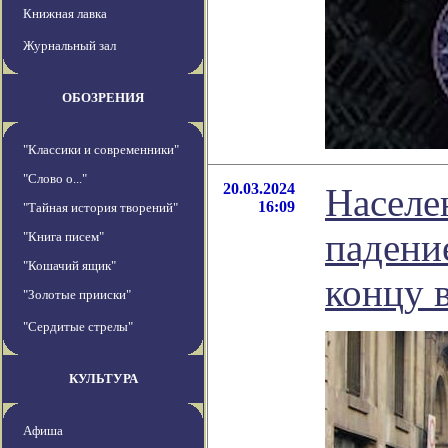
Книжная лавка
Журнальный зал
ОБОЗРЕНИЯ
"Классики и современники"
"Слово о..."
20.03.2024
Населе
16:09
"Тайная история творений"
падени
"Книга писем"
"Кошачий ящик"
концу 
"Золотые прииски"
"Сердитые стрелы"
КУЛЬТУРА
Афиша