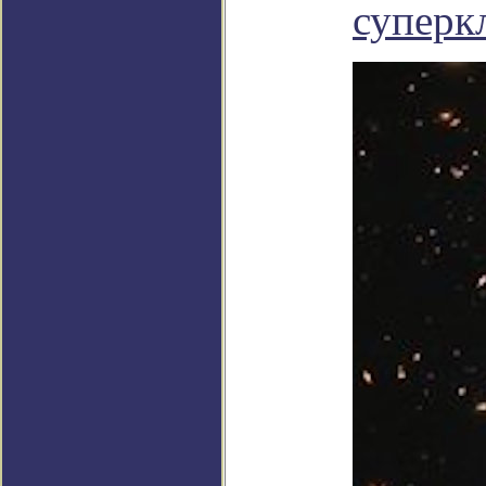
суперк