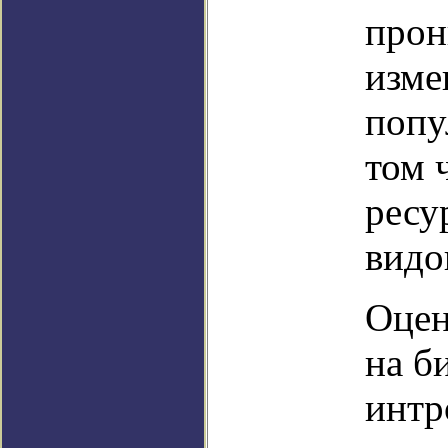
прон
изме
попу
том 
ресу
видо
Оцен
на б
интр