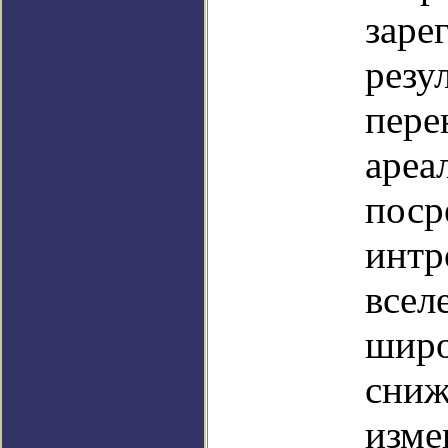
заре
резу
пере
ареа
поср
интр
всел
широ
сниж
изме