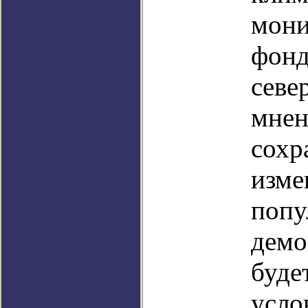
мони
фонд
севе
мнен
сохр
изме
попу
демо
буде
усло