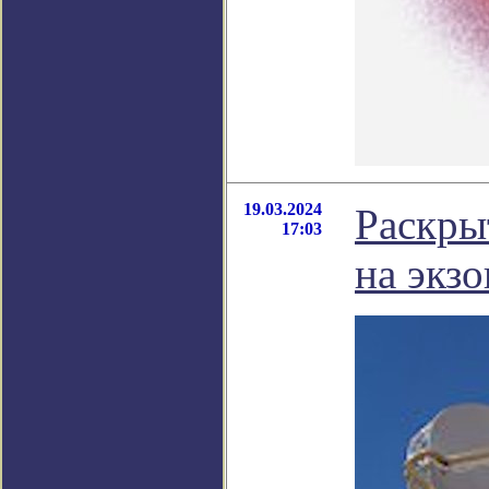
19.03.2024
Раскры
17:03
на экз