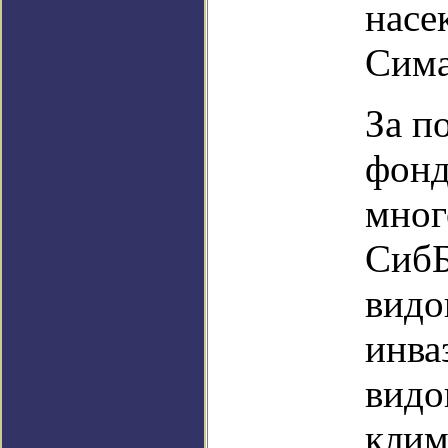
насе
Сима
За п
фонд
мног
СибБ
видо
инва
видо
клим