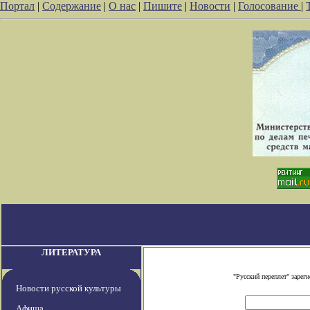
Портал
|
Содержание
|
О нас
|
Пишите
|
Новости
|
Голосование
|
ЛИТЕРАТУРА
"Русский переплет" заре
Новости русской культуры
Афиша