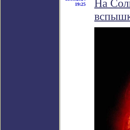
На Сол
19:25
вспыш