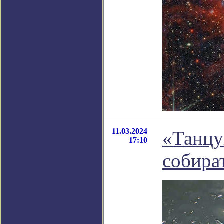
11.03.2024
«Танцу
17:10
собират