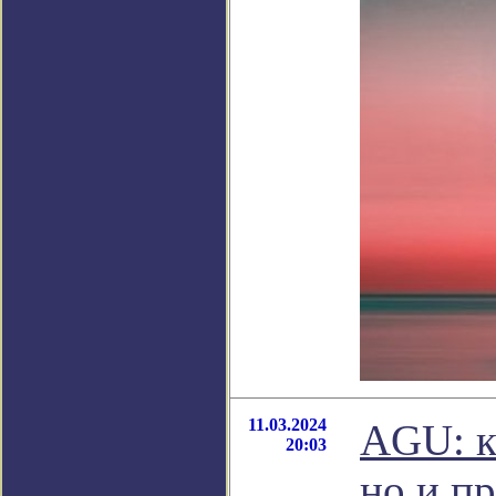
11.03.2024
AGU: к
20:03
но и п