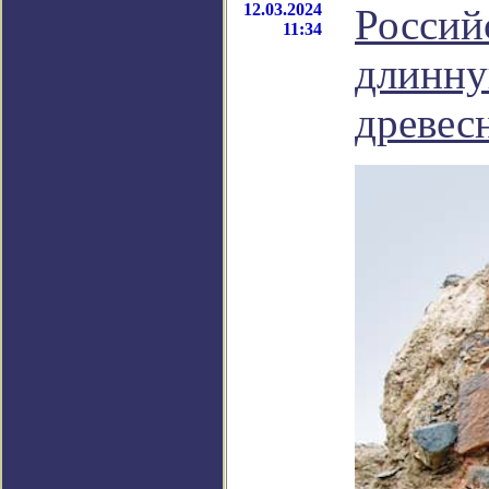
12.03.2024
Россий
11:34
длинну
древес