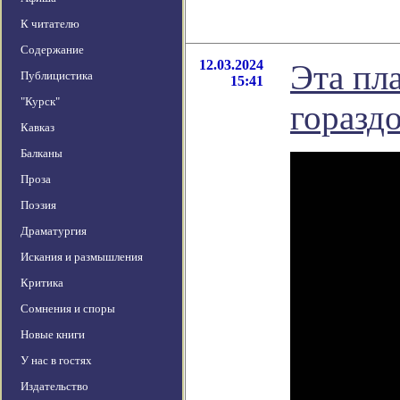
К читателю
Содержание
12.03.2024
Эта пла
Публицистика
15:41
"Курск"
горазд
Кавказ
Балканы
Проза
Поэзия
Драматургия
Искания и размышления
Критика
Сомнения и споры
Новые книги
У нас в гостях
Издательство