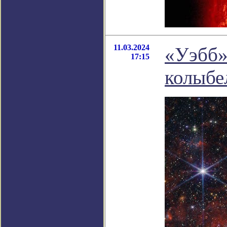
11.03.2024
«Уэбб»
17:15
колыбе