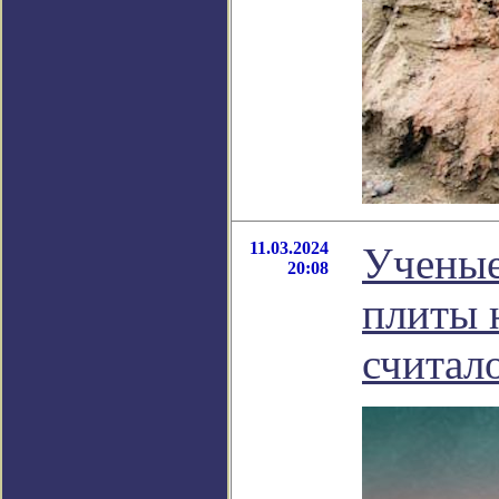
11.03.2024
Ученые
20:08
плиты н
считал