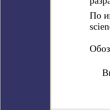
разр
По и
scie
Обоз
В