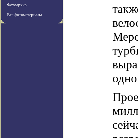
такж
Фотоархив
Все фотоматериалы
вело
Мерс
турб
выра
одно
Прое
милл
сейч