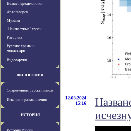
Новые передвжиники
Фотогалерея
Музыка
"Неизвестные" музеи
Риторика
Русские храмы и
монастыри
Видеоархив
ФИЛОСОФИЯ
Современная русская мысль
12.03.2024
Назван
Искания и размышления
15:16
исчезн
ИСТОРИЯ
История России