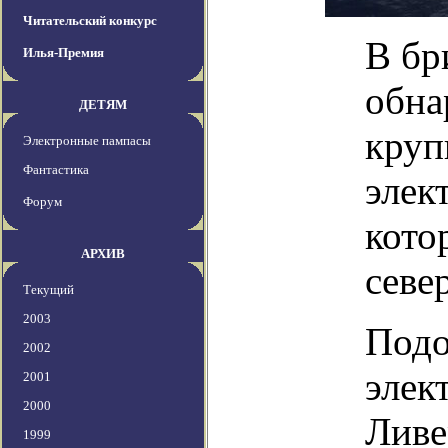
Читательский конкурс
В бр
Илья-Премия
обна
ДЕТЯМ
круп
Электронные пампасы
Фантастика
элек
Форум
кото
АРХИВ
севе
Текущий
2003
Подо
2002
элек
2001
2000
Ливе
1999