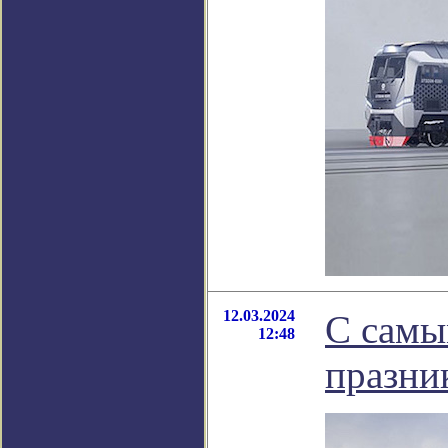
12.03.2024
С самы
12:48
празни