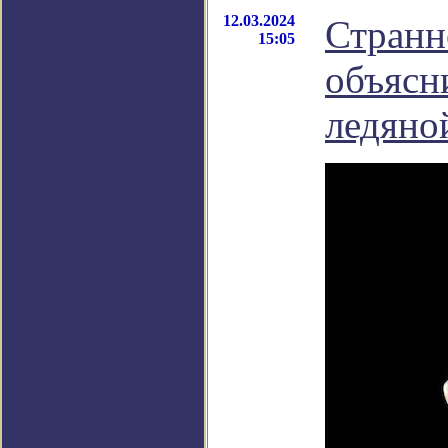
12.03.2024
Странн
15:05
объясн
ледяно