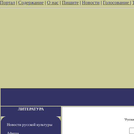
Портал
|
Содержание
|
О нас
|
Пишите
|
Новости
|
Голосование
|
ЛИТЕРАТУРА
"Русски
Новости русской культуры
Афиша