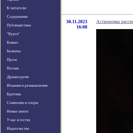
К читателю
Содержание
30.11.2023
Астрономы рассмо
Публицистика
16:08
"Курск"
Кавказ
Балканы
Проза
Поэзия
Драматургия
Искания и размышления
Критика
Сомнения и споры
Новые книги
У нас в гостях
Издательство