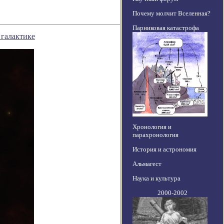
Почему молчит Вселенная?
Парниковая катастрофа
 галактике
Хронология и
парахронология
История и астрономия
Альмагест
Наука и культура
2000-2002