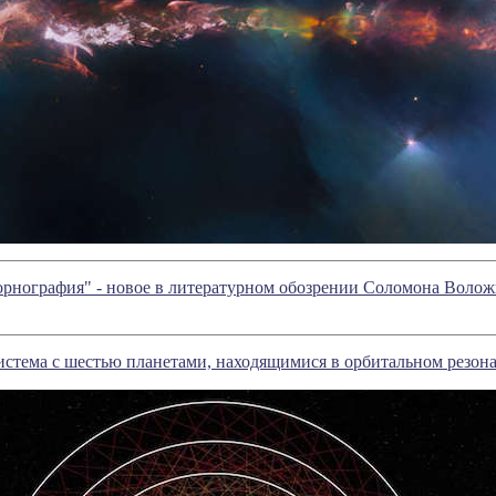
орнография" - новое в литературном обозрении Соломона Воло
истема с шестью планетами, находящимися в орбитальном резон