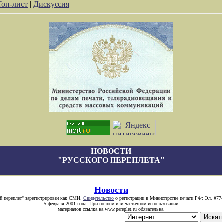
Топ-лист
|
Дискуссия
НОВОСТИ
"РУССКОГО ПЕРЕПЛЕТА"
Новости
й переплет" зарегистрирован как СМИ.
Свидетельство
о регистрации в Министерстве печати РФ: Эл. #77
5 февраля 2001 года. При полном или частичном использовании
материалов ссылка на www.pereplet.ru обязательна.