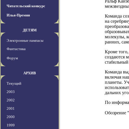
Ральф Кайзе
Читательский конкурс
межзвездны
Илья-Премия
Команда соз
на серебря
преобразова
ДЕТЯМ
образовыват
молекулы, к
Электронные пампасы
ранних, сам
Фантастика
Кроме того,
создаются м
Форум
стабильный 
Команда выд
АРХИВ
включая на
планеты. Уч
Текущий
использоват
2003
дальних уго
2002
По информац
2001
Обозрение 
2000
1999