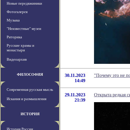
Новые передвжиники
Фотогалерея
Музыка
"Неизвестные" музеи
Риторика
Русские храмы и
монастыри
Видеоархив
ФИЛОСОФИЯ
30.11.2023
"Почему это не п
14:49
Современная русская мысль
29.11.2023
Открыта редкая с
Искания и размышления
21:39
ИСТОРИЯ
История России