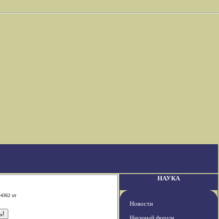
НАУКА
-4362 от
Новости
Научный форум