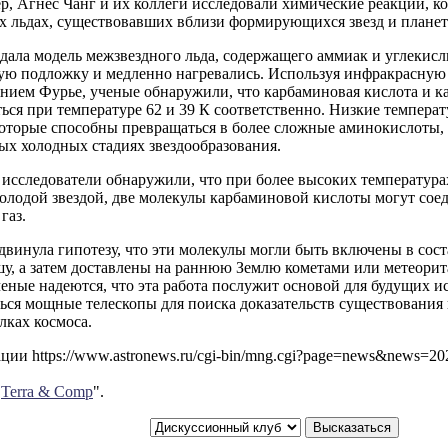
р, Агнес Чанг и их коллеги исследовали химические реакции, к
х льдах, существовавших вблизи формирующихся звезд и планет
дала модель межзвездного льда, содержащего аммиак и углекисл
ную подложку и медленно нагревались. Используя инфракрасную
нием Фурье, ученые обнаружили, что карбаминовая кислота и к
ься при температуре 62 и 39 К соответственно. Низкие темпера
оторые способны превращаться в более сложные аминокислоты, 
ых холодных стадиях звездообразования.
 исследователи обнаружили, что при более высоких температура
олодой звездой, две молекулы карбаминовой кислоты могут соед
газ.
винула гипотезу, что эти молекулы могли быть включены в сост
шу, а затем доставлены на раннюю Землю кометами или метеори
еные надеются, что эта работа послужит основой для будущих и
ься мощные телескопы для поиска доказательств существования
лках космоса.
ии https://www.astronews.ru/cgi-bin/mng.cgi?page=news&news=2
"
Terra & Comp
".