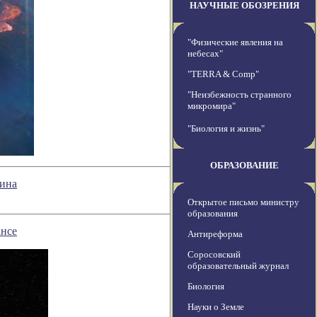
НАУЧНЫЕ ОБОЗРЕНИЯ
"Физические явления на
небесах"
"TERRA & Comp"
"Неизбежность странного
микромира"
"Биология и жизнь"
ОБРАЗОВАНИЕ
жина
Открытое письмо министру
образования
ансе
Антиреформа
Соросовский
образовательный журнал
Биология
Науки о Земле