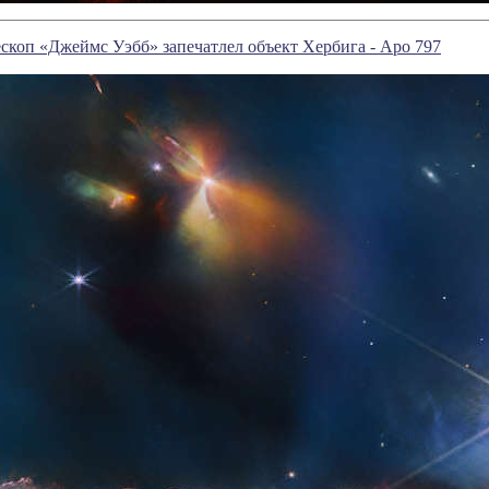
скоп «Джеймс Уэбб» запечатлел объект Хербига - Аро 797