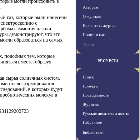
оторые могли происходить в
.
Авторам
О журнале
ый газ, которые были нанесены
 спектроскопию с
Как читать журнал
арбамат аммония начали
туры демонстрируют, что эти
Пишут о нас
могли образоваться на самых
Тираж
х, подобных тем, которые
РЕСУРСЫ
иняться вместе, образуя
Поиск
ав сырья солнечных систем,
тами после формирования
Проекты
сследований, в которых будут
 пребиотических молекул в
Посещаемость
Журналы
0231129202723
Русские писатели и поэты
Избранное
Библиотеки