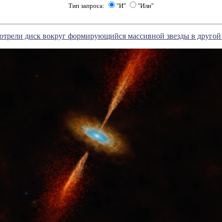
Тип запроса:
"И"
"Или"
трели диск вокруг формирующийся массивной звезды в другой