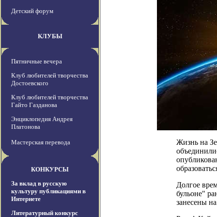
Детский форум
КЛУБЫ
Пятничные вечера
Клуб любителей творчества
Достоевского
Клуб любителей творчества
Гайто Газданова
Энциклопедия Андрея
Платонова
Жизнь на Зе
Мастерская перевода
объединилис
опубликован
образоватьс
КОНКУРСЫ
За вклад в русскую
Долгое врем
культуру публикациями в
бульоне" ра
Интернете
занесены на
Литературный конкурс