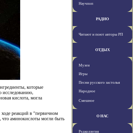
Научпоп
РАДИО
Читают и поют авторы РП
ОТДЫХ
Музеи
Игры
Песни русского застолья
ингредиенты, которые
Народное
о исследованию,
новая кислота, могла
Смешное
в ходе реакций в "первичном
О НАС
т, что аминокислоты могли быть
Редколлегия