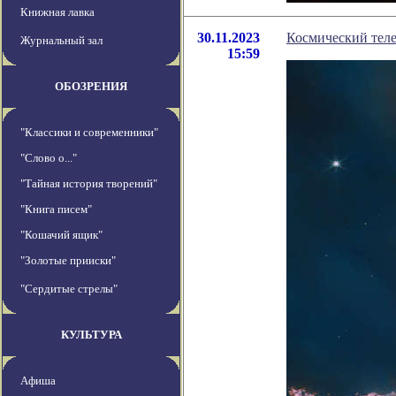
Книжная лавка
30.11.2023
Космический теле
Журнальный зал
15:59
ОБОЗРЕНИЯ
"Классики и современники"
"Слово о..."
"Тайная история творений"
"Книга писем"
"Кошачий ящик"
"Золотые прииски"
"Сердитые стрелы"
КУЛЬТУРА
Афиша