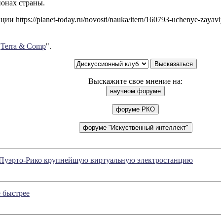
онах страны.
и https://planet-today.ru/novosti/nauka/item/160793-uchenye-zayav
"
Terra & Comp
".
Выскажите свое мнение на:
в Пуэрто-Рико крупнейшую виртуальную электростанцию
е быстрее