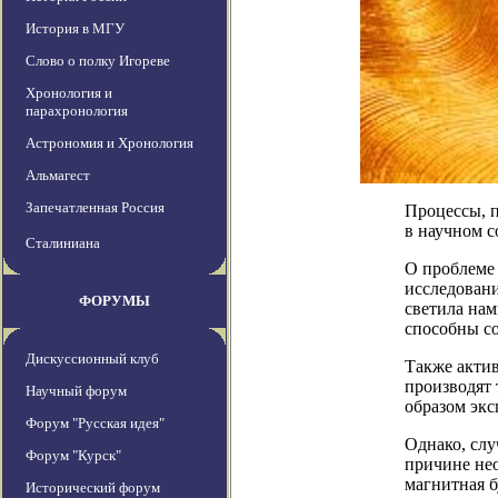
История в МГУ
Слово о полку Игореве
Хронология и
парахронология
Астрономия и Хронология
Альмагест
Запечатленная Россия
Процессы, п
в научном с
Сталиниана
О проблеме 
исследовани
ФОРУМЫ
светила нам
способны со
Дискуссионный клуб
Также актив
производят 
Научный форум
образом экс
Форум "Русская идея"
Однако, слу
Форум "Курск"
причине нео
магнитная б
Исторический форум