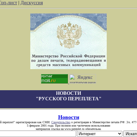
Топ-лист
|
Дискуссия
НОВОСТИ
"РУССКОГО ПЕРЕПЛЕТА"
Новости
й переплет" зарегистрирован как СМИ.
Свидетельство
о регистрации в Министерстве печати РФ: Эл. #77
5 февраля 2001 года. При полном или частичном использовании
материалов ссылка на www.pereplet.ru обязательна.