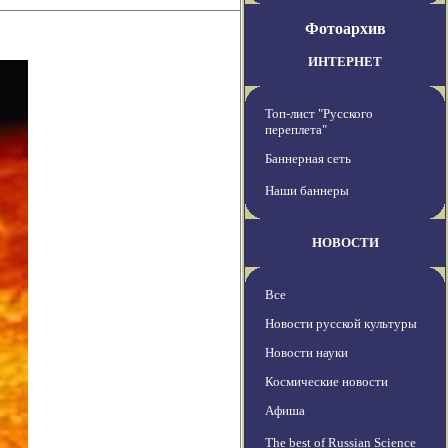
Фотоархив
ИНТЕРНЕТ
Топ-лист "Русского
переплета"
Баннерная сеть
Наши баннеры
НОВОСТИ
Все
Новости русской культуры
Новости науки
Космические новости
Афиша
The best of Russian Science