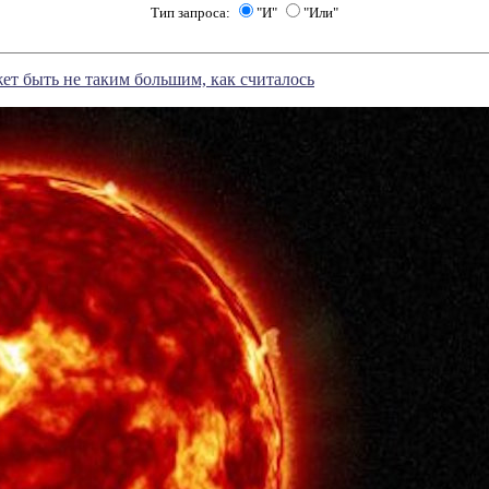
Тип запроса:
"И"
"Или"
т быть не таким большим, как считалось