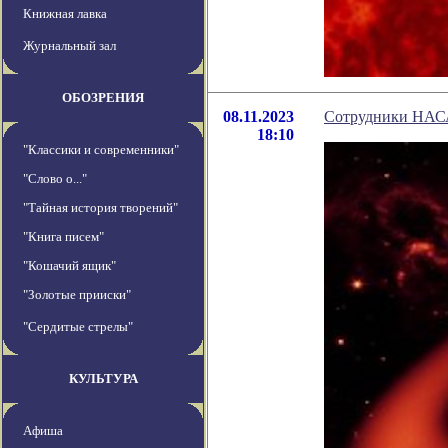
Книжная лавка
Журнальный зал
ОБОЗРЕНИЯ
08.11.2023
Сотрудники НАСА 
18:10
"Классики и современники"
"Слово о..."
"Тайная история творений"
"Книга писем"
"Кошачий ящик"
"Золотые прииски"
"Сердитые стрелы"
КУЛЬТУРА
Афиша