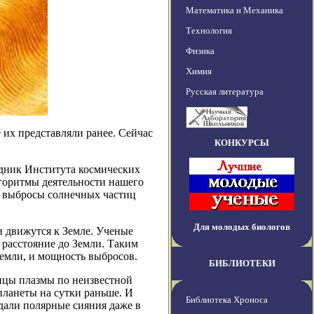
Математика и Механика
Технология
Физика
Химия
Русская литература
 их представляли ранее. Сейчас
КОНКУРСЫ
рудник Института космических
горитмы деятельности нашего
то выбросы солнечных частиц
Для молодых биологов
и движутся к Земле. Ученые
 расстояние до Земли. Таким
Земли, и мощность выбросов.
БИБЛИОТЕКИ
ицы плазмы по неизвестной
планеты на сутки раньше. И
Библиотека Хроноса
дали полярные сияния даже в