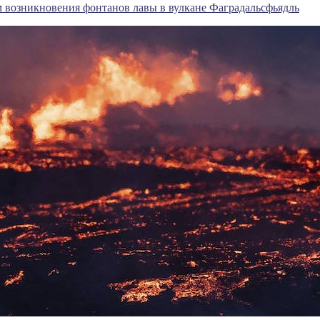
 возникновения фонтанов лавы в вулкане Фаградальсфьядль