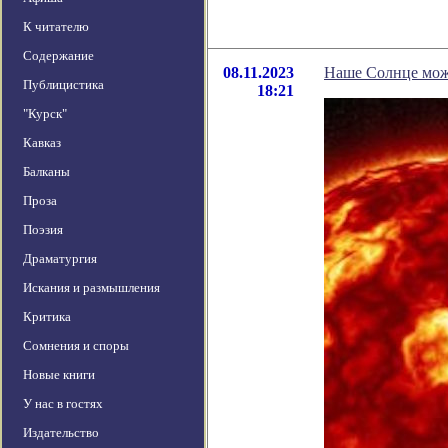
К читателю
Содержание
08.11.2023
Наше Солнце може
Публицистика
18:21
"Курск"
Кавказ
Балканы
Проза
Поэзия
Драматургия
Искания и размышления
Критика
Сомнения и споры
Новые книги
У нас в гостях
Издательство