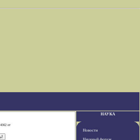
НАУКА
-4362 от
Новости
Научный форум