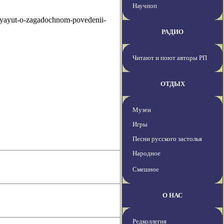
Научпоп
lyayut-o-zagadochnom-povedenii-
РАДИО
Читают и поют авторы РП
ОТДЫХ
Музеи
Игры
Песни русского застолья
Народное
Смешное
О НАС
Редколлегия