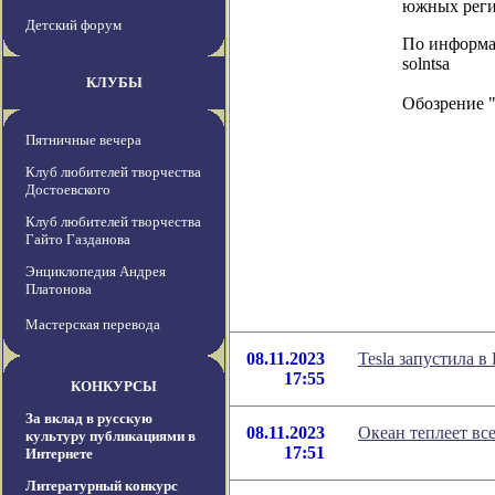
южных реги
Детский форум
По информаци
solntsa
КЛУБЫ
Обозрение 
Пятничные вечера
Клуб любителей творчества
Достоевского
Клуб любителей творчества
Гайто Газданова
Энциклопедия Андрея
Платонова
Мастерская перевода
08.11.2023
Tesla запустила 
17:55
КОНКУРСЫ
За вклад в русскую
08.11.2023
Океан теплеет вс
культуру публикациями в
17:51
Интернете
Литературный конкурс