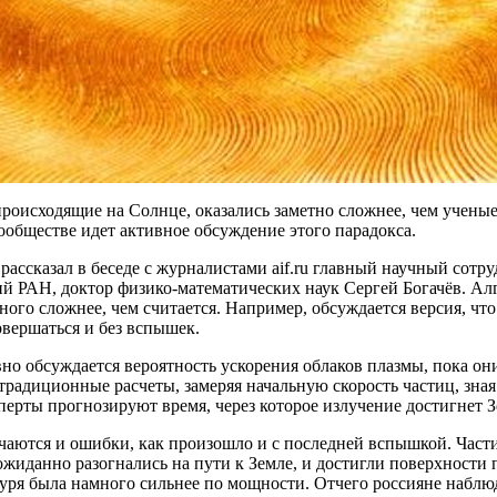
роисходящие на Солнце, оказались заметно сложнее, чем ученые
ообществе идет активное обсуждение этого парадокса.
рассказал в беседе с журналистами aif.ru главный научный сот
й РАН, доктор физико-математических наук Сергей Богачёв. Ал
ного сложнее, чем считается. Например, обсуждается версия, ч
вершаться и без вспышек.
но обсуждается вероятность ускорения облаков плазмы, пока он
традиционные расчеты, замеряя начальную скорость частиц, зная
перты прогнозируют время, через которое излучение достигнет 
чаются и ошибки, как произошло и с последней вспышкой. Част
жиданно разогнались на пути к Земле, и достигли поверхности 
уря была намного сильнее по мощности. Отчего россияне наблю