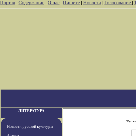
Портал
|
Содержание
|
О нас
|
Пишите
|
Новости
|
Голосование
|
ЛИТЕРАТУРА
"Русски
Новости русской культуры
Афиша