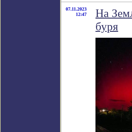
07.11.2023
На Зем
12:47
буря