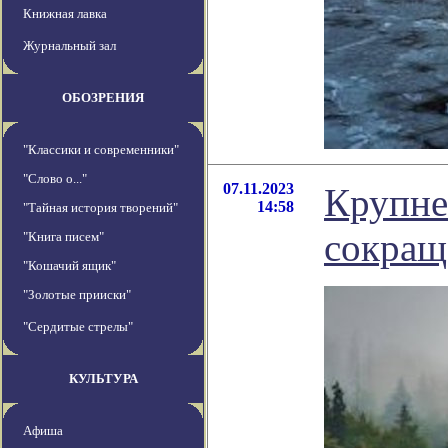
Книжная лавка
Журнальный зал
ОБОЗРЕНИЯ
"Классики и современники"
"Слово о..."
07.11.2023
Крупне
14:58
"Тайная история творений"
сокращ
"Книга писем"
"Кошачий ящик"
"Золотые прииски"
"Сердитые стрелы"
КУЛЬТУРА
Афиша