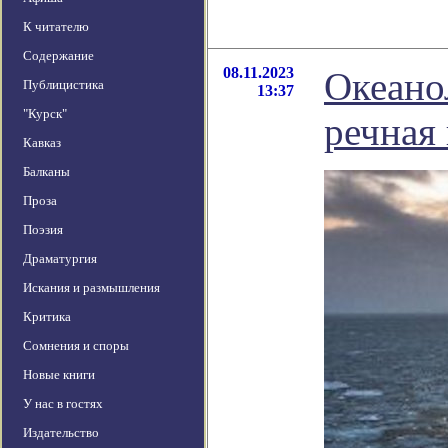
К читателю
Содержание
08.11.2023
Океано
Публицистика
13:37
"Курск"
речная 
Кавказ
Балканы
Проза
Поэзия
Драматургия
Искания и размышления
Критика
Сомнения и споры
Новые книги
У нас в гостях
Издательство