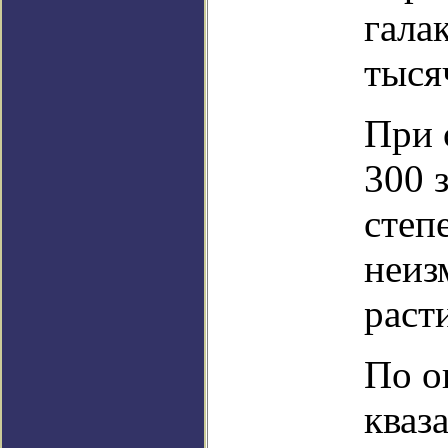
гала
тыся
При 
300 
степ
неиз
раст
По о
кваз