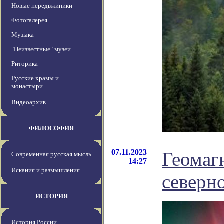
Новые передвжиники
Фотогалерея
Музыка
"Неизвестные" музеи
Риторика
Русские храмы и
монастыри
Видеоархив
ФИЛОСОФИЯ
07.11.2023
Геомаг
Современная русская мысль
14:27
Искания и размышления
северн
ИСТОРИЯ
История России