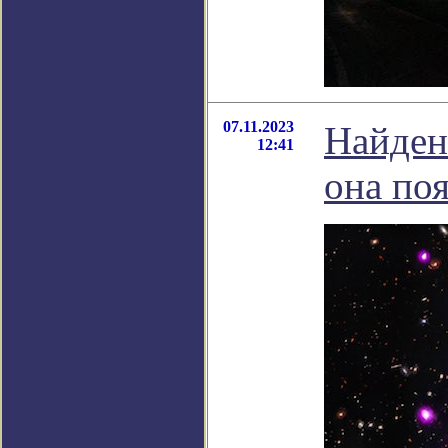
07.11.2023
Найдена
12:41
она по