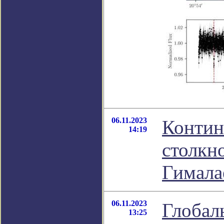
06.11.2023
Контин
14:19
столкн
Гимала
06.11.2023
Глобал
13:25