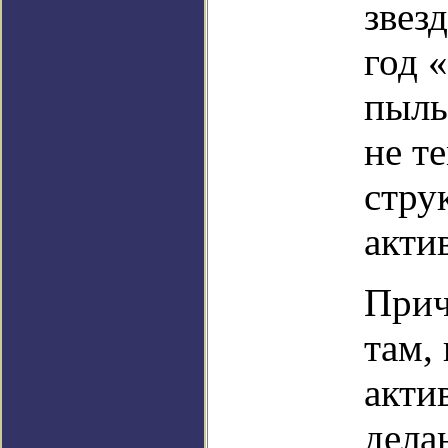
звез
год 
пыль
не т
стру
акти
Прич
там,
акти
дела