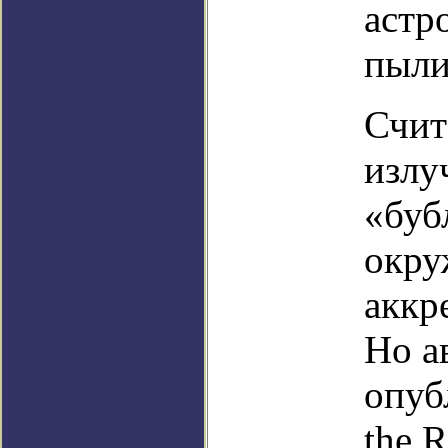
астр
пыли
Счит
излу
«буб
окру
аккр
Но а
опуб
the R