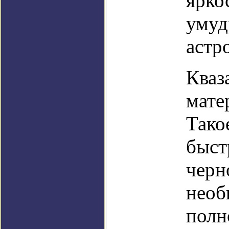
ярко
умуд
астр
Кваз
мате
Тако
быст
черн
необ
полн