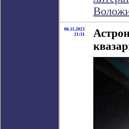
Волож
06.11.2023
Астро
21:31
кваза