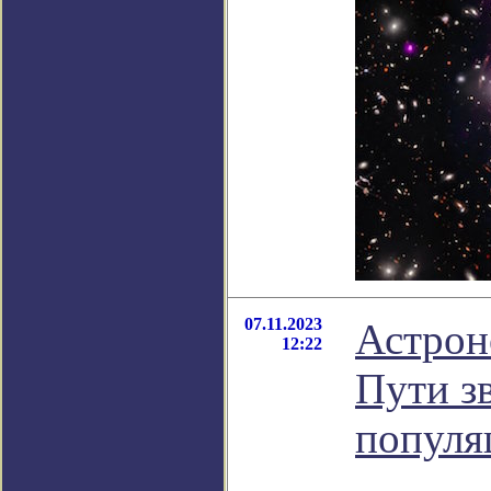
07.11.2023
Астрон
12:22
Пути зв
популя