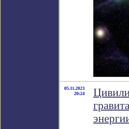
05.11.2023
Цивили
20:24
гравит
энергии