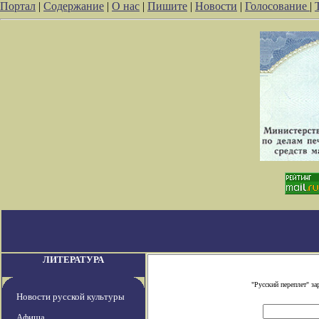
Портал
|
Содержание
|
О нас
|
Пишите
|
Новости
|
Голосование
|
ЛИТЕРАТУРА
"Русский переплет" з
Новости русской культуры
Афиша