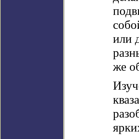
подв
собо
или 
разн
же о
Изуч
кваз
разо
ярки