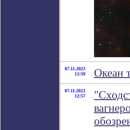
07.11.2023
Океан т
12:59
07.11.2023
"Сходст
12:57
вагнеро
обозре