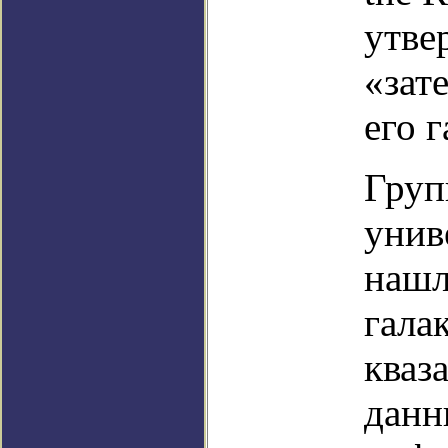
утве
«зат
его г
Груп
унив
нашл
гала
кваз
данн