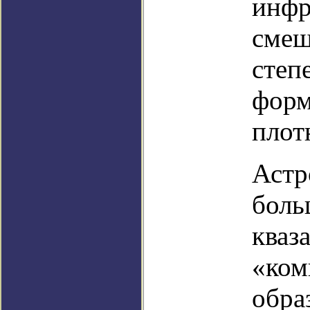
инфр
смещ
степ
форм
плот
Астр
боль
кваз
«ком
обра