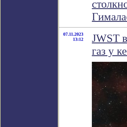
столкн
Гимала
07.11.2023
JWST в
13:12
газ у к