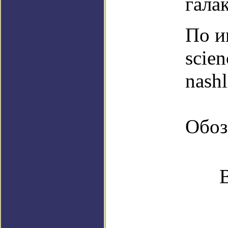
гала
По и
scien
nashl
Обоз