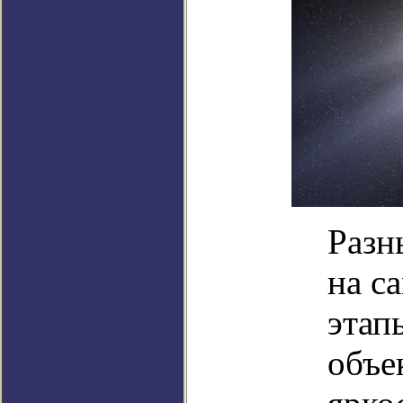
Разн
на с
этап
объе