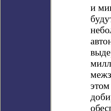
и ми
буду
небо
авто
выде
милл
межз
этом
доби
обес