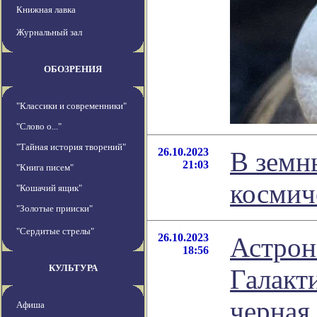
Книжная лавка
Журнальный зал
ОБОЗРЕНИЯ
"Классики и современники"
"Слово о..."
"Тайная история творений"
26.10.2023
В земн
21:03
"Книга писем"
космич
"Кошачий ящик"
"Золотые прииски"
"Сердитые стрелы"
26.10.2023
Астрон
18:56
КУЛЬТУРА
Галакт
черная
Афиша