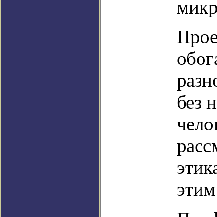
микр
Прое
обог
разн
без 
чело
расс
этик
этим