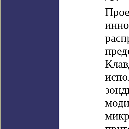
Прое
инно
расп
пред
Клав
испо
зонд
мод
микр
приг