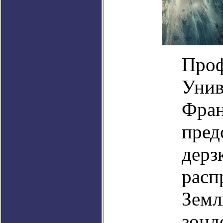
Проф
Унив
Фран
пред
дерз
расп
Земл
зонд