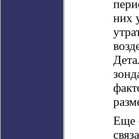
пери
них 
утра
возд
Дета
зонд
факт
разм
Еще 
связ