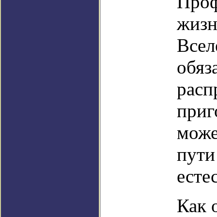
Проф
жизн
Всел
обяз
расп
приг
може
пути
есте
Как 