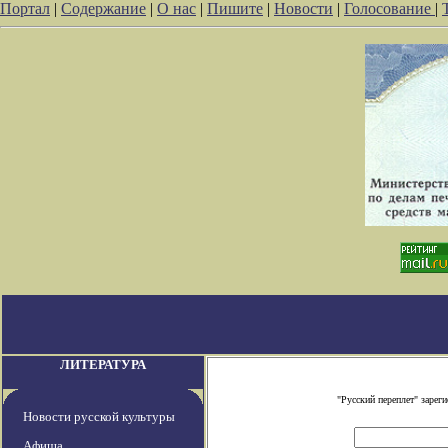
Портал
|
Содержание
|
О нас
|
Пишите
|
Новости
|
Голосование
|
ЛИТЕРАТУРА
"Русский переплет" заре
Новости русской культуры
Афиша