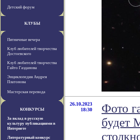
Детский форум
КЛУБЫ
Пятничные вечера
Клуб любителей творчества
Достоевского
Клуб любителей творчества
Гайто Газданова
Энциклопедия Андрея
Платонова
Мастерская перевода
26.10.2023
Фото г
КОНКУРСЫ
18:30
будет 
За вклад в русскую
культуру публикациями в
Интернете
столкн
Литературный конкурс