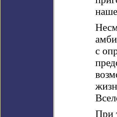
наше
Несм
амби
с оп
пред
возм
жизн
Всел
При 