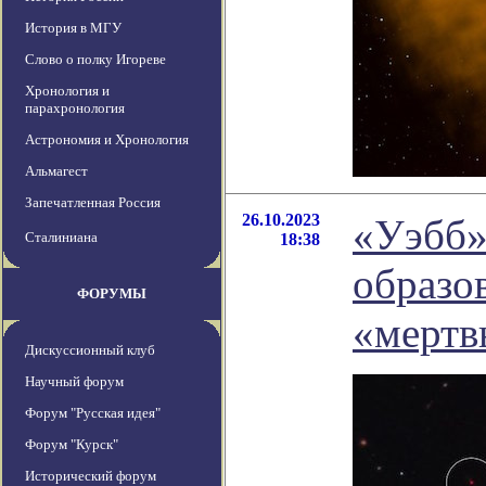
История в МГУ
Слово о полку Игореве
Хронология и
парахронология
Астрономия и Хронология
Альмагест
Запечатленная Россия
26.10.2023
«Уэбб»
Сталиниана
18:38
образо
ФОРУМЫ
«мертв
Дискуссионный клуб
Научный форум
Форум "Русская идея"
Форум "Курск"
Исторический форум