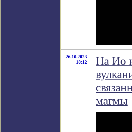
26.10.2023
На Ио 
18:12
вулкан
связан
магмы