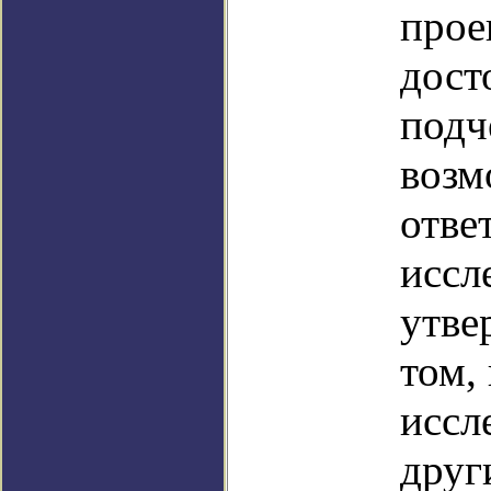
прое
дост
подч
возм
отве
иссл
утве
том,
иссл
друг