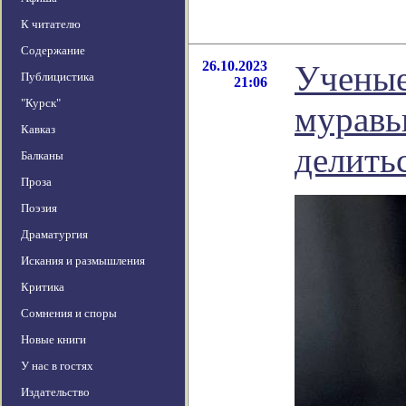
К читателю
Содержание
26.10.2023
Ученые
Публицистика
21:06
"Курск"
муравь
Кавказ
делить
Балканы
Проза
Поэзия
Драматургия
Искания и размышления
Критика
Сомнения и споры
Новые книги
У нас в гостях
Издательство