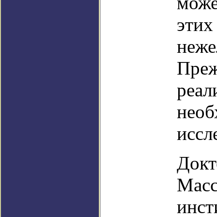
може
этих
неже
Преж
реал
необ
иссл
Докт
Масс
инст