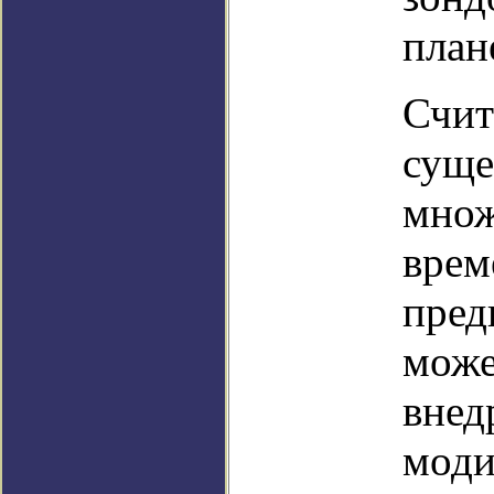
план
Счит
суще
множ
врем
пред
може
внед
мод