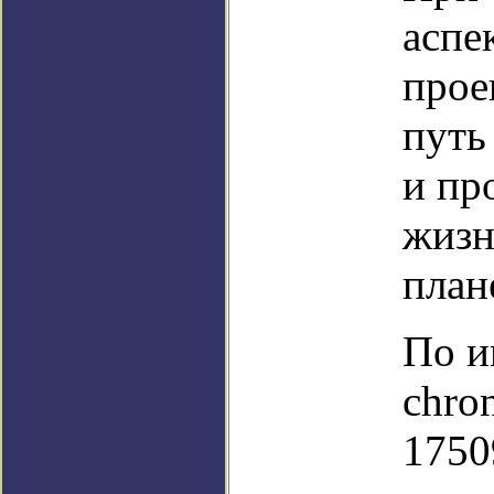
аспе
прое
путь
и пр
жизн
план
По и
chro
1750