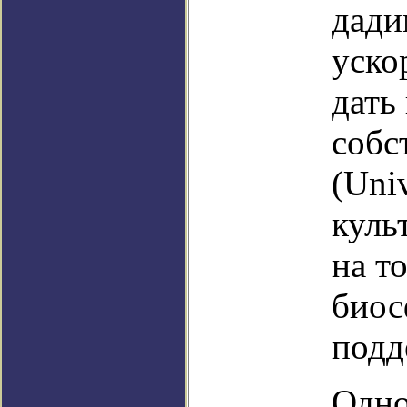
дади
уско
дать
собс
(Uni
куль
на т
биос
подд
Одно