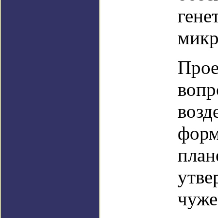
гене
микр
Прое
вопр
возд
форм
план
утве
чуже