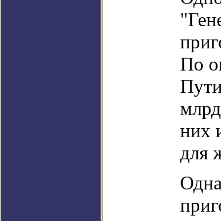
"Ген
приг
По о
Пути
млрд
них 
для 
Одна
приг