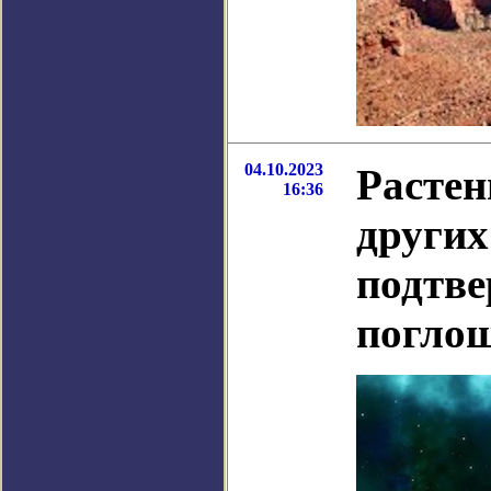
04.10.2023
Растен
16:36
других
подтве
поглощ