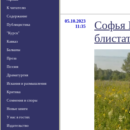
К читателю
Содержание
05.10.2023
Софья 
Публицистика
11:35
"Курск"
блистат
Кавказ
Балканы
Проза
Поэзия
Драматургия
Искания и размышления
Критика
Сомнения и споры
Новые книги
У нас в гостях
Издательство