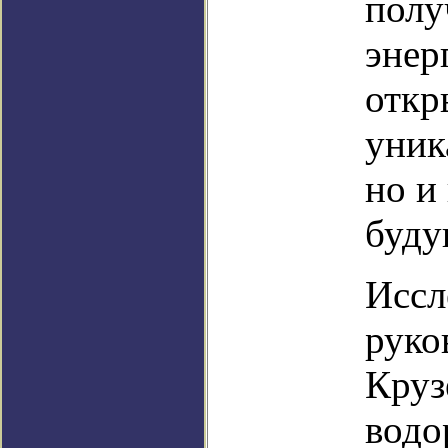
полу
энер
откр
уник
но и
буду
Иссл
руко
Круз
водо