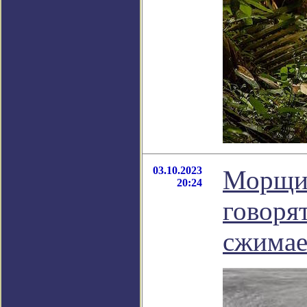
03.10.2023
Морщин
20:24
говорят
сжимае