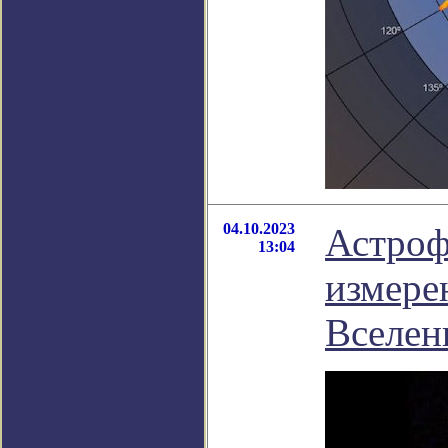
04.10.2023
Астроф
13:04
измере
Вселен