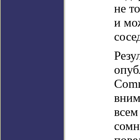
не т
и мо
сосе
Резу
опуб
Comm
вним
всем
сомн
пове