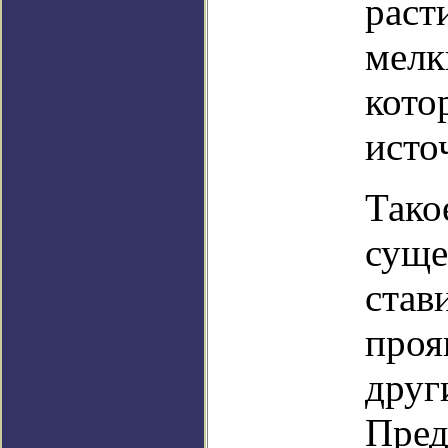
раст
мелк
кото
исто
Тако
суще
став
проя
друг
Пред