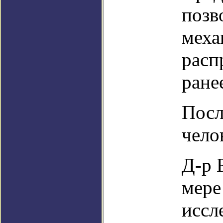
позв
меха
расп
ране
Посл
чело
Д-р 
мере
иссл