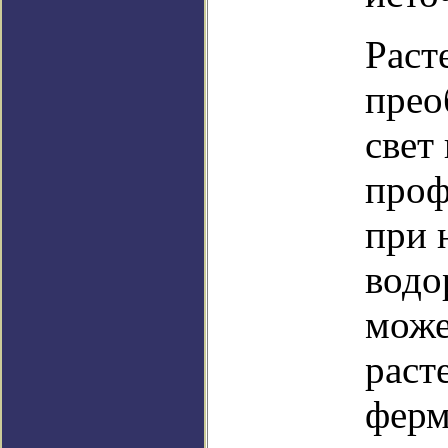
Раст
прео
свет
проф
при 
водо
може
раст
ферм