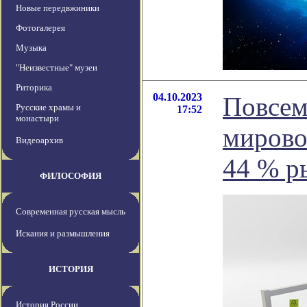
Новые передвжиники
Фотогалерея
Музыка
"Неизвестные" музеи
Риторика
04.10.2023
Повсем
Русские храмы и
17:52
монастыри
мирово
Видеоархив
44 % ры
ФИЛОСОФИЯ
Современная русская мысль
Искания и размышления
ИСТОРИЯ
История России