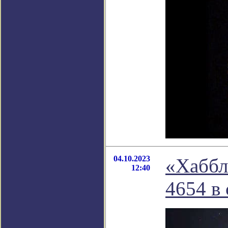
04.10.2023
«Хаббл
12:40
4654 в