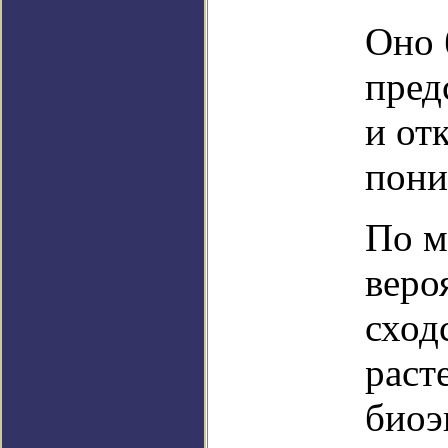
Оно 
пред
и от
пони
По м
веро
сход
раст
биоэ