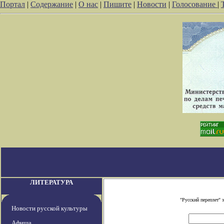
Портал
|
Содержание
|
О нас
|
Пишите
|
Новости
|
Голосование
|
ЛИТЕРАТУРА
"Русский переплет"
Новости русской культуры
Афиша