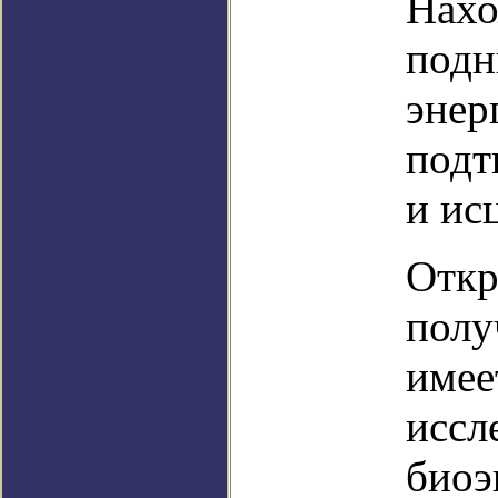
Нахо
подн
энер
подт
и ис
Откр
полу
имее
иссл
биоэ