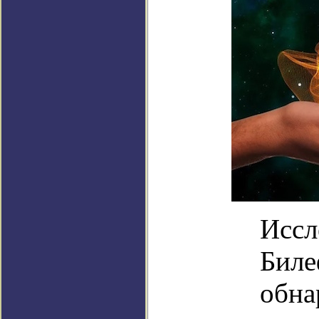
Иссл
Биле
обна