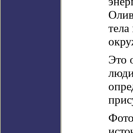
энер
Олив
тела
окру
Это 
люди
опре
прис
Фото
исто