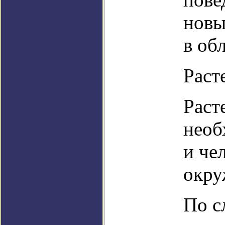
новы
в об
Раст
Раст
необ
и че
окру
По с