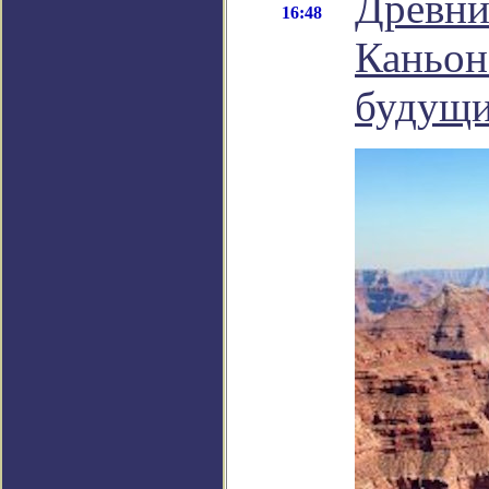
Древни
16:48
Каньон
будущи