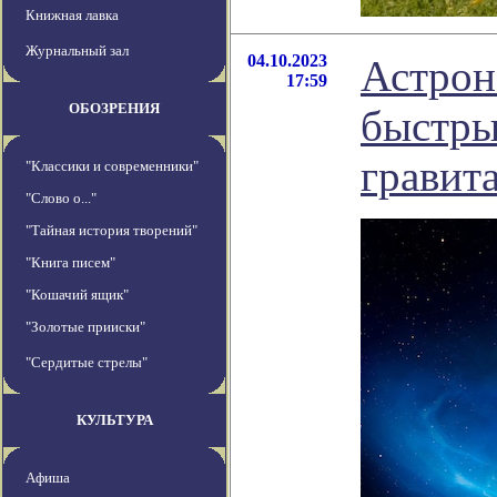
Книжная лавка
Журнальный зал
04.10.2023
Астрон
17:59
ОБОЗРЕНИЯ
быстры
гравит
"Классики и современники"
"Слово о..."
"Тайная история творений"
"Книга писем"
"Кошачий ящик"
"Золотые прииски"
"Сердитые стрелы"
КУЛЬТУРА
Афиша