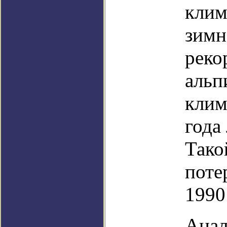
клим
зимн
реко
альп
клим
года
Тако
поте
1990
Анал