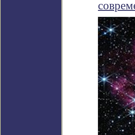
соврем