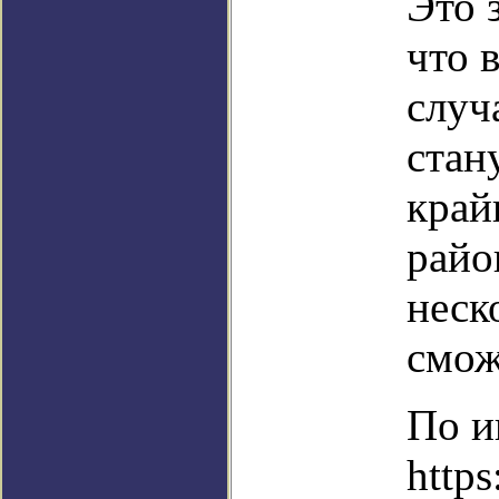
Это 
что 
случ
стан
край
райо
неск
смож
По и
https