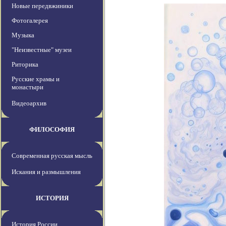
Новые передвжиники
Фотогалерея
Музыка
"Неизвестные" музеи
Риторика
Русские храмы и
монастыри
Видеоархив
ФИЛОСОФИЯ
Современная русская мысль
Искания и размышления
ИСТОРИЯ
История России