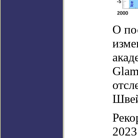
О по
изме
акад
Glam
отсл
Швей
Реко
2023