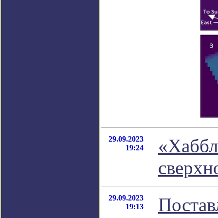
29.09.2023
«Хаббл
19:24
сверхно
29.09.2023
Постав
19:13