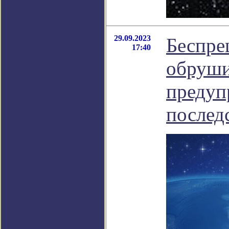
29.09.2023
Беспре
17:40
обруши
предуп
послед