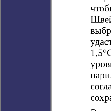
чтоб
Швей
выбр
удас
1,5°
уров
пари
согл
сохр