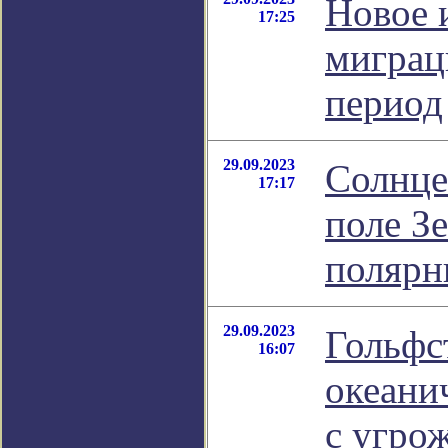
Новое 
17:25
миграц
период
29.09.2023
Солнце
17:17
поле З
полярн
29.09.2023
Гольфс
16:07
океани
с угро