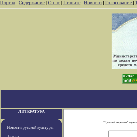
Портал
|
Содержание
|
О нас
|
Пишите
|
Новости
|
Голосование
|
ЛИТЕРАТУРА
"Русский переплет" заре
Новости русской культуры
Афиша