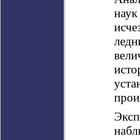
наук
исче
ледн
вели
исто
уста
прои
Эксп
набл