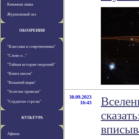
Книжная лавка
Журнальный зал
ОБОЗРЕНИЯ
"Классики и современники"
"Слово о..."
"Тайная история творений"
"Книга писем"
"Кошачий ящик"
"Золотые прииски"
30.09.2023
Вселен
"Сердитые стрелы"
16:43
сказать
КУЛЬТУРА
вписыв
Афиша