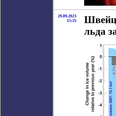
29.09.2023
Швейц
15:35
льда з