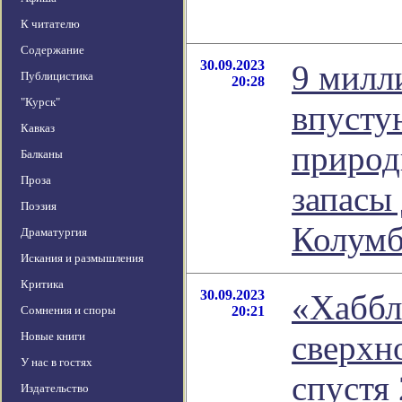
К читателю
Содержание
30.09.2023
9 милл
Публицистика
20:28
"Курск"
впустую
Кавказ
природ
Балканы
Проза
запасы
Поэзия
Колум
Драматургия
Искания и размышления
Критика
30.09.2023
«Хаббл»
Сомнения и споры
20:21
сверхн
Новые книги
У нас в гостях
спустя 
Издательство