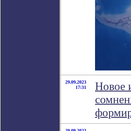
29.09.2023
Новое 
17:31
сомнен
формир
29.09.2023