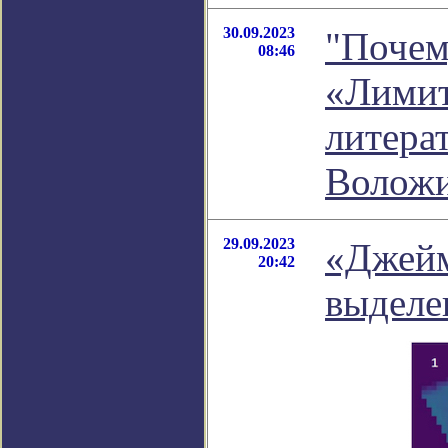
30.09.2023
"Почем
08:46
«Лимит
литера
Волож
29.09.2023
«Джейм
20:42
выделе