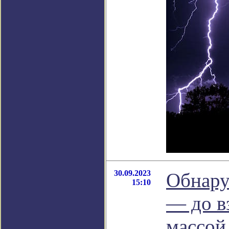
30.09.2023
Обнару
15:10
— до в
массой