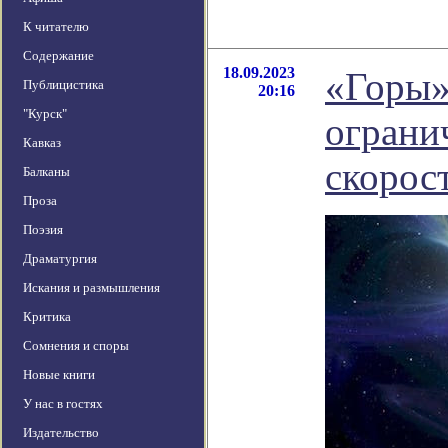
К читателю
Содержание
18.09.2023
«Горы»
Публицистика
20:16
"Курск"
ограни
Кавказ
скорос
Балканы
Проза
Поэзия
Драматургия
Искания и размышления
Критика
Сомнения и споры
Новые книги
У нас в гостях
Издательство