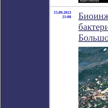
15.09.2023
Биоинж
21:08
бактер
Большо