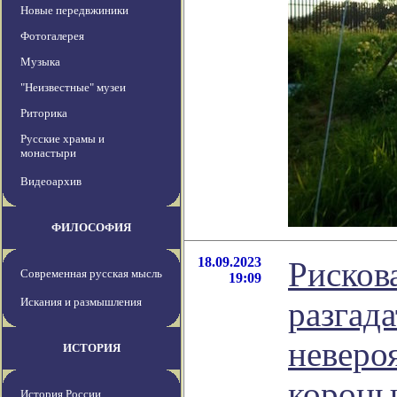
Новые передвжиники
Фотогалерея
Музыка
"Неизвестные" музеи
Риторика
Русские храмы и
монастыри
Видеоархив
ФИЛОСОФИЯ
18.09.2023
Рисков
Современная русская мысль
19:09
Искания и размышления
разгада
неверо
ИСТОРИЯ
короны
История России