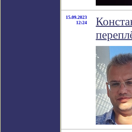
15.09.2023
Конста
12:24
перепл