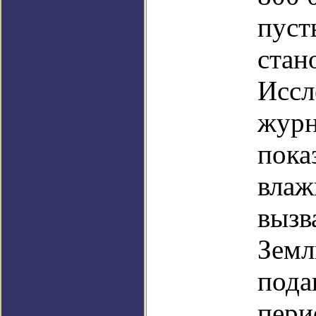
пуст
стан
Иссл
журн
пока
влаж
вызв
Земл
пода
пери