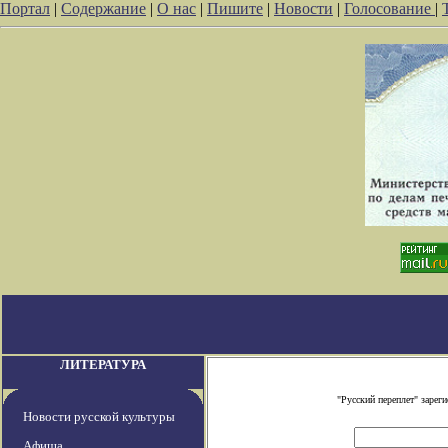
Портал
|
Содержание
|
О нас
|
Пишите
|
Новости
|
Голосование
|
ЛИТЕРАТУРА
"Русский переплет" заре
Новости русской культуры
Афиша