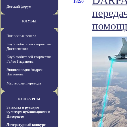
DARPA 
18:50
Детский форум
переда
КЛУБЫ
помощь
Пятничные вечера
Клуб любителей творчества
Достоевского
Клуб любителей творчества
Гайто Газданова
Энциклопедия Андрея
Платонова
Мастерская перевода
КОНКУРСЫ
За вклад в русскую
культуру публикациями в
Интернете
Литературный конкурс