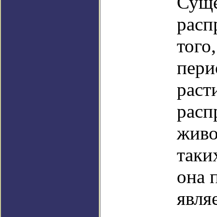
Суще
расп
того
пери
раст
расп
живо
таки
она 
явля