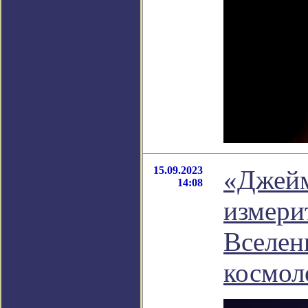
15.09.2023
«Джейм
14:08
измери
Вселен
космол