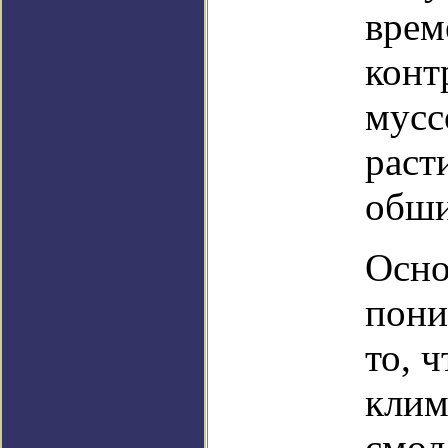
врем
конт
мусс
раст
обши
Осно
пони
то, 
клим
смод