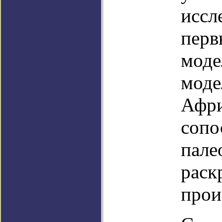
иссл
перв
моде
моде
Афри
сопо
пале
раск
прои