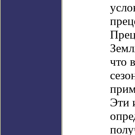
усло
прец
Прец
Земл
что в
сезо
прим
Эти 
опре
полу