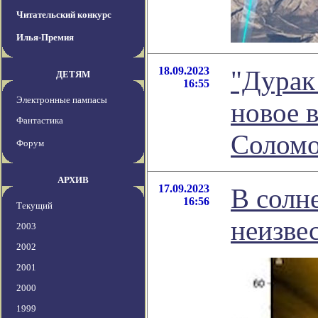
Читательский конкурс
Илья-Премия
18.09.2023
"Дурак 
ДЕТЯМ
16:55
Электронные пампасы
новое 
Фантастика
Соломо
Форум
АРХИВ
17.09.2023
В солн
16:56
Текущий
неизве
2003
2002
2001
2000
1999