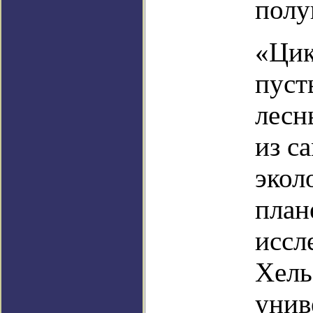
полу
«Цик
пуст
лесн
из с
экол
план
иссл
Хель
унив