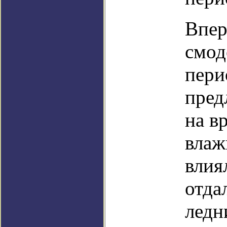
Впер
смод
пери
пред
на в
влаж
влия
отда
ледн