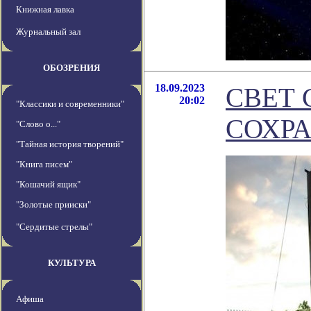
Книжная лавка
Журнальный зал
ОБОЗРЕНИЯ
18.09.2023
СВЕТ
20:02
"Классики и современники"
СОХР
"Слово о..."
"Тайная история творений"
"Книга писем"
"Кошачий ящик"
"Золотые прииски"
"Сердитые стрелы"
КУЛЬТУРА
Афиша