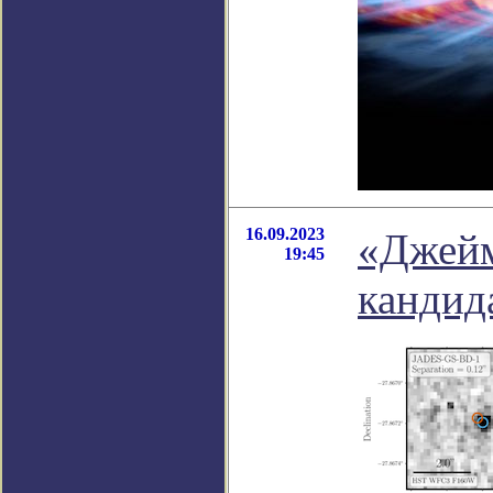
16.09.2023
«Джейм
19:45
кандид