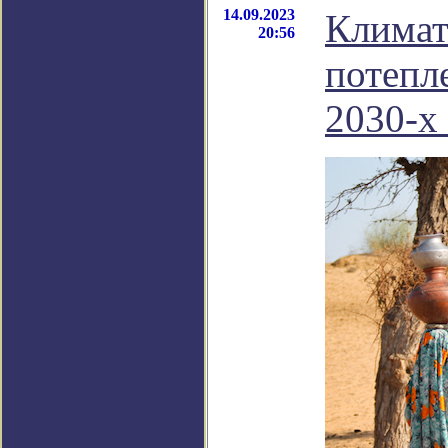
14.09.2023
Климат
20:56
потепле
2030-х