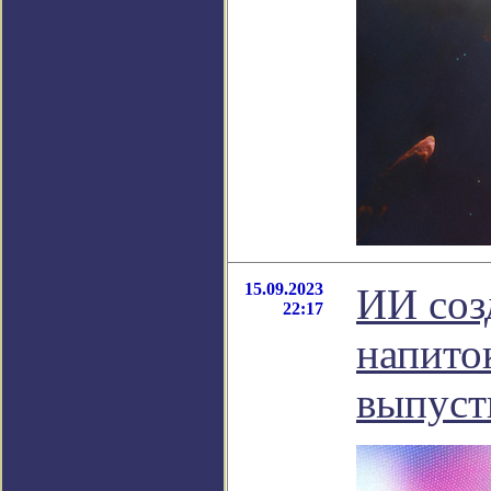
15.09.2023
ИИ соз
22:17
напито
выпуст