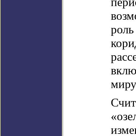
пери
возм
роль
кори
расс
вклю
миру
Счит
«озе
изме