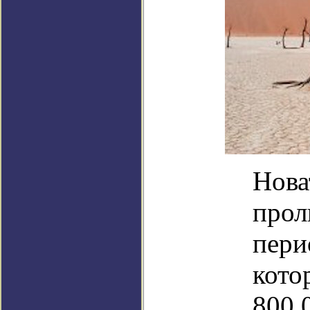
Нова
прол
пери
кото
800 