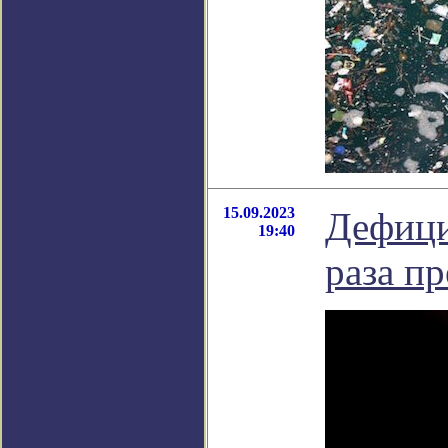
15.09.2023
Дефици
19:40
раза п