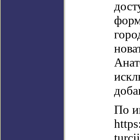
дост
форм
горо
нова
Анат
искл
доба
По и
http
turci