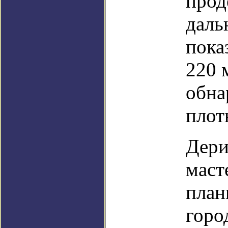
прод
даль
пока
220 
обна
плот
Дери
маст
план
горо