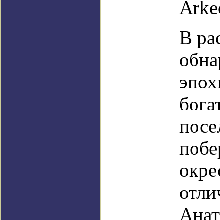
Arke
В ра
обна
эпох
бога
посе
побе
окре
отли
Анат