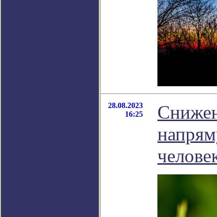
28.08.2023
Снижен
16:25
напрям
челове