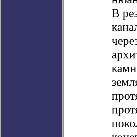
В ре
кана
чере
архи
камн
земл
прот
прот
поко
коне