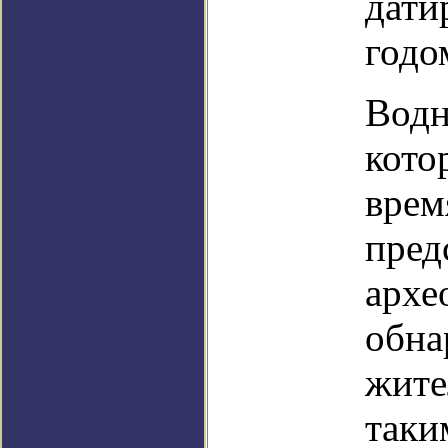
дати
годо
Водн
кото
врем
пред
архе
обна
жите
таки