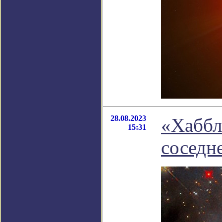
28.08.2023
«Хаббл
15:31
соседн