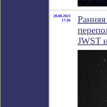
28.08.2023
Ранняя
17:26
перепо
JWST и