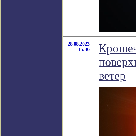
28.08.2023
Крошеч
15:46
поверх
ветер