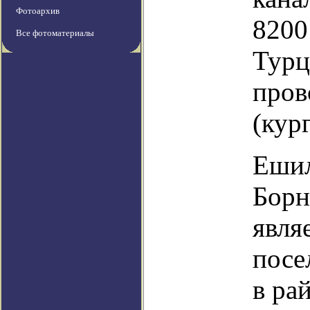
Фотоархив
8200
Все фотоматериалы
Турц
пров
(кур
Ешил
Борн
явля
посе
в ра