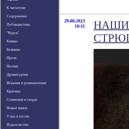
К читателю
Содержание
29.08.2023
НАШИ
Публицистика
10:11
"Курск"
СТРЮ
Кавказ
Балканы
Проза
Поэзия
Драматургия
Искания и размышления
Критика
Сомнения и споры
Новые книги
У нас в гостях
Издательство