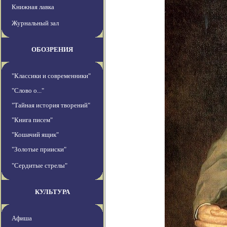
Книжная лавка
Журнальный зал
ОБОЗРЕНИЯ
"Классики и современники"
"Слово о..."
"Тайная история творений"
"Книга писем"
"Кошачий ящик"
"Золотые прииски"
"Сердитые стрелы"
КУЛЬТУРА
Афиша