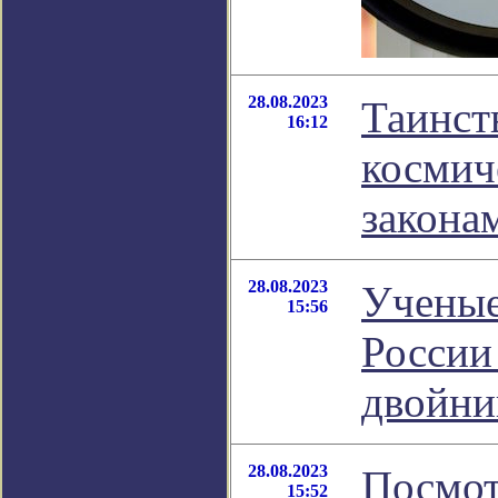
28.08.2023
Таинст
16:12
космич
закона
28.08.2023
Ученые
15:56
России
двойни
28.08.2023
Посмот
15:52