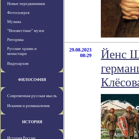
Новые передвжиники
Фотогалерея
Музыка
"Неизвестные" музеи
Риторика
Русские храмы и
29.08.2023
Йенс Ш
монастыри
08:29
Видеоархив
герман
Клёсов
ФИЛОСОФИЯ
Современная русская мысль
Искания и размышления
ИСТОРИЯ
История России