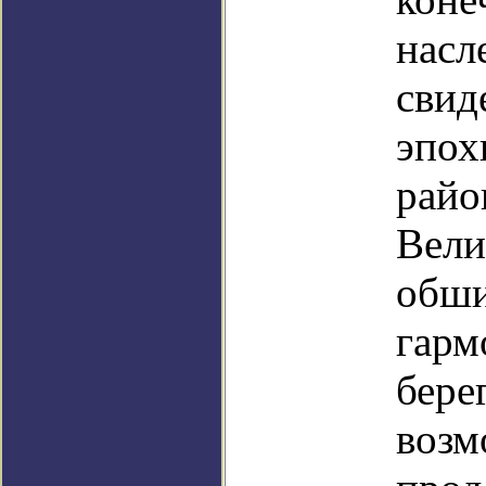
насл
свид
эпох
райо
Вели
обши
гарм
бере
возм