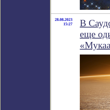
28.08.2023
В Сауд
15:27
еще од
«Мука