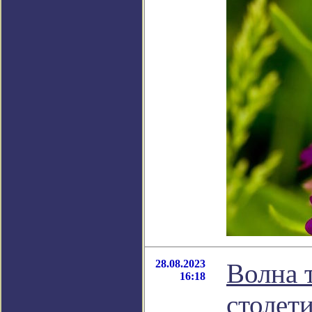
28.08.2023
Волна т
16:18
столети