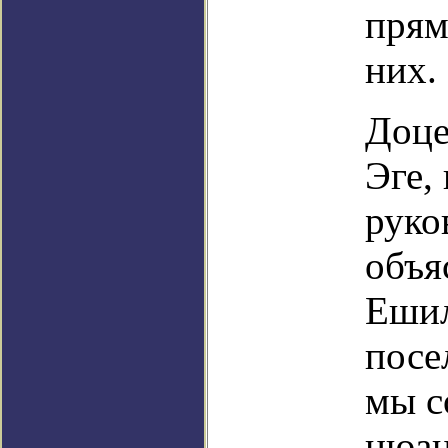
прям
них.
Доце
Эге,
руко
объя
Ешил
посе
мы с
нюан