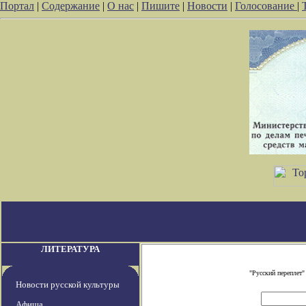
Портал
|
Содержание
|
О нас
|
Пишите
|
Новости
|
Голосование
|
ЛИТЕРАТУРА
"Русский переплет
Новости русской культуры
Афиша