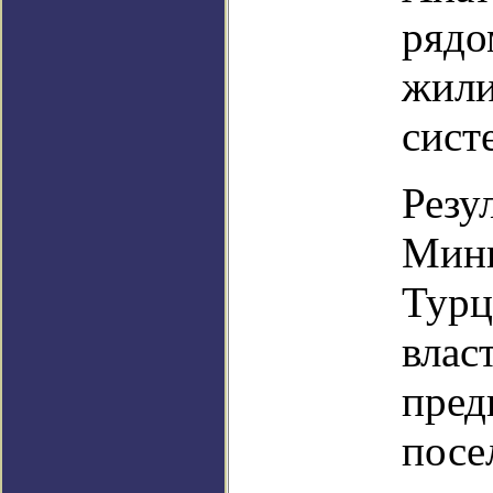
рядо
жили
сист
Резу
Мини
Турц
влас
пред
посе