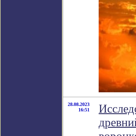
28.08.2023
Исслед
16:51
древни
воронк