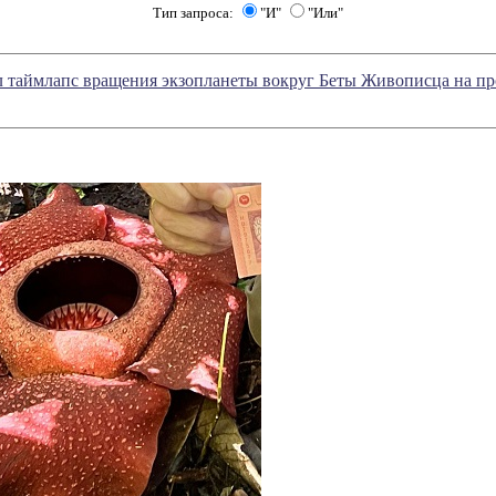
Тип запроса:
"И"
"Или"
 таймлапс вращения экзопланеты вокруг Беты Живописца на пр