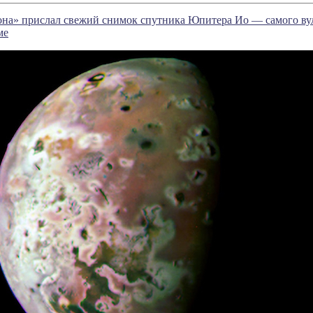
а» прислал свежий снимок спутника Юпитера Ио — самого вул
ме