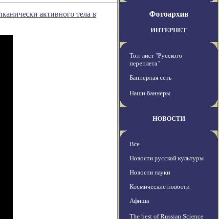
канически активного тела в
Фотоархив
ИНТЕРНЕТ
Топ-лист "Русского
переплета"
Баннерная сеть
Наши баннеры
НОВОСТИ
Все
Новости русской культуры
Новости науки
Космические новости
Афиша
The best of Russian Science