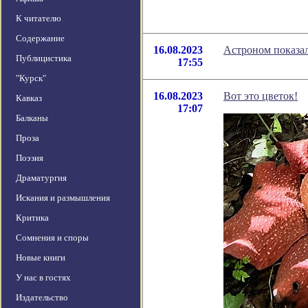
К читателю
Содержание
16.08.2023
Астроном показал
Публицистика
17:55
"Курск"
16.08.2023
Вот это цветок!
Кавказ
17:07
Балканы
Проза
Поэзия
Драматургия
Искания и размышления
Критика
Сомнения и споры
Новые книги
У нас в гостях
Издательство