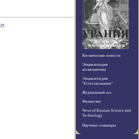
езу
Космические новости
Энциклопедия
космонавтика
Энциклопедия
"Естествознание"
Журнальный зал
Физматлит
News of Russian Science and
Technology
Научные семинары