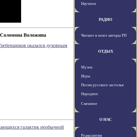
Научпоп
РАДИО
и Соломона Воложина
Читают и поют авторы РП
Гребенщиков оказался духовным
ОТДЫХ
Музеи
Игры
Песни русского застолья
Народное
Смешное
О НАС
ивающихся галактик необычной
Редколлегия