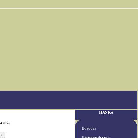
НАУКА
-4362 от
Новости
Научный форум