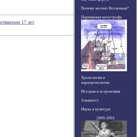
Почему молчит Вселенная?
Парниковая катастрофа
отяжении 17 лет
Хронология и
парахронология
История и астрономия
Альмагест
Наука и культура
2000-2002