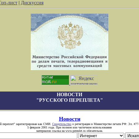
Топ-лист
|
Дискуссия
НОВОСТИ
"РУССКОГО ПЕРЕПЛЕТА"
Новости
й переплет" зарегистрирован как СМИ.
Свидетельство
о регистрации в Министерстве печати РФ: Эл. #77
5 февраля 2001 года. При полном или частичном использовании
материалов ссылка на www.pereplet.ru обязательна.