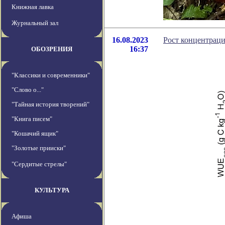
Книжная лавка
Журнальный зал
16.08.2023
Рост концентраци
16:37
ОБОЗРЕНИЯ
"Классики и современники"
"Слово о..."
"Тайная история творений"
"Книга писем"
"Кошачий ящик"
"Золотые прииски"
"Сердитые стрелы"
КУЛЬТУРА
Афиша