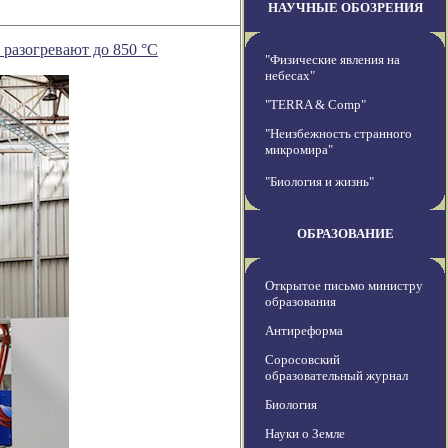
НАУЧНЫЕ ОБОЗРЕНИЯ
разогревают до 850 °C
"Физические явления на
небесах"
"TERRA & Comp"
"Неизбежность странного
микромира"
"Биология и жизнь"
ОБРАЗОВАНИЕ
Открытое письмо министру
образования
Антиреформа
Соросовский
образовательный журнал
Биология
Науки о Земле