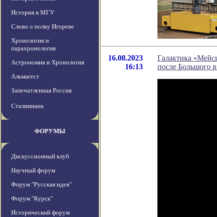
История в МГУ
Слово о полку Игореве
Хронология и
парахронология
16.08.2023
Галактика «Мейси
Астрономия и Хронология
16:13
после Большого 
Альмагест
Запечатленная Россия
Сталиниана
ФОРУМЫ
Дискуссионный клуб
Научный форум
Форум "Русская идея"
Форум "Курск"
Исторический форум