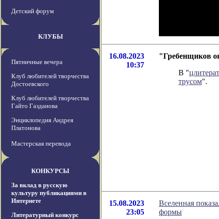
Детский форум
КЛУБЫ
16.08.2023
"Гребенщиков ок
Пятничные вечера
10:37
В "
цлитера
Клуб любителей творчества
трусом
".
Достоевского
Клуб любителей творчества
Гайто Газданова
Энциклопедия Андрея
Платонова
Мастерская перевода
КОНКУРСЫ
За вклад в русскую
культуру публикациями в
Интернете
15.08.2023
Вселенная показ
23:05
формы
Литературный конкурс