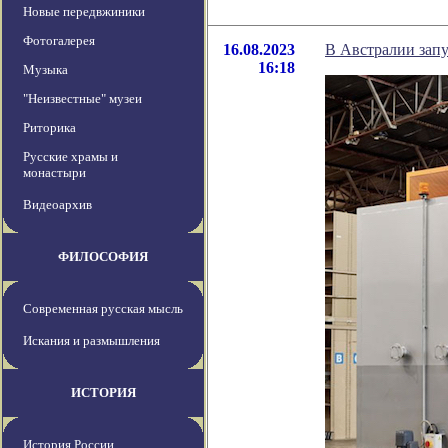
Новые передвжиники
Фотогалерея
16.08.2023
В Австралии запу
16:18
Музыка
"Неизвестные" музеи
Риторика
Русские храмы и
монастыри
Видеоархив
ФИЛОСОФИЯ
Современная русская мысль
Искания и размышления
ИСТОРИЯ
История России