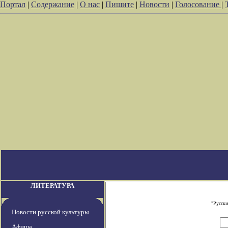
Портал
|
Содержание
|
О нас
|
Пишите
|
Новости
|
Голосование
|
ЛИТЕРАТУРА
"Русски
Новости русской культуры
Афиша