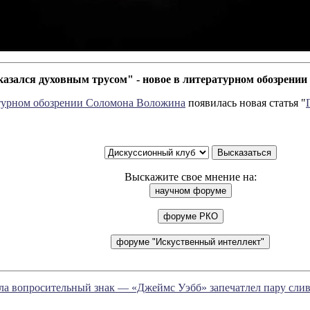
азался духовным трусом" - новое в литературном обозрени
турном обозрении Соломона Воложина
появилась новая статья "
Выскажите свое мнение на:
ала вопросительный знак — «Джеймс Уэбб» запечатлел пару сл