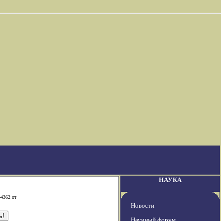
НАУКА
-4362 от
Новости
Научный форум