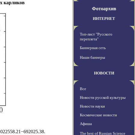
ых карликов
Фотоархив
ИНТЕРНЕТ
Топ-лист "Русского
переплета"
Баннерная сеть
Наши баннеры
НОВОСТИ
Все
Новости русской культуры
Новости науки
Космические новости
Афиша
022558.21−692025.38.
The best of Russian Science