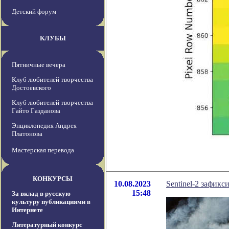
Детский форум
КЛУБЫ
Пятничные вечера
Клуб любителей творчества
Достоевского
Клуб любителей творчества
Гайто Газданова
Энциклопедия Андрея
Платонова
Мастерская перевода
КОНКУРСЫ
10.08.2023
Sentinel-2 зафик
15:48
За вклад в русскую
культуру публикациями в
Интернете
Литературный конкурс