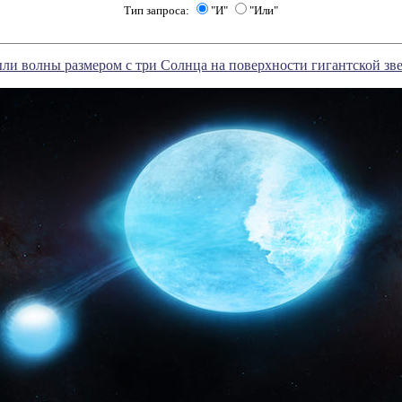
Тип запроса:
"И"
"Или"
и волны размером с три Солнца на поверхности гигантской зв