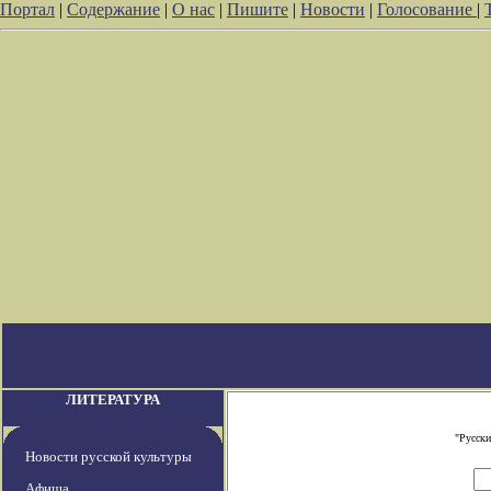
Портал
|
Содержание
|
О нас
|
Пишите
|
Новости
|
Голосование
|
ЛИТЕРАТУРА
"Русски
Новости русской культуры
Афиша