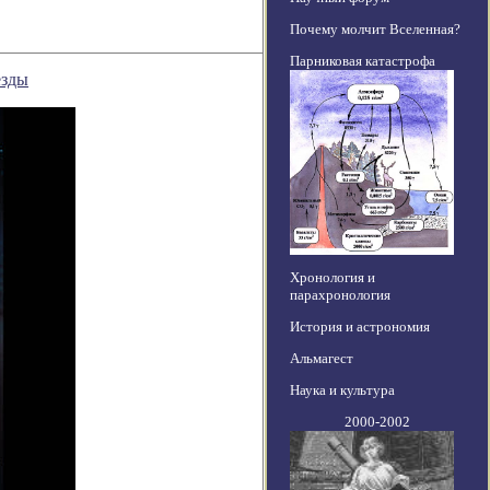
Почему молчит Вселенная?
Парниковая катастрофа
езды
Хронология и
парахронология
История и астрономия
Альмагест
Наука и культура
2000-2002