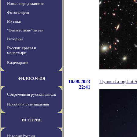
Новые передвжиники
Фотогалерея
Музыка
"Неизвестные" музеи
Риторика
Русские храмы и
монастыри
Видеоархив
ФИЛОСОФИЯ
10.08.2023
Пушка Longshot S
22:41
Современная русская мысль
Искания и размышления
ИСТОРИЯ
История России