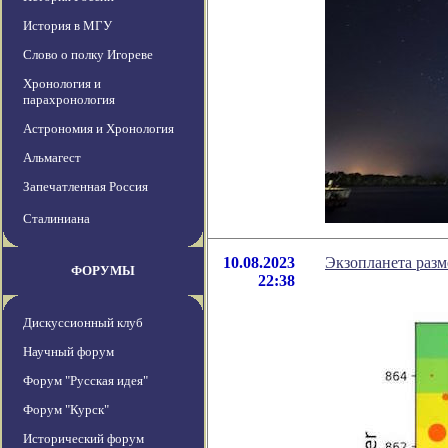
История в МГУ
Слово о полку Игореве
Хронология и
парахронология
Астрономия и Хронология
Альмагест
Запечатленная Россия
Сталиниана
10.08.2023
Экзопланета раз
ФОРУМЫ
22:38
Дискуссионный клуб
Научный форум
Форум "Русская идея"
Форум "Курск"
Исторический форум