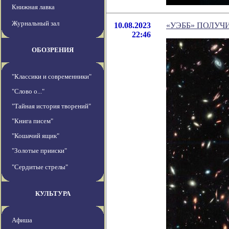
Книжная лавка
Журнальный зал
10.08.2023
«УЭББ» ПОЛУЧ
22:46
ОБОЗРЕНИЯ
"Классики и современники"
"Слово о..."
"Тайная история творений"
"Книга писем"
"Кошачий ящик"
"Золотые прииски"
"Сердитые стрелы"
КУЛЬТУРА
Афиша