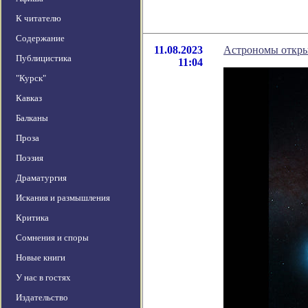
К читателю
Содержание
11.08.2023
Астрономы открыл
Публицистика
11:04
"Курск"
Кавказ
Балканы
Проза
Поэзия
Драматургия
Искания и размышления
Критика
Сомнения и споры
Новые книги
У нас в гостях
Издательство