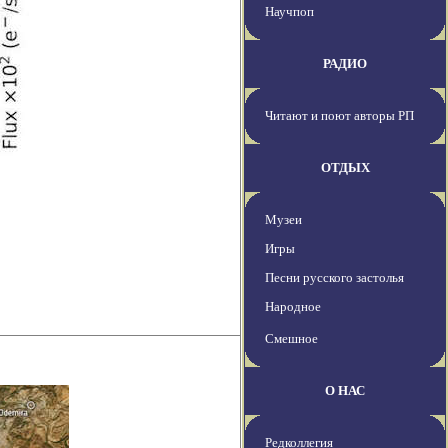
Научпоп
РАДИО
Читают и поют авторы РП
ОТДЫХ
Музеи
Игры
Песни русского застолья
Народное
Смешное
О НАС
Редколлегия