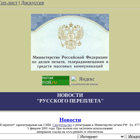
Топ-лист
|
Дискуссия
НОВОСТИ
"РУССКОГО ПЕРЕПЛЕТА"
Новости
й переплет" зарегистрирован как СМИ.
Свидетельство
о регистрации в Министерстве печати РФ: Эл. #77
5 февраля 2001 года. При полном или частичном использовании
материалов ссылка на www.pereplet.ru обязательна.