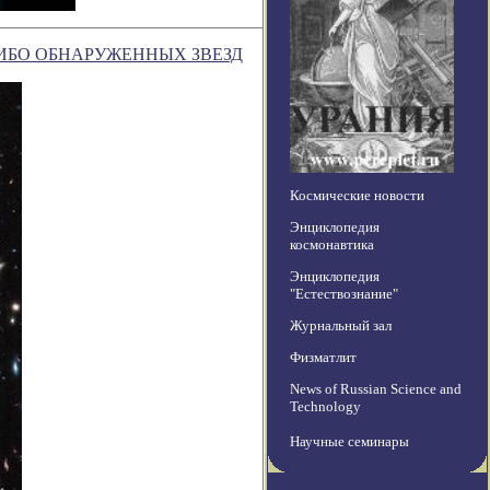
ЛИБО ОБНАРУЖЕННЫХ ЗВЕЗД
Космические новости
Энциклопедия
космонавтика
Энциклопедия
"Естествознание"
Журнальный зал
Физматлит
News of Russian Science and
Technology
Научные семинары