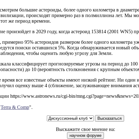
смотрим большие астероиды, более одного километра в диаметр
ивилизации, происходят примерно раз в полмиллиона лет. Мы м
 тот же период времени.
ие произойдет в 2029 году, когда астероид 153814 (2001 WN5) пр
 примерно 95% астероидов размером более одного километра уж
едутся поиски оставшихся 5%. Когда обнаруживается новый объ
аблюдения, чтобы оценить любую угрозу для Земли.
кала классифицирует прогнозируемые угрозы на период до 100 л
 опасности) до 10 (вероятность столкновения с крупным объекто
е время все известные объекты имеют низкий рейтинг. Ни один 
получил оценку выше 4 (сближение, заслуживающее внимания ас
ии https://www.astronews.ru/cgi-bin/mng.cgi?page=news&news=2
"
Terra & Comp
".
Выскажите свое мнение на: