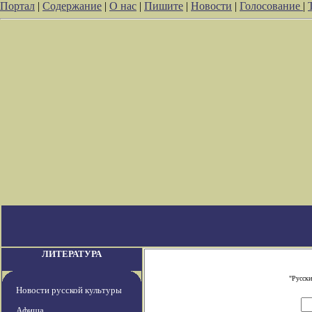
Портал
|
Содержание
|
О нас
|
Пишите
|
Новости
|
Голосование
|
ЛИТЕРАТУРА
"Русски
Новости русской культуры
Афиша