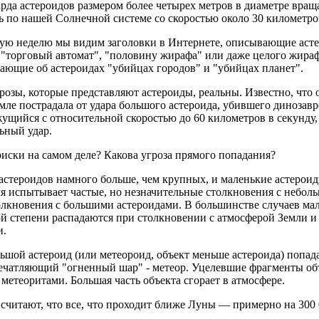
да астероидов размером более четырех метров в диаметре вращ
 по нашей Солнечной системе со скоростью около 30 километро
ую неделю мы видим заголовки в Интернете, описывающие астер
 "торговый автомат", "половину жирафа" или даже целого жираф
ающие об астероидах "убийцах городов" и "убийцах планет".
розы, которые представляют астероиды, реальны. Известно, что 
мле пострадала от удара большого астероида, убившего диноза
ущийся с относительной скоростью до 60 километров в секунду,
ьный удар.
иски на самом деле? Какова угроза прямого попадания?
астероидов намного больше, чем крупных, и маленькие астерои
я испытывает частые, но незначительные столкновения с небол
олкновения с большими астероидами. В большинстве случаев ма
й степени распадаются при столкновении с атмосферой Земли и
и.
ьшой астероид (или метеороид, объект меньше астероида) попада
печатляющий "огненный шар" - метеор. Уцелевшие фрагменты объ
метеоритами. Большая часть объекта сгорает в атмосфере.
считают, что все, что проходит ближе Луны — примерно на 300 