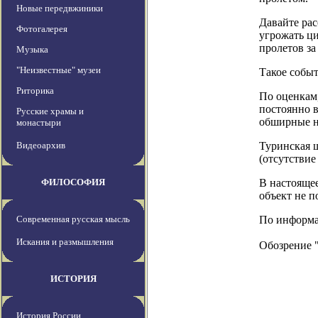
Новые передвжиники
Давайте рас
Фотогалерея
угрожать ц
пролетов за
Музыка
"Неизвестные" музеи
Такое событ
Риторика
По оценкам,
постоянно в
Русские храмы и
обширные н
монастыри
Видеоархив
Туринская ш
(отсутствие
ФИЛОСОФИЯ
В настояще
объект не 
Современная русская мысль
По информац
Искания и размышления
Обозрение 
ИСТОРИЯ
История России