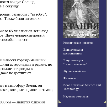
аются вокруг Солнца,
в в секунду
оиды размером с "автобус",
а. Также были заголовки,
около 65 миллионов лет назад
вров. Даже четырехметровый
 способен нанести
Космические новости
Энциклопедия
космонавтика
ды наносят гораздо меньший
Энциклопедия
ьшими астероидами и редкие, но
"Естествознание"
ленькие астероиды в
Журнальный зал
 даже не достигают
Физматлит
News of Russian Science and
ет в атмосферу Земли, он
Technology
екта, которые падают на землю,
Научные семинары
000 км — является близким