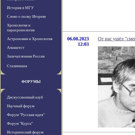
История в МГУ
Слово о полку Игореве
Хронология и
парахронология
06.08.2023
От нас ушёл "сме
Астрономия и Хронология
12:03
Альмагест
Запечатленная Россия
Сталиниана
ФОРУМЫ
Дискуссионный клуб
Научный форум
Форум "Русская идея"
Форум "Курск"
Исторический форум