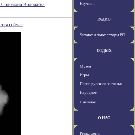
Научпоп
ии Соломона Воложина
РАДИО
тся сейчас
Читают и поют авторы РП
ОТДЫХ
Музеи
Игры
Песни русского застолья
Народное
Смешное
О НАС
Редколлегия