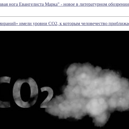
равая нога Евангелиста Марка" - новое в литературном обозрен
мираний» имели уровни CO2, к которым человечество приближае