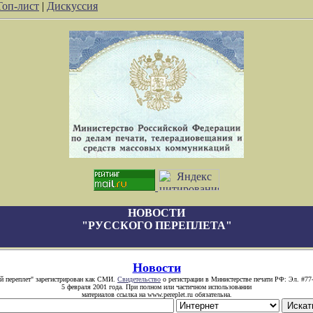
Топ-лист
|
Дискуссия
НОВОСТИ
"РУССКОГО ПЕРЕПЛЕТА"
Новости
й переплет" зарегистрирован как СМИ.
Свидетельство
о регистрации в Министерстве печати РФ: Эл. #77
5 февраля 2001 года. При полном или частичном использовании
материалов ссылка на www.pereplet.ru обязательна.