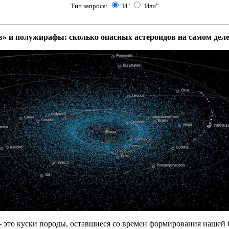
Тип запроса:
"И"
"Или"
» и полужирафы: сколько опасных астероидов на самом дел
- это куски породы, оставшиеся со времен формирования нашей