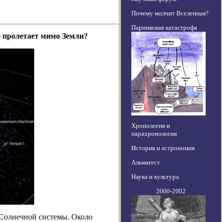
Почему молчит Вселенная?
Парниковая катастрофа
е пролетает мимо Земли?
Хронология и
парахронология
История и астрономия
Альмагест
Наука и культура
2000-2002
 Солнечной системы. Около