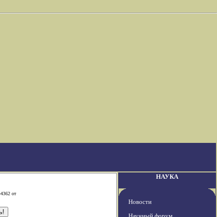
НАУКА
-4362 от
Новости
Научный форум