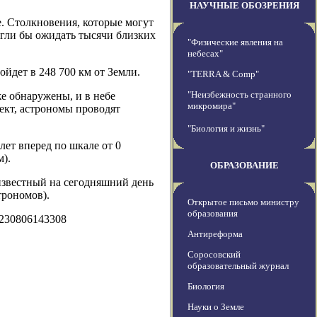
НАУЧНЫЕ ОБОЗРЕНИЯ
е. Столкновения, которые могут
огли бы ожидать тысячи близких
"Физические явления на
небесах"
ойдет в 248 700 км от Земли.
"TERRA & Comp"
"Неизбежность странного
е обнаружены, и в небе
микромира"
ект, астрономы проводят
"Биология и жизнь"
ет вперед по шкале от 0
м).
ОБРАЗОВАНИЕ
известный на сегодняшний день
трономов).
Открытое письмо министру
образования
0230806143308
Антиреформа
Соросовский
образовательный журнал
Биология
Науки о Земле