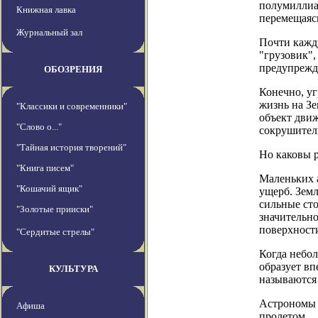
полумиллиар
Книжная лавка
перемещаясь
Журнальный зал
Почти кажд
"грузовик",
предупрежд
ОБОЗРЕНИЯ
Конечно, уг
жизнь на Зе
"Классики и современники"
объект движ
"Слово о..."
сокрушител
"Тайная история творений"
Но каковы р
"Книга писем"
Маленьких 
"Кошачий ящик"
ущерб. Земл
сильные ст
"Золотые прииски"
значительно
поверхност
"Сердитые стрелы"
Когда небол
образует в
КУЛЬТУРА
называются 
Астрономы 
Афиша
пролетом.