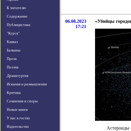
К читателю
Содержание
06.08.2023
«Убийцы городов
Публицистика
17:21
"Курск"
Кавказ
Балканы
Проза
Поэзия
Драматургия
Искания и размышления
Критика
Сомнения и споры
Новые книги
У нас в гостях
Издательство
Астероиды 