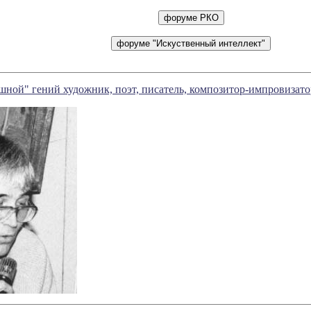
шной" гений художник, поэт, писатель, композитор-импровизато