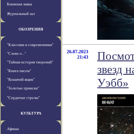
Книжная лавка
Журнальный зал
ОБОЗРЕНИЯ
"Классики и современники"
26.07.2023
Посмот
"Слово о..."
21:43
"Тайная история творений"
звезд 
"Книга писем"
Уэбб»
"Кошачий ящик"
"Золотые прииски"
"Сердитые стрелы"
КУЛЬТУРА
Афиша