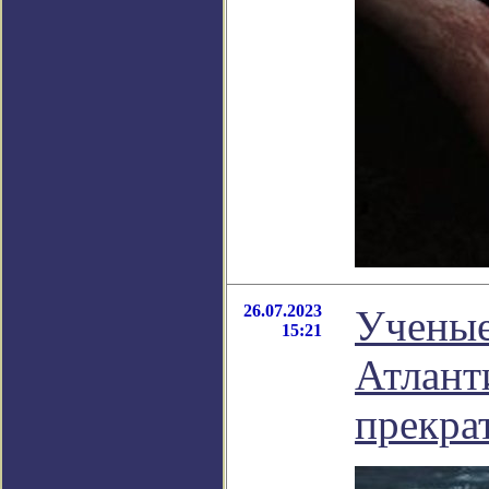
26.07.2023
Ученые
15:21
Атлант
прекра