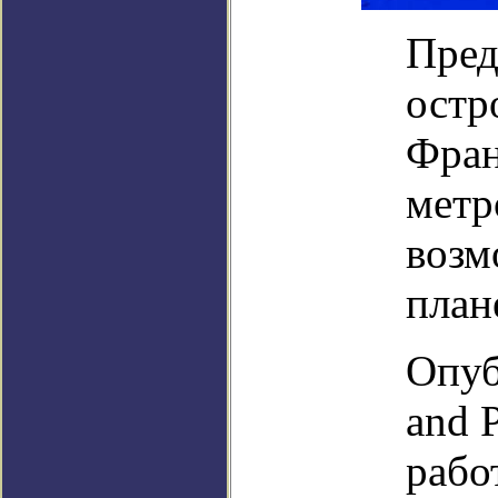
Пред
остр
Фран
метр
возм
план
Опуб
and P
рабо