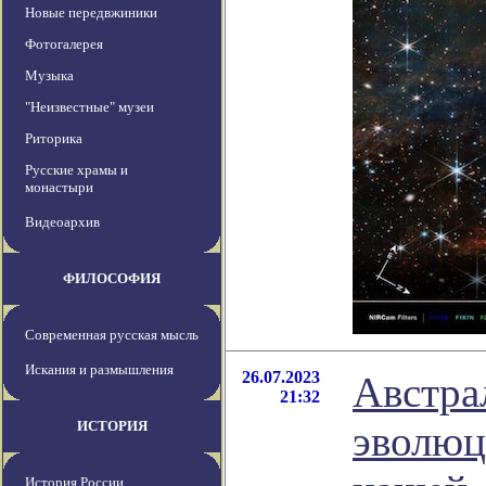
Новые передвжиники
Фотогалерея
Музыка
"Неизвестные" музеи
Риторика
Русские храмы и
монастыри
Видеоархив
ФИЛОСОФИЯ
Современная русская мысль
Искания и размышления
26.07.2023
Австра
21:32
ИСТОРИЯ
эволюц
История России