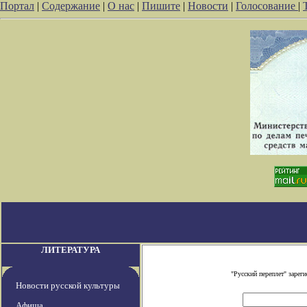
Портал
|
Содержание
|
О нас
|
Пишите
|
Новости
|
Голосование
|
ЛИТЕРАТУРА
"Русский переплет" заре
Новости русской культуры
Афиша