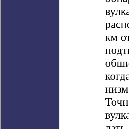
вулк
расп
км о
подт
обши
когд
низм
Точн
вулк
дать