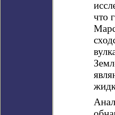
иссл
что 
Марс
сход
вулк
Земл
явля
жидк
Анал
обна