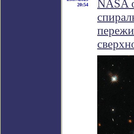
NASA о
20:54
спирал
пережи
сверхн