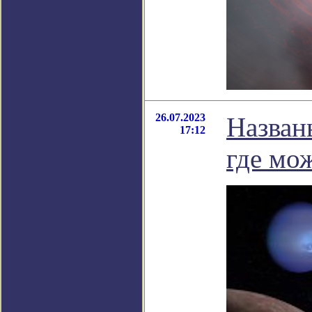
26.07.2023
Назван
17:12
где мо