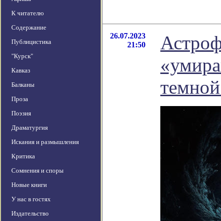
К читателю
Содержание
26.07.2023
Астроф
Публицистика
21:50
"Курск"
«умира
Кавказ
темной
Балканы
Проза
Поэзия
Драматургия
Искания и размышления
Критика
Сомнения и споры
Новые книги
У нас в гостях
Издательство