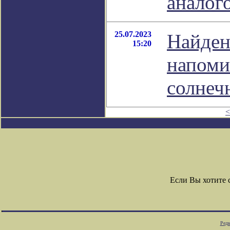
аналог
25.07.2023
Найден
15:20
напоми
солнеч
<
Если Вы хотите
Редк