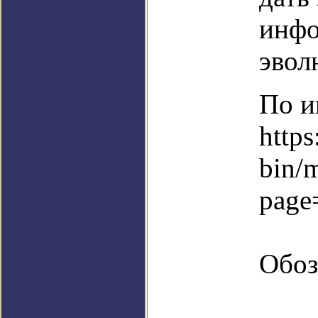
инфо
эвол
По и
https
bin/
page
Обоз