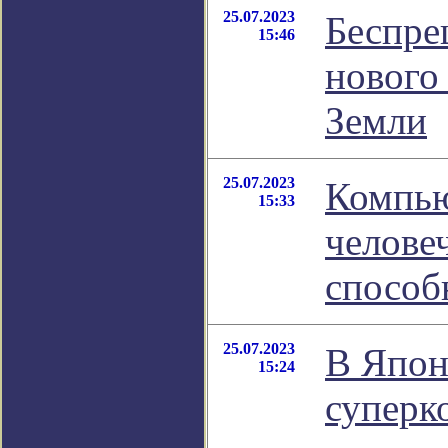
25.07.2023
Беспре
15:46
нового
Земли
25.07.2023
Компью
15:33
челове
способ
25.07.2023
В Япон
15:24
суперк