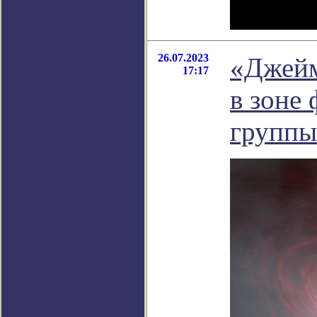
26.07.2023
«Джейм
17:17
в зоне
группы