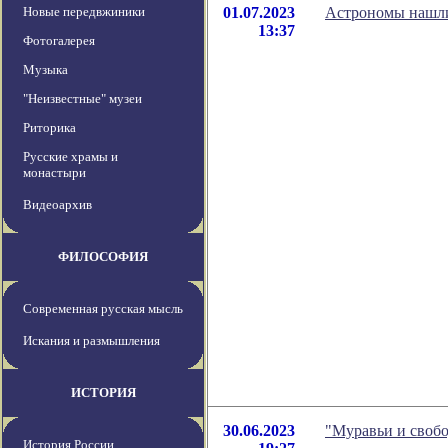
Новые передвжиники
01.07.2023
Астрономы нашли
13:37
Фотогалерея
Музыка
"Неизвестные" музеи
Риторика
Русские храмы и
монастыри
Видеоархив
ФИЛОСОФИЯ
Современная русская мысль
Искания и размышления
ИСТОРИЯ
30.06.2023
"Муравьи и свобо
История России