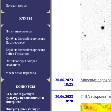
Детский форум
КЛУБЫ
Пятничные вечера
Клуб любителей творчества
Достоевского
Клуб любителей творчества
Гайто Газданова
Энциклопедия Андрея
Платонова
Мастерская перевода
30.06.2023
Мировые водохран
18:25
КОНКУРСЫ
За вклад в русскую
30.06.2023
США накрыло "т
культуру публикациями в
18:20
Интернете
Литературный конкурс