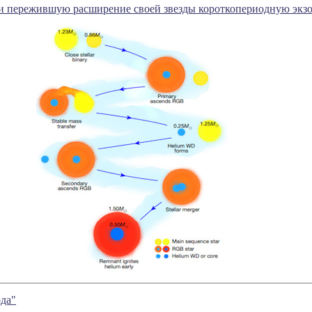
 пережившую расширение своей звезды короткопериодную экз
да"