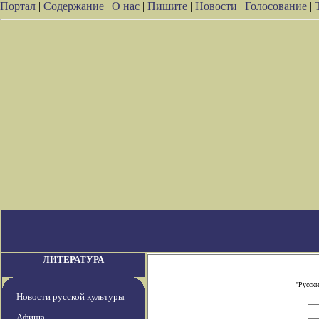
Портал
|
Содержание
|
О нас
|
Пишите
|
Новости
|
Голосование
|
ЛИТЕРАТУРА
"Русски
Новости русской культуры
Афиша