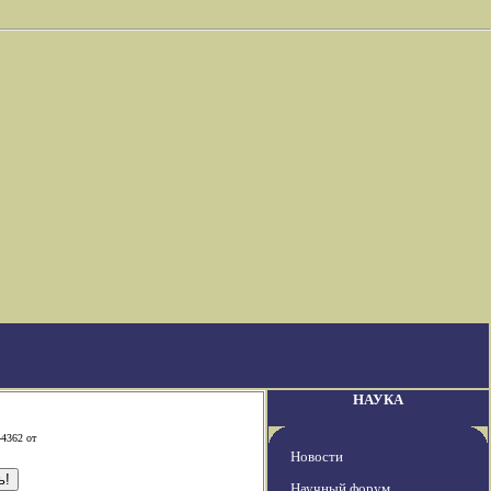
НАУКА
-4362 от
Новости
Научный форум