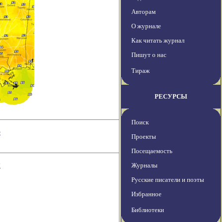
Авторам
О журнале
Как читать журнал
Пишут о нас
Тираж
РЕСУРСЫ
Поиск
р
Проекты
Посещаемость
ы
Журналы
Русские писатели и поэты
Избранное
Библиотеки