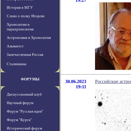
19:27
История в МГУ
Слово о полку Игореве
Хронология и
парахронология
Астрономия и Хронология
Альмагест
Запечатленная Россия
Сталиниана
ФОРУМЫ
30.06.2023
Российские астр
19:11
Дискуссионный клуб
Научный форум
Форум "Русская идея"
Форум "Курск"
Исторический форум