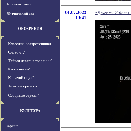
Книжная лавка
01.07.2023
«Джеймс Уэбб» п
Журнальный зал
13:41
ОБОЗРЕНИЯ
"Классики и современники"
"Слово о..."
"Тайная история творений"
"Книга писем"
"Кошачий ящик"
"Золотые прииски"
"Сердитые стрелы"
КУЛЬТУРА
Афиша