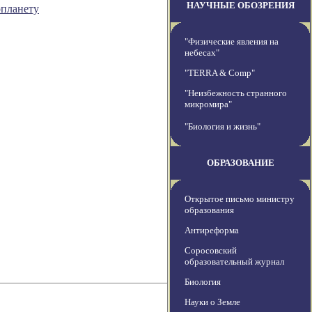
НАУЧНЫЕ ОБОЗРЕНИЯ
опланету
"Физические явления на
небесах"
"TERRA & Comp"
"Неизбежность странного
микромира"
"Биология и жизнь"
ОБРАЗОВАНИЕ
Открытое письмо министру
образования
Антиреформа
Соросовский
образовательный журнал
Биология
Науки о Земле