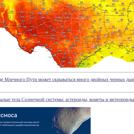
оде Млечного Пути может скрываться много двойных черных ды
алые тела Солнечной системы: астероиды, кометы и метеороид