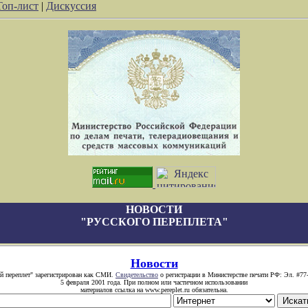
Топ-лист
|
Дискуссия
НОВОСТИ
"РУССКОГО ПЕРЕПЛЕТА"
Новости
й переплет" зарегистрирован как СМИ.
Свидетельство
о регистрации в Министерстве печати РФ: Эл. #77
5 февраля 2001 года. При полном или частичном использовании
материалов ссылка на www.pereplet.ru обязательна.