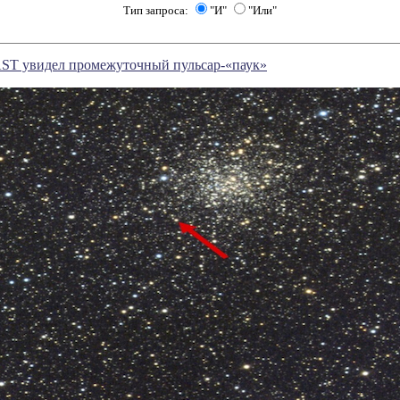
Тип запроса:
"И"
"Или"
AST увидел промежуточный пульсар-«паук»