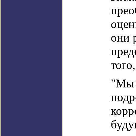
прео
оцен
они 
пред
того
"Мы 
подр
корр
буду