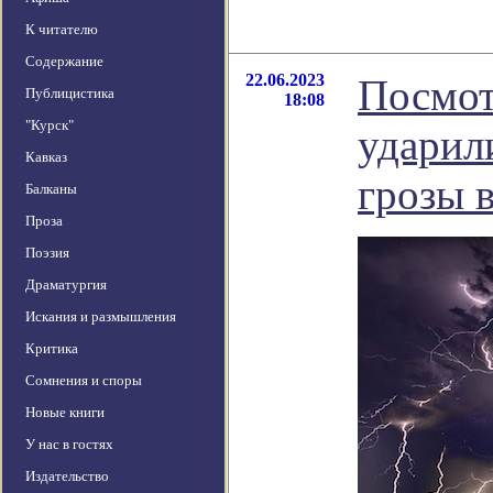
К читателю
Содержание
22.06.2023
Посмот
Публицистика
18:08
"Курск"
ударили
Кавказ
грозы 
Балканы
Проза
Поэзия
Драматургия
Искания и размышления
Критика
Сомнения и споры
Новые книги
У нас в гостях
Издательство