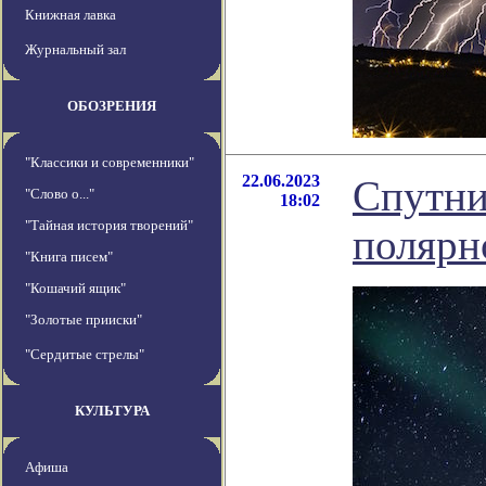
Книжная лавка
Журнальный зал
ОБОЗРЕНИЯ
"Классики и современники"
22.06.2023
Спутни
"Слово о..."
18:02
"Тайная история творений"
полярн
"Книга писем"
"Кошачий ящик"
"Золотые прииски"
"Сердитые стрелы"
КУЛЬТУРА
Афиша