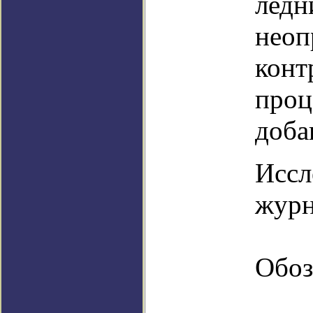
ледн
неоп
конт
проц
доба
Иссл
журн
Обоз