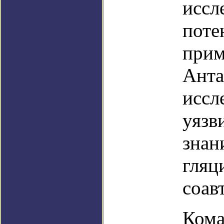
иссл
поте
прим
Анта
иссл
уязв
знан
гляц
соав
Кома