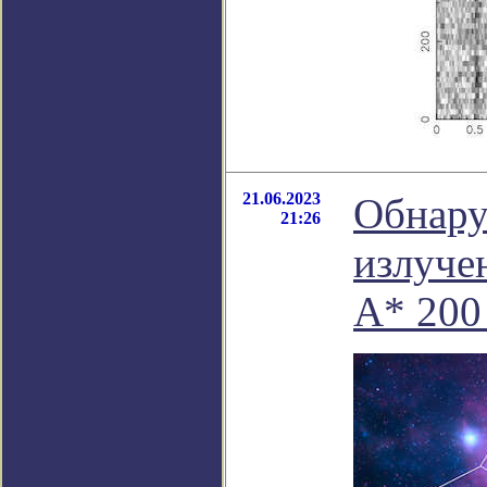
21.06.2023
Обнару
21:26
излуче
A* 200 