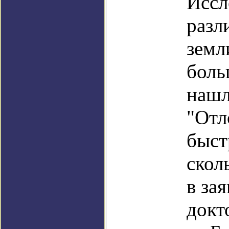
Иссл
разл
земл
боль
нашл
"Отл
быст
скол
в за
докт