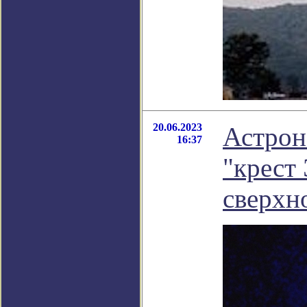
20.06.2023
Астрон
16:37
"крест
сверхн