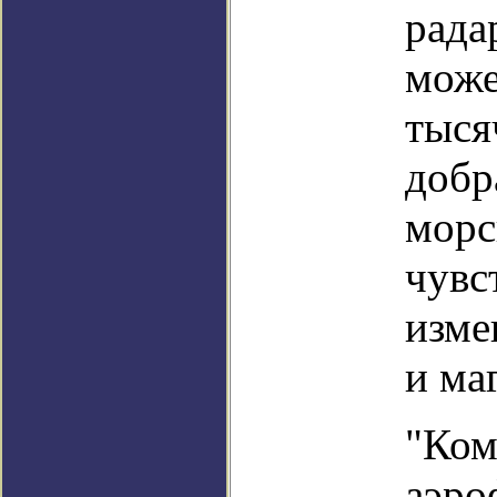
рада
може
тыся
добр
морс
чувс
изме
и ма
"Ком
аэро