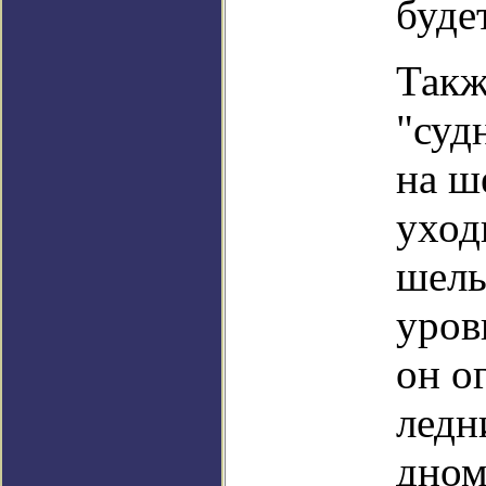
буде
Такж
"суд
на ш
уход
шель
уров
он о
ледн
дном