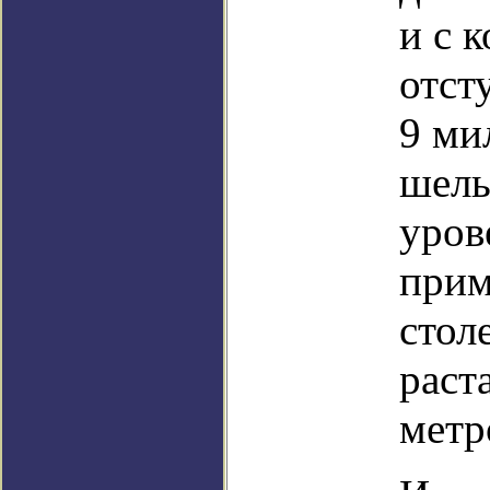
и с 
отст
9 ми
шель
уров
прим
стол
раст
метр