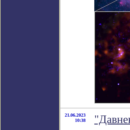
21.06.2023
"Давне
10:38