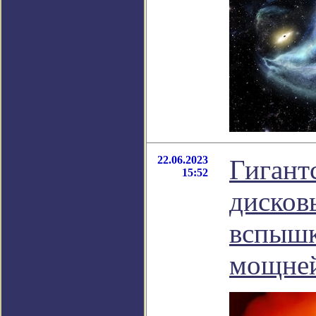
22.06.2023
Гигант
15:52
дисков
вспышк
мощней