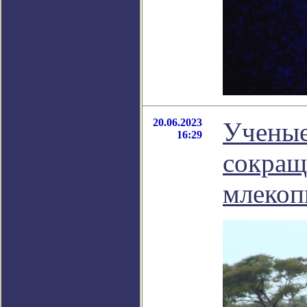
20.06.2023
Учены
16:29
сокращ
млекоп