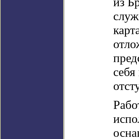
из Б
служ
карт
отло
пред
себя
отст
Рабо
испо
осна