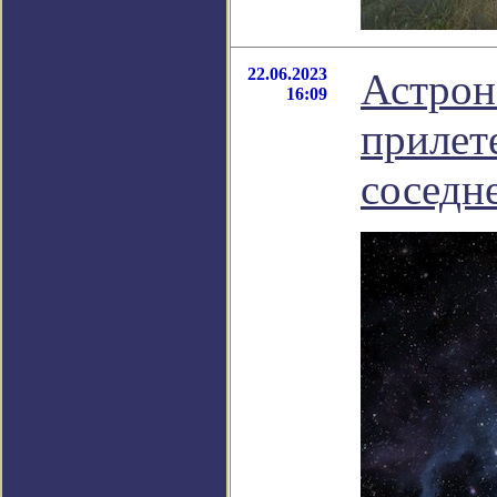
22.06.2023
Астрон
16:09
прилет
соседн