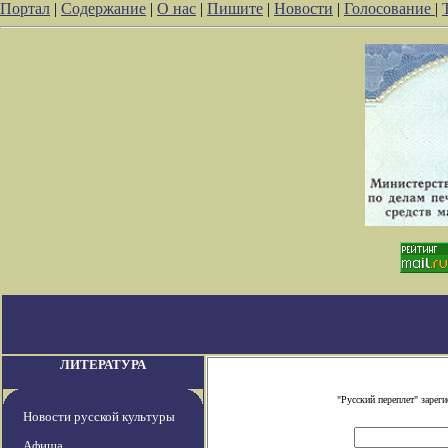
Портал
|
Содержание
|
О нас
|
Пишите
|
Новости
|
Голосование
|
ЛИТЕРАТУРА
"Русский переплет" заре
Новости русской культуры
Афиша