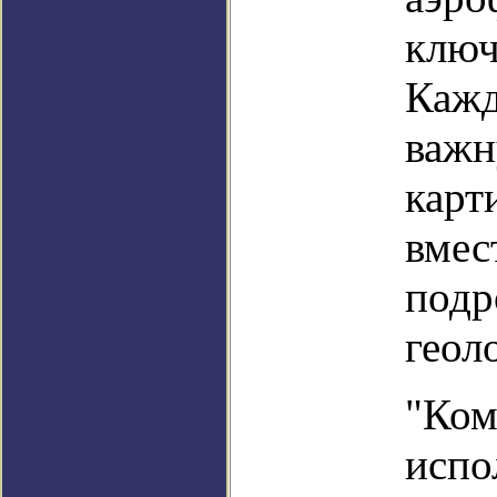
ключ
Кажд
важн
карт
вмес
подр
геол
"Ком
испо