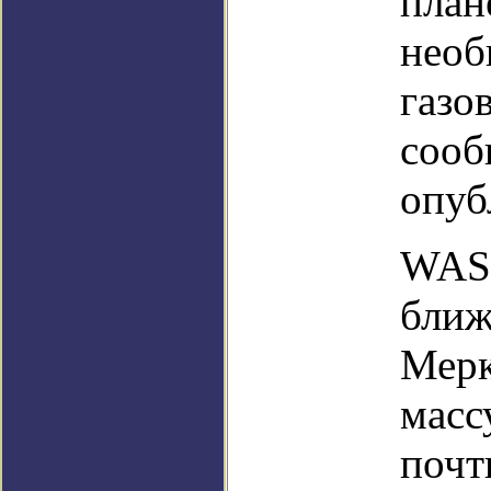
план
необ
газо
сооб
опуб
WASP
ближ
Мерк
масс
почт