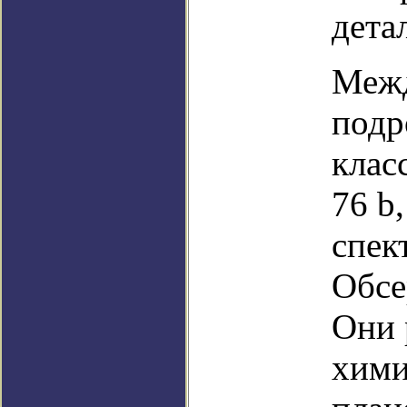
дета
Межд
подр
клас
76 b
спек
Обсе
Они 
хими