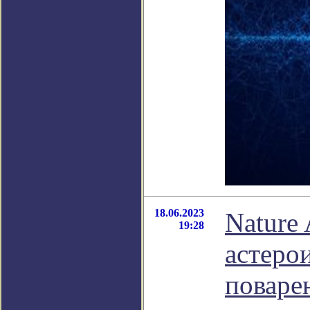
18.06.2023
Nature
19:28
астеро
поваре