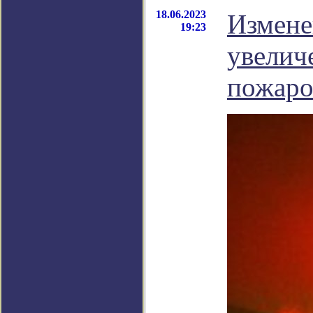
18.06.2023
Измене
19:23
увелич
пожаро