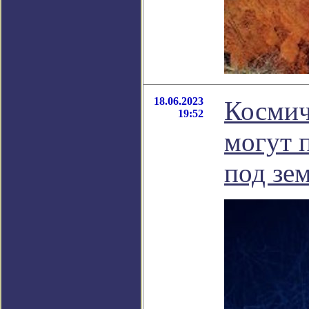
18.06.2023
Космич
19:52
могут 
под зе