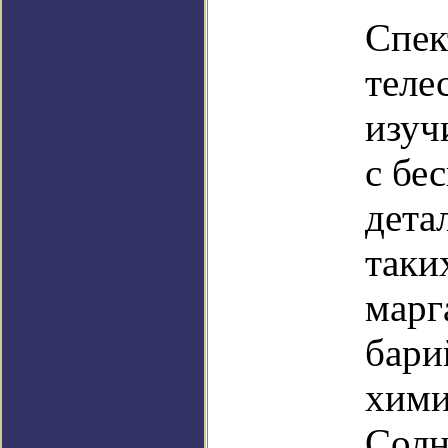
Спе
теле
изуч
с бе
дета
таки
марг
бари
хими
Солн