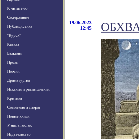
К читателю
Содержание
19.06.2023
ОБХВ
Публицистика
12:45
"Курск"
Кавказ
Балканы
Проза
Поэзия
Драматургия
Искания и размышления
Критика
Сомнения и споры
Новые книги
У нас в гостях
Издательство