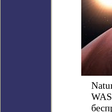
Natu
WASP
бесп