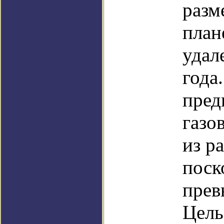
разм
план
удал
года
пред
газо
из р
поск
прев
Цель