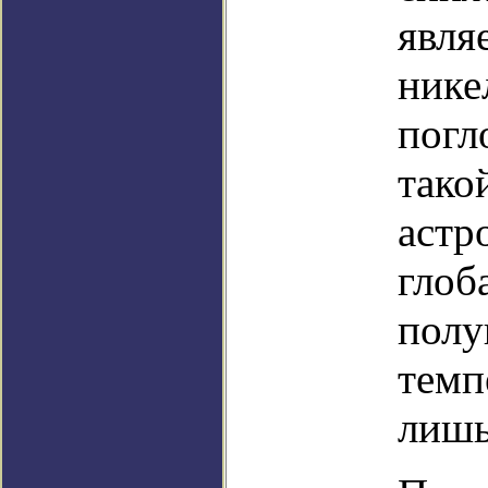
явля
нике
погл
тако
астр
глоб
полу
темп
лишь