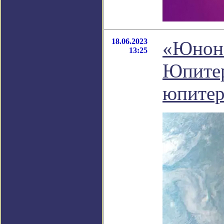
18.06.2023
«Юнона
13:25
Юпитер
юпитер