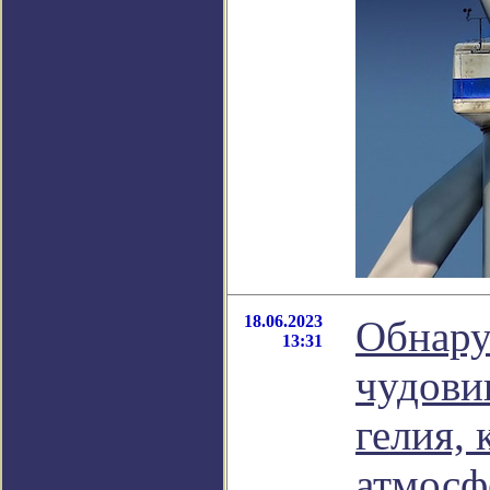
18.06.2023
Обнару
13:31
чудови
гелия, 
атмосф