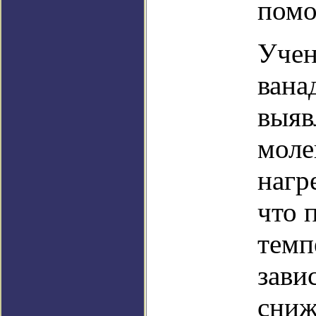
помо
Учен
вана
выяв
моле
нагр
что 
темп
зави
сниж