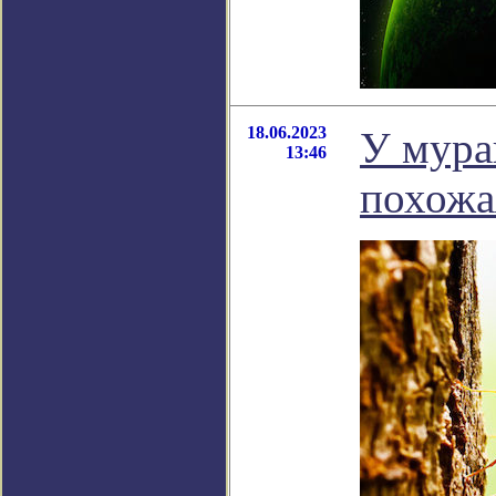
18.06.2023
У мурав
13:46
похожа