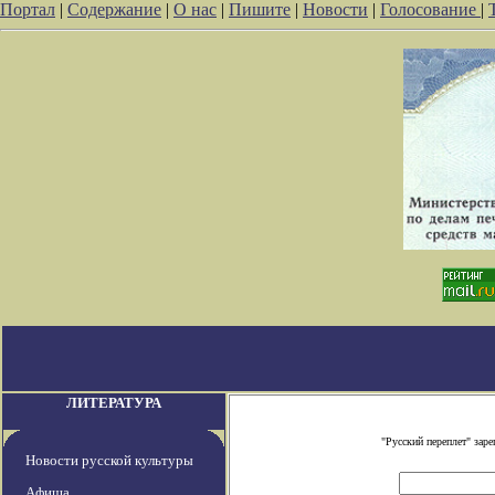
Портал
|
Содержание
|
О нас
|
Пишите
|
Новости
|
Голосование
|
ЛИТЕРАТУРА
"Русский переплет" зар
Новости русской культуры
Афиша