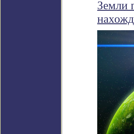
Земли 
нахожд