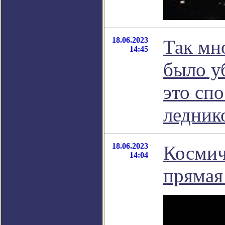
18.06.2023
Так мн
14:45
было у
это сп
ледник
18.06.2023
Космич
14:04
прямая