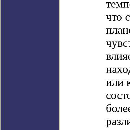
темп
что 
план
чувс
влия
нахо
или 
сост
боле
разл