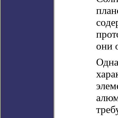
план
соде
прот
они 
Одна
хара
элем
алюм
треб