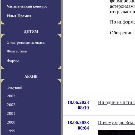
формировани
астероидами
Читательский конкурс
открывает 
Илья-Премия
По информац
ДЕТЯМ
Обозрение 
Электронные пампасы
Фантастика
Форум
АРХИВ
Текущий
2003
18.06.2023
Ни один из пяти 
2002
08:19
2001
2000
18.06.2023
Почему ядро Земл
00:04
1999