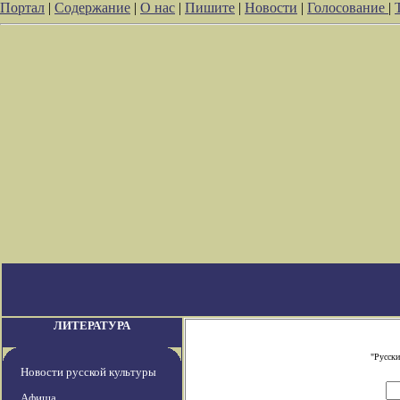
Портал
|
Содержание
|
О нас
|
Пишите
|
Новости
|
Голосование
|
ЛИТЕРАТУРА
"Русски
Новости русской культуры
Афиша