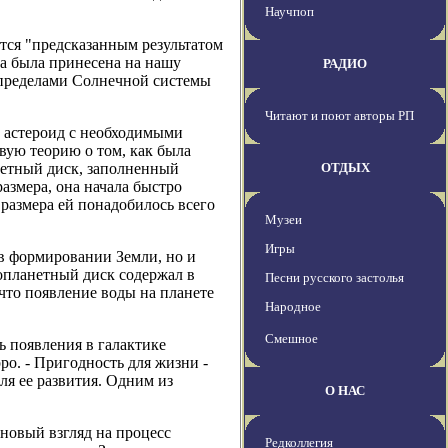
Научпоп
ется "предсказанным результатом
да была принесена на нашу
РАДИО
а пределами Солнечной системы
Читают и поют авторы РП
е астероид с необходимыми
вую теорию о том, как была
нетный диск, заполненный
ОТДЫХ
азмера, она начала быстро
 размера ей понадобилось всего
Музеи
Игры
в формировании Земли, но и
топланетный диск содержал в
Песни русского застолья
 что появление воды на планете
Народное
Смешное
 появления в галактике
ро. - Пригодность для жизни -
ля ее развития. Одним из
О НАС
новый взгляд на процесс
Редколлегия