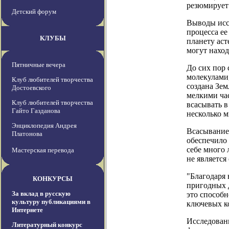
резюмирует 
Детский форум
Выводы иссл
процесса ее
КЛУБЫ
планету аст
могут нахо
Пятничные вечера
До сих пор 
молекулами,
Клуб любителей творчества
создана Зем
Достоевского
мелкими час
Клуб любителей творчества
всасывать в
Гайто Газданова
несколько м
Энциклопедия Андрея
Всасывание
Платонова
обеспечило 
себе много 
Мастерская перевода
не являетс
"Благодаря
КОНКУРСЫ
пригодных д
За вклад в русскую
это способн
культуру публикациями в
ключевых ко
Интернете
Исследовани
Литературный конкурс