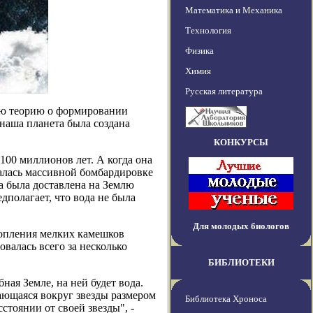
Математика и Механика
Технология
Физика
Химия
Русская литература
ую теорию о формировании
 наша планета была создана
КОНКУРСЫ
100 миллионов лет. А когда она
галась массивной бомбардировке
а была доставлена на Землю
дполагает, что вода не была
Для молодых биологов
акопления мелких камешков
валась всего за несколько
БИБЛИОТЕКИ
ная Земле, на ней будет вода.
щающаяся вокруг звезды размером
Библиотека Хроноса
стоянии от своей звезды", -