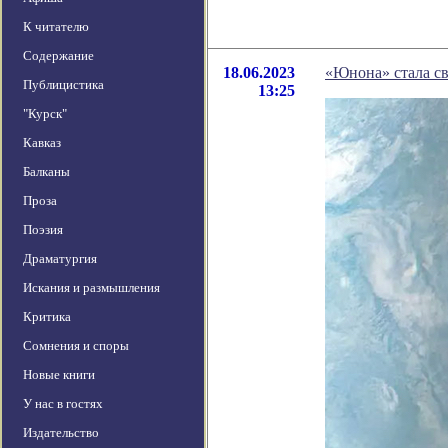
К читателю
Содержание
18.06.2023
«Юнона» стала с
Публицистика
13:25
"Курск"
Кавказ
Балканы
Проза
Поэзия
Драматургия
Искания и размышления
Критика
Сомнения и споры
Новые книги
У нас в гостях
Издательство