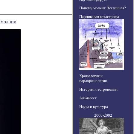
Почему молчит Вселенная?
Парниковая катастрофа
й молнии
Хронология и
парахронология
История и астрономия
Альмагест
Наука и культура
2000-2002