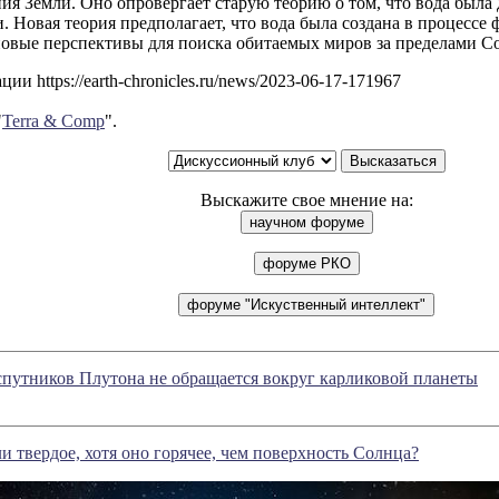
я Земли. Оно опровергает старую теорию о том, что вода была
. Новая теория предполагает, что вода была создана в процессе
новые перспективы для поиска обитаемых миров за пределами С
ии https://earth-chronicles.ru/news/2023-06-17-171967
"
Terra & Comp
".
Выскажите свое мнение на:
спутников Плутона не обращается вокруг карликовой планеты
и твердое, хотя оно горячее, чем поверхность Солнца?