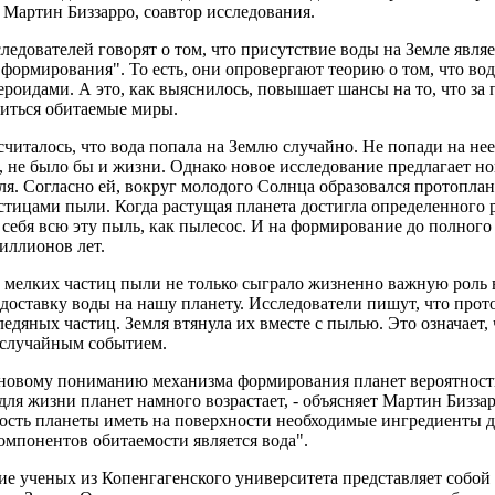
Мартин Биззарро, соавтор исследования.
едователей говорят о том, что присутствие воды на Земле явля
 формирования". То есть, они опровергают теорию о том, что во
ероидами. А это, как выяснилось, повышает шансы на то, что з
диться обитаемые миры.
считалось, что вода попала на Землю случайно. Не попади на не
 не было бы и жизни. Однако новое исследование предлагает но
ля. Согласно ей, вокруг молодого Солнца образовался протопла
тицами пыли. Когда растущая планета достигла определенного р
 себя всю эту пыль, как пылесос. И на формирование до полного
иллионов лет.
 мелких частиц пыли не только сыграло жизненно важную роль 
доставку воды на нашу планету. Исследователи пишут, что про
ледяных частиц. Земля втянула их вместе с пылью. Это означает,
я случайным событием.
 новому пониманию механизма формирования планет вероятность
ля жизни планет намного возрастает, - объясняет Мартин Биззар
ость планеты иметь на поверхности необходимые ингредиенты д
мпонентов обитаемости является вода".
е ученых из Копенгагенского университета представляет собой 