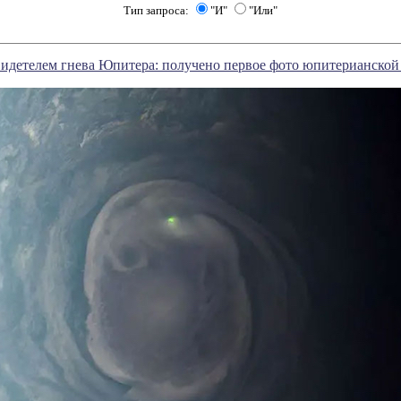
Тип запроса:
"И"
"Или"
видетелем гнева Юпитера: получено первое фото юпитерианско