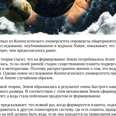
еных из Копенгагенского университета опровергла общепринят
сследование, опубликованное в журнале Nature, показывает, что
трее, чем предполагалось ранее.
теория гласит, что на формирование Земли потребовалось более 
ась, то на своей ранней стадии существования планета подвер
 и метеоритами. Поэтому распространено мнение о том, что вод
. Однако новое исследование Копенгагенского университета пре
 на Землю случайным образом.
вой теории, Земля образовалась в результате очень быстрого н
ого размера. В соответствии с этим механизмом Земля сформиро
ет, а вода стала побочным продуктом ее формирования.
 предсказывает, что всякий раз, когда формируется планета, подоб
равитесь в другую планетарную систему, где есть планета, вра
о на ней должна быть вода, если она находится на правильном рас