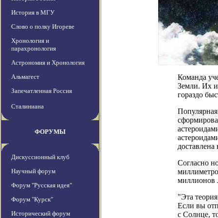
История в МГУ
Слово о полку Игореве
Хронология и
парахронология
Астрономия и Хронология
Альмагест
Команда уч
Земли. Их и
Запечатленная Россия
гораздо быс
Сталиниана
Популярная 
сформировал
астероидами
ФОРУМЫ
астероидами
доставлена
Дискуссионный клуб
Согласно но
Научный форум
миллиметров
миллионов л
Форум "Русская идея"
"Эта теория
Форум "Курск"
Если вы отп
Исторический форум
с Солнце, т