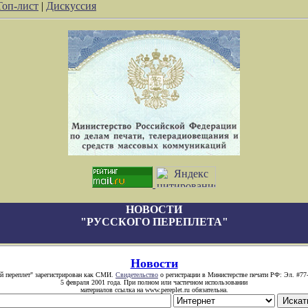
Топ-лист
|
Дискуссия
НОВОСТИ
"РУССКОГО ПЕРЕПЛЕТА"
Новости
й переплет" зарегистрирован как СМИ.
Свидетельство
о регистрации в Министерстве печати РФ: Эл. #77
5 февраля 2001 года. При полном или частичном использовании
материалов ссылка на www.pereplet.ru обязательна.