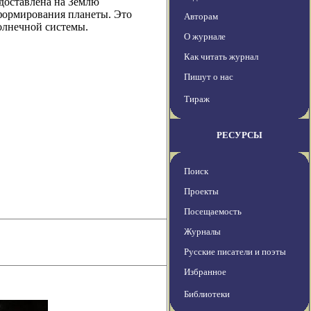
 доставлена на Землю
 формирования планеты. Это
Авторам
олнечной системы.
О журнале
Как читать журнал
Пишут о нас
Тираж
РЕСУРСЫ
Поиск
Проекты
Посещаемость
Журналы
Русские писатели и поэты
Избранное
Библиотеки