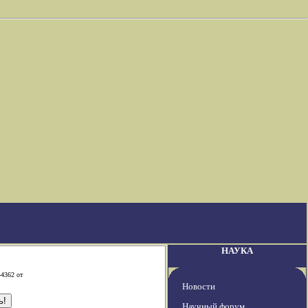
НАУКА
-4362 от
Новости
Научный форум