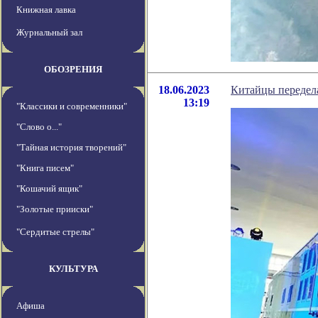
Книжная лавка
Журнальный зал
ОБОЗРЕНИЯ
18.06.2023
Китайцы передела
13:19
"Классики и современники"
"Слово о..."
"Тайная история творений"
"Книга писем"
"Кошачий ящик"
"Золотые прииски"
"Сердитые стрелы"
КУЛЬТУРА
Афиша