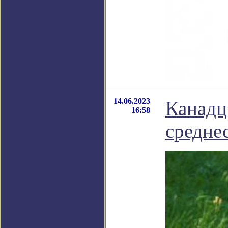
14.06.2023
Канадц
16:58
средне