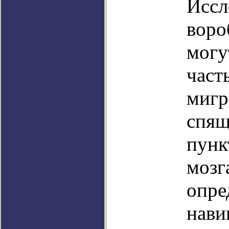
Иссл
воро
могу
част
мигр
спящ
пунк
мозг
опре
нави