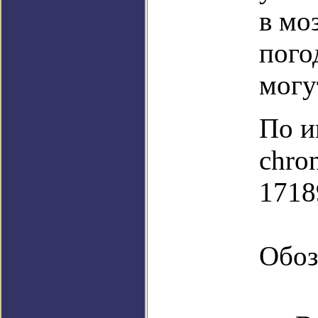
в мо
пого
могу
По и
chro
1718
Обоз