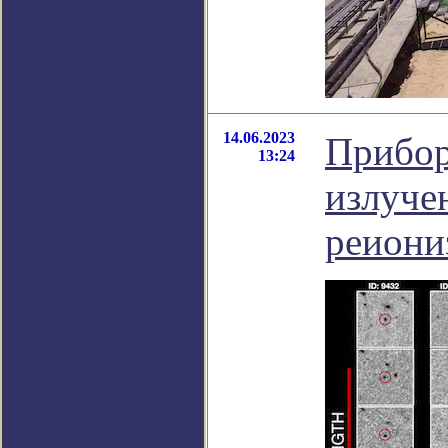
14.06.2023
Прибор
13:24
излуче
реиони