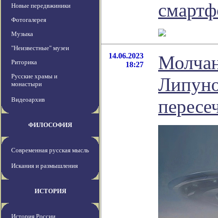
смартф
Новые передвжиники
Фотогалерея
Музыка
"Неизвестные" музеи
14.06.2023
Молчан
Риторика
18:27
Русские храмы и
Липуно
монастыри
Видеоархив
пересе
ФИЛОСОФИЯ
Современная русская мысль
Искания и размышления
ИСТОРИЯ
История России