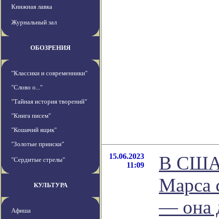
Книжная лавка
Журнальный зал
ОБОЗРЕНИЯ
"Классики и современники"
"Слово о..."
"Тайная история творений"
"Книга писем"
"Кошачий ящик"
"Золотые прииски"
15.06.2023
В США 
"Сердитые стрелы"
11:09
Марса 
КУЛЬТУРА
— она 
Афиша