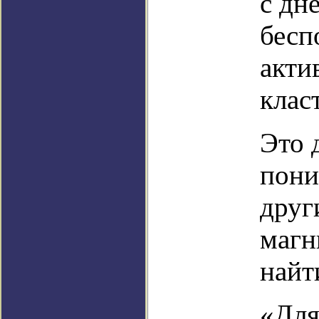
с дн
бесп
акти
клас
Это 
пони
друг
магн
найт
«Для