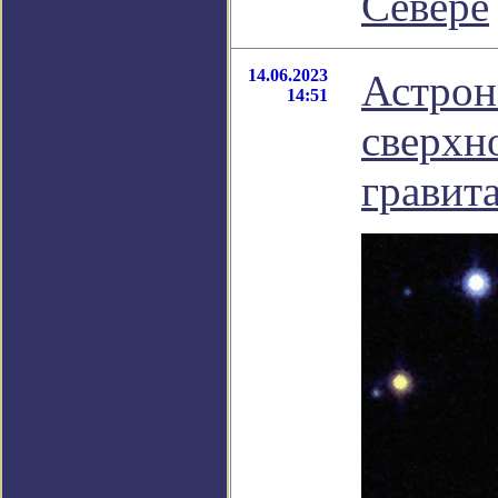
Севере
14.06.2023
Астрон
14:51
сверхн
гравит