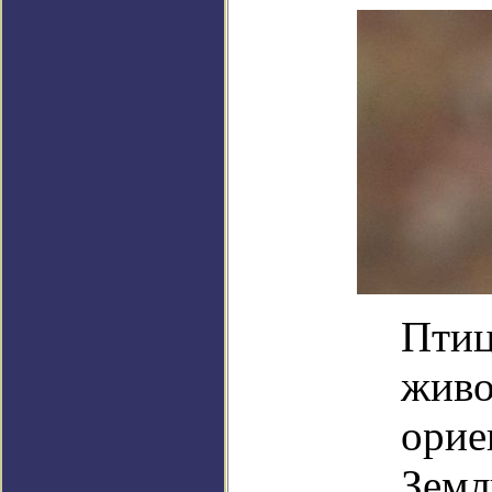
Птиц
живо
орие
Земл