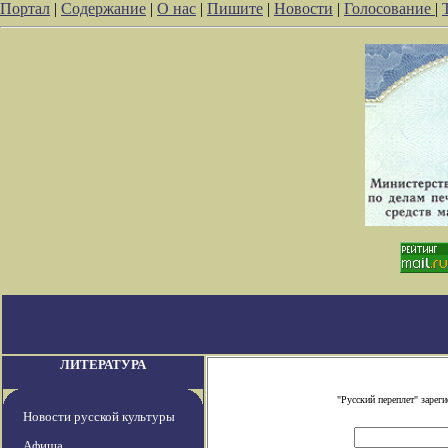
Портал
|
Содержание
|
О нас
|
Пишите
|
Новости
|
Голосование
|
ЛИТЕРАТУРА
"Русский переплет" заре
Новости русской культуры
Афиша