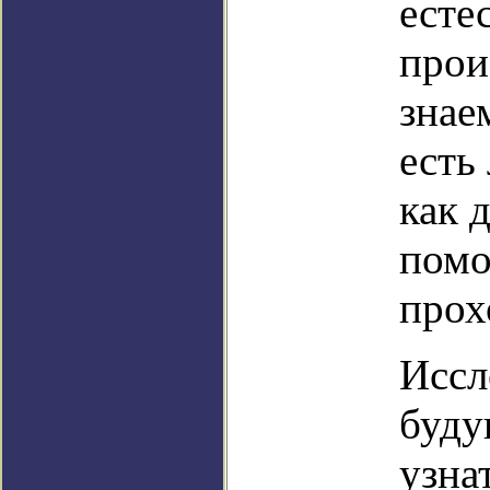
есте
прои
знае
есть
как 
помо
прох
Иссл
буду
узна