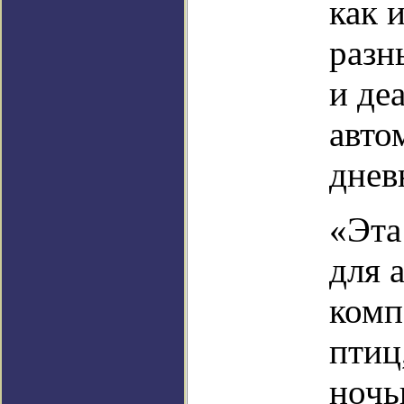
как 
разн
и де
авто
днев
«Эта
для 
комп
птиц
ночь