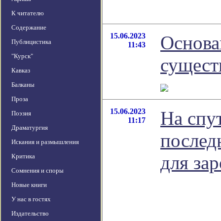
К читателю
Содержание
15.06.2023
Основа
Публицистика
11:43
"Курск"
сущест
Кавказ
Балканы
Проза
15.06.2023
На спу
Поэзия
11:17
Драматургия
послед
Искания и размышления
для за
Критика
Сомнения и споры
Новые книги
У нас в гостях
Издательство