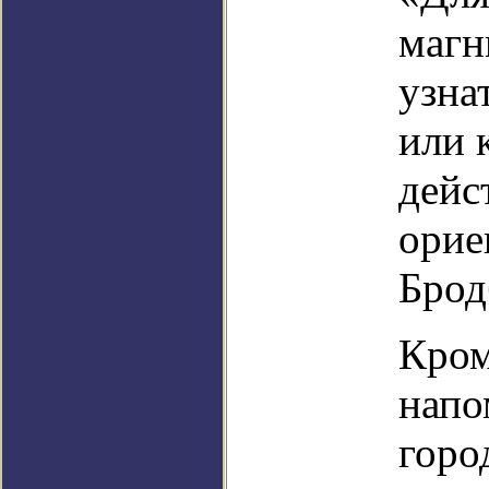
магн
узна
или 
дейс
орие
Брод
Кром
напо
горо