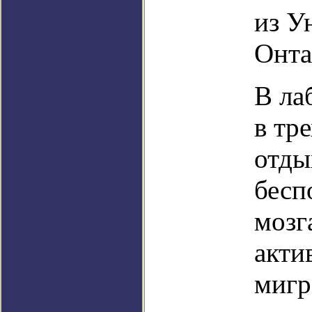
из У
Онта
В ла
в тр
отды
бесп
мозг
акти
мигр