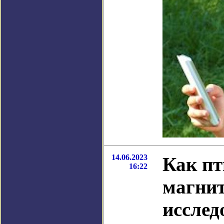
14.06.2023
Как пт
16:22
магнит
исслед