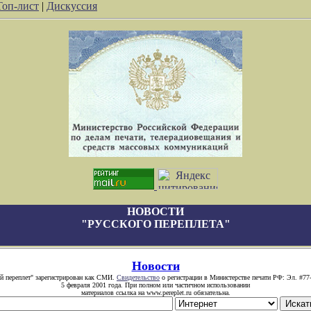
Топ-лист
|
Дискуссия
НОВОСТИ
"РУССКОГО ПЕРЕПЛЕТА"
Новости
й переплет" зарегистрирован как СМИ.
Свидетельство
о регистрации в Министерстве печати РФ: Эл. #77
5 февраля 2001 года. При полном или частичном использовании
материалов ссылка на www.pereplet.ru обязательна.