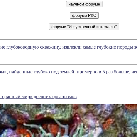
щие глубоководную скважину, извлекли самые глубокие породы 
», найденные глубоко под землей, примерно в 5 раз больше, че
терянный мир» древних организмов