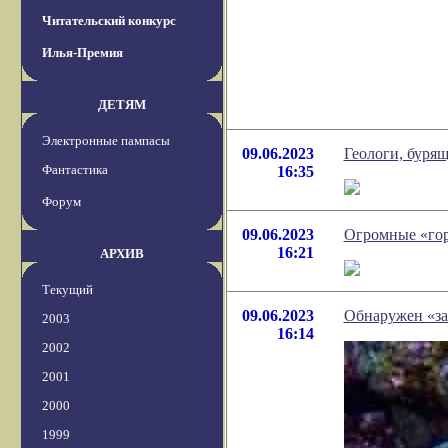
Читательский конкурс
Илья-Премия
ДЕТЯМ
Электронные пампасы
09.06.2023
Геологи, буря
Фантастика
16:35
Форум
09.06.2023
Огромные «горы
16:21
АРХИВ
Текущий
09.06.2023
Обнаружен «за
2003
16:14
2002
2001
2000
1999