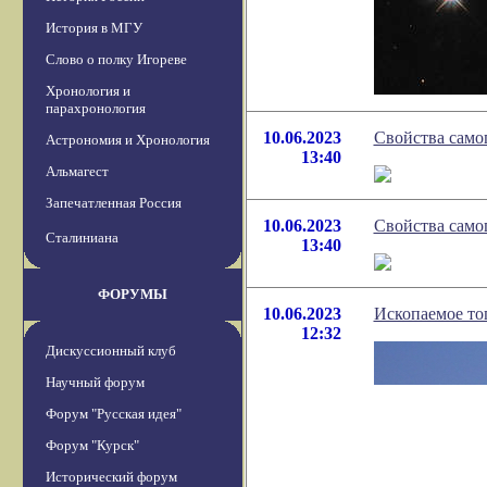
История в МГУ
Слово о полку Игореве
Хронология и
парахронология
10.06.2023
Свойства само
Астрономия и Хронология
13:40
Альмагест
Запечатленная Россия
10.06.2023
Свойства само
Сталиниана
13:40
ФОРУМЫ
10.06.2023
Ископаемое то
12:32
Дискуссионный клуб
Научный форум
Форум "Русская идея"
Форум "Курск"
Исторический форум