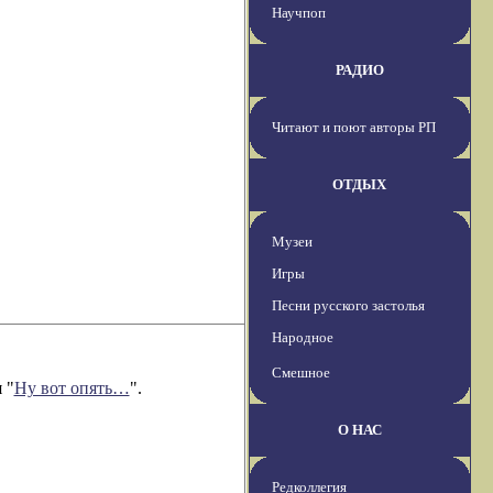
Научпоп
РАДИО
Читают и поют авторы РП
ОТДЫХ
Музеи
Игры
Песни русского застолья
Народное
Смешное
 "
Ну вот опять…
".
О НАС
Редколлегия