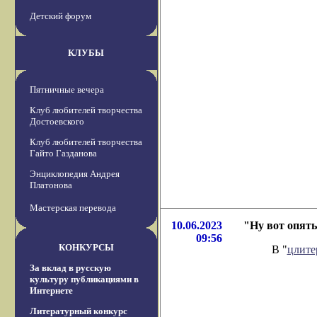
Детский форум
КЛУБЫ
Пятничные вечера
Клуб любителей творчества
Достоевского
Клуб любителей творчества
Гайто Газданова
Энциклопедия Андрея
Платонова
Мастерская перевода
10.06.2023
"Ну вот опят
09:56
КОНКУРСЫ
В "
цлите
За вклад в русскую
культуру публикациями в
Интернете
Литературный конкурс