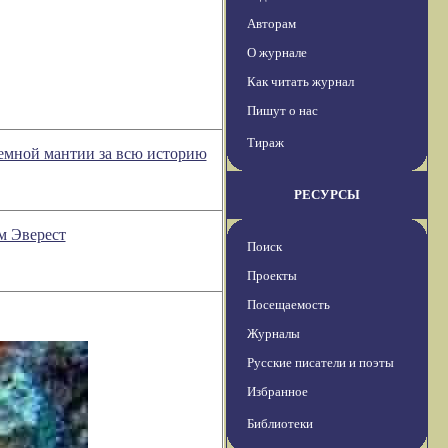
Авторам
О журнале
Как читать журнал
Пишут о нас
Тираж
земной мантии за всю историю
РЕСУРСЫ
м Эверест
Поиск
Проекты
Посещаемость
Журналы
Русские писатели и поэты
Избранное
Библиотеки