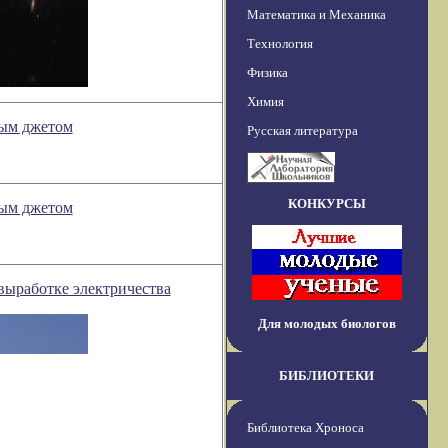
Математика и Механика
Технология
Физика
Химия
ным джетом
Русская литература
КОНКУРСЫ
ным джетом
выработке электричества
Для молодых биологов
БИБЛИОТЕКИ
Библиотека Хроноса