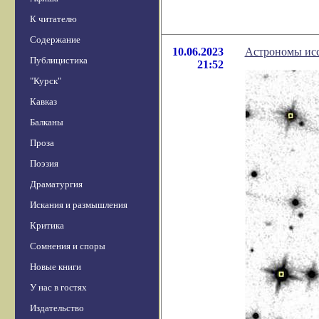
К читателю
Содержание
10.06.2023
Астрономы исс
Публицистика
21:52
"Курск"
Кавказ
Балканы
Проза
Поэзия
Драматургия
Искания и размышления
Критика
Сомнения и споры
Новые книги
У нас в гостях
Издательство