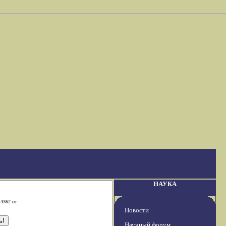
НАУКА
-4362 от
Новости
Научный форум