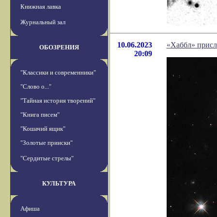
Книжная лавка
Журнальный зал
10.06.2023
«Хаббл» присл
ОБОЗРЕНИЯ
20:09
"Классики и современники"
"Слово о..."
"Тайная история творений"
"Книга писем"
"Кошачий ящик"
"Золотые прииски"
"Сердитые стрелы"
КУЛЬТУРА
Афиша