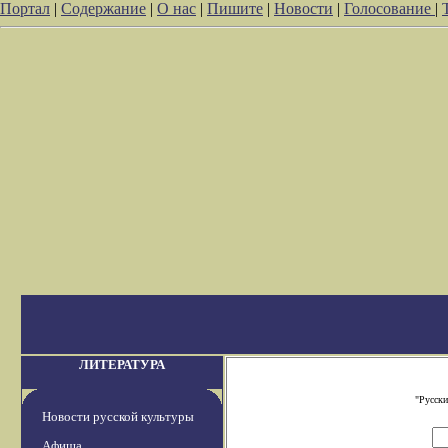
Портал
|
Содержание
|
О нас
|
Пишите
|
Новости
|
Голосование
|
ЛИТЕРАТУРА
"Русски
Новости русской культуры
Афиша