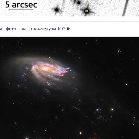
ал фото галактики-медузы JO206