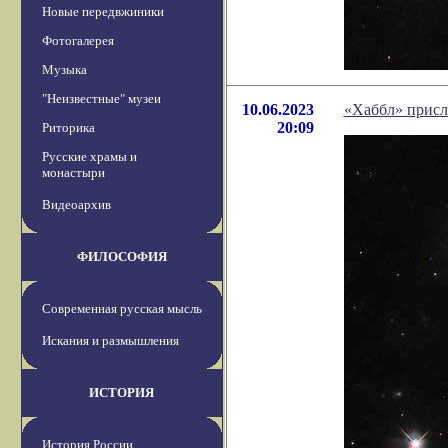
Новые передвжиники
Фотогалерея
Музыка
"Неизвестные" музеи
10.06.2023
«Хаббл» присл
20:09
Риторика
Русские храмы и
монастыри
Видеоархив
ФИЛОСОФИЯ
Современная русская мысль
Искания и размышления
ИСТОРИЯ
История России