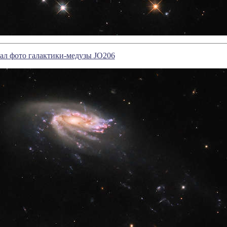
ал фото галактики-медузы JO206