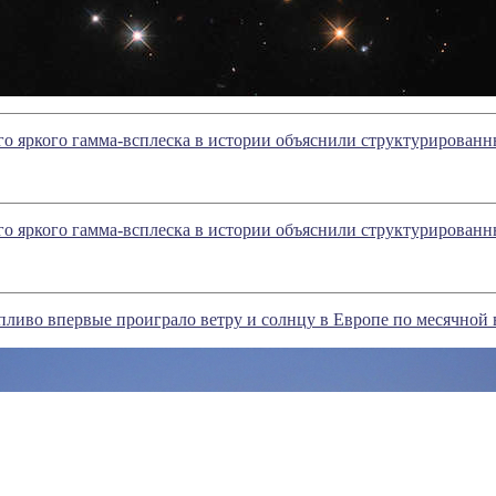
го яркого гамма-всплеска в истории объяснили структурирован
го яркого гамма-всплеска в истории объяснили структурирован
пливо впервые проиграло ветру и солнцу в Европе по месячной 