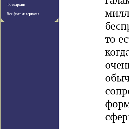
Фотоархив
милл
Все фотоматериалы
бесп
то е
когд
очен
обыч
сопр
форм
сфер