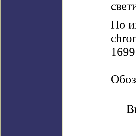
свет
По и
chro
1699
Обоз
В