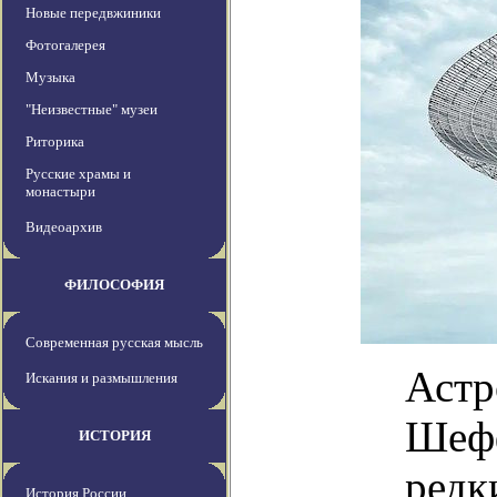
Новые передвжиники
Фотогалерея
Музыка
"Неизвестные" музеи
Риторика
Русские храмы и
монастыри
Видеоархив
ФИЛОСОФИЯ
Современная русская мысль
Астр
Искания и размышления
Шефф
ИСТОРИЯ
редк
История России