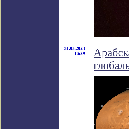
31.03.2023
Арабск
16:39
глобал