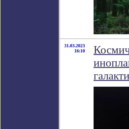
31.03.2023
Космич
16:10
инопла
галакт