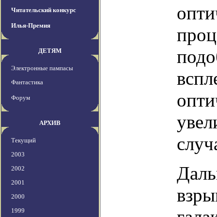
опти
Читательский конкурс
Илья-Премия
проц
подо
ДЕТЯМ
Электронные пампасы
вспл
Фантастика
опти
Форум
увел
АРХИВ
случ
Текущий
2003
Даль
2002
2001
взры
2000
гала
1999