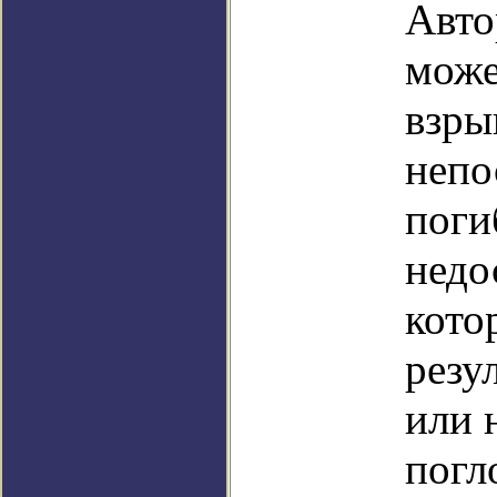
Авто
може
взры
непо
поги
недо
кото
резу
или 
погл