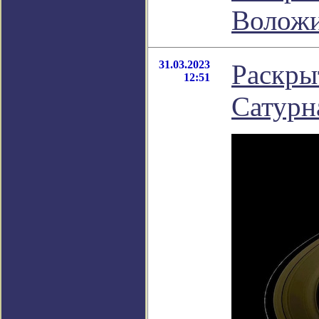
Волож
31.03.2023
Раскры
12:51
Сатурн