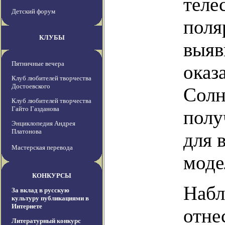
теле
Детский форум
поля
КЛУБЫ
выяв
Пятничные вечера
оказ
Клуб любителей творчества
Достоевского
Солн
Клуб любителей творчества
Гайто Газданова
полу
Энциклопедия Андрея
Платонова
для 
Мастерская перевода
моде
КОНКУРСЫ
Набл
За вклад в русскую
культуру публикациями в
Интернете
отне
Литературный конкурс