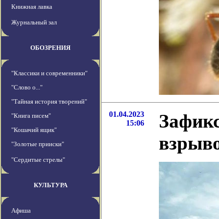
Книжная лавка
Журнальный зал
ОБОЗРЕНИЯ
"Классики и современники"
"Слово о..."
"Тайная история творений"
01.04.2023
Зафикс
"Книга писем"
15:06
"Кошачий ящик"
взрыво
"Золотые прииски"
"Сердитые стрелы"
КУЛЬТУРА
Афиша