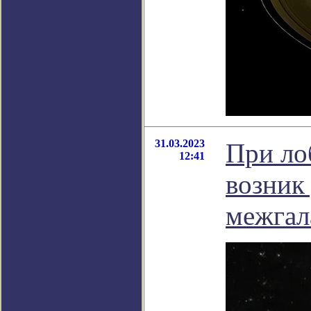
31.03.2023
При ло
12:41
возник
межгал