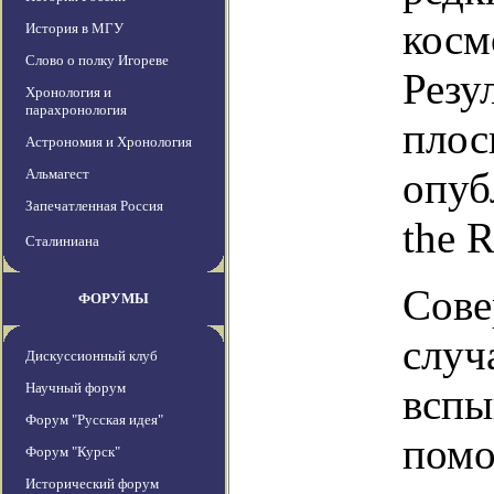
косм
История в МГУ
Слово о полку Игореве
Резу
Хронология и
парахронология
плос
Астрономия и Хронология
опуб
Альмагест
Запечатленная Россия
the R
Сталиниана
Сове
ФОРУМЫ
случ
Дискуссионный клуб
Научный форум
вспы
Форум "Русская идея"
помо
Форум "Курск"
Исторический форум