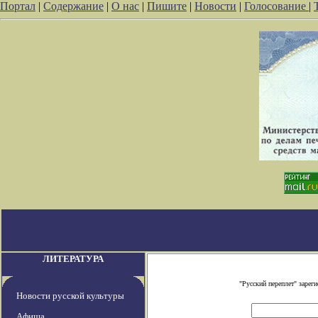
Портал
|
Содержание
|
О нас
|
Пишите
|
Новости
|
Голосование
|
ЛИТЕРАТУРА
"Русский переплет" заре
Новости русской культуры
Афиша