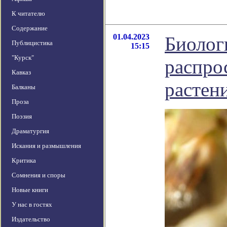
К читателю
Содержание
01.04.2023
Биолог
Публицистика
15:15
"Курск"
распро
Кавказ
растен
Балканы
Проза
Поэзия
Драматургия
Искания и размышления
Критика
Сомнения и споры
Новые книги
У нас в гостях
Издательство