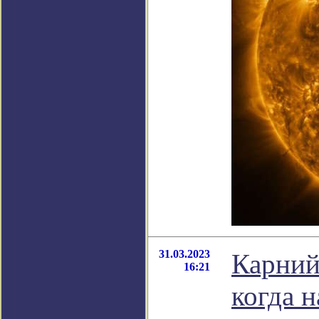
31.03.2023
Карний
16:21
когда 