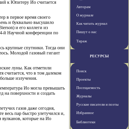
йший к Юпитеру Ио считается
Авторам
О журнале
ер в первое время своего
вень и буквально высушило
Как читать журнал
erson) и его коллеги из
Пишут о нас
54-й Научной конференции по
Тираж
ись крупные спутники. Тогда они
илось. Молодой газовый гигант
РЕСУРСЫ
нские луны. Как отметили
Поиск
 считается, что в том далеком
 больше излучения.
Проекты
 температура Ио могла превышать
Посещаемость
ед на поверхности и создать
Журналы
Русские писатели и поэты
етучих газов даже сегодня,
Избранное
е весь пар быстро улетучился и,
и вулканов, которые на Ио
Библиотеки