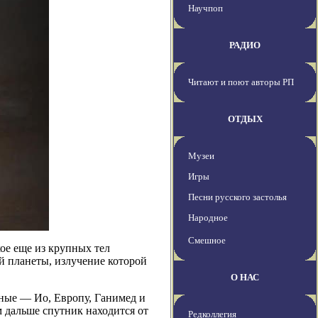
Научпоп
РАДИО
Читают и поют авторы РП
ОТДЫХ
Музеи
Игры
Песни русского застолья
Народное
Смешное
ое еще из крупных тел
й планеты, излучение которой
О НАС
ные — Ио, Европу, Ганимед и
м дальше спутник находится от
Редколлегия