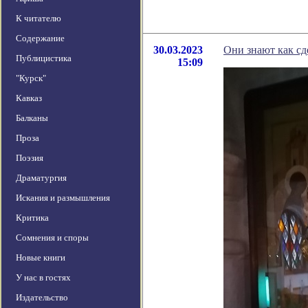
К читателю
Содержание
30.03.2023
Они знают как сд
Публицистика
15:09
"Курск"
Кавказ
Балканы
Проза
Поэзия
Драматургия
Искания и размышления
Критика
Сомнения и споры
Новые книги
У нас в гостях
Издательство