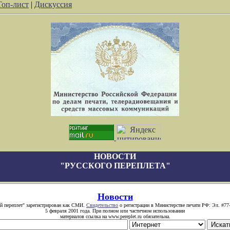
Топ-лист
|
Дискуссия
НОВОСТИ
"РУССКОГО ПЕРЕПЛЕТА"
Новости
й переплет" зарегистрирован как СМИ.
Свидетельство
о регистрации в Министерстве печати РФ: Эл. #77
5 февраля 2001 года. При полном или частичном использовании
материалов ссылка на www.pereplet.ru обязательна.