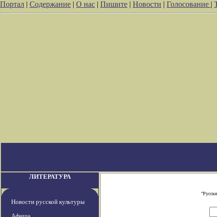
Портал
|
Содержание
|
О нас
|
Пишите
|
Новости
|
Голосование
|
ЛИТЕРАТУРА
"Русски
Новости русской культуры
Афиша