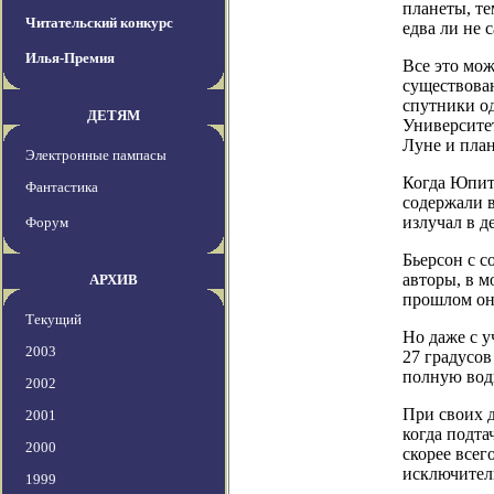
планеты, те
Читательский конкурс
едва ли не
Илья-Премия
Все это мож
существова
спутники од
ДЕТЯМ
Университе
Луне и план
Электронные пампасы
Когда Юпите
Фантастика
содержали в
излучал в д
Форум
Бьерсон с 
авторы, в м
АРХИВ
прошлом они
Текущий
Но даже с у
2003
27 градусов
полную вод
2002
При своих д
2001
когда подта
2000
скорее всег
исключител
1999