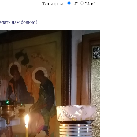
Тип запроса:
"И"
"Или"
елать нам больно!