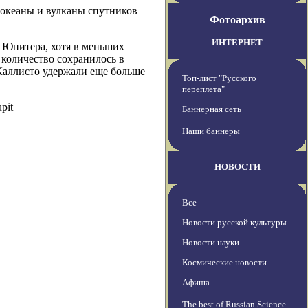
 океаны и вулканы спутников
Фотоархив
ИНТЕРНЕТ
 Юпитера, хотя в меньших
 количество сохранилось в
Каллисто удержали еще больше
Топ-лист "Русского
переплета"
pit
Баннерная сеть
Наши баннеры
НОВОСТИ
Все
Новости русской культуры
Новости науки
Космические новости
Афиша
The best of Russian Science