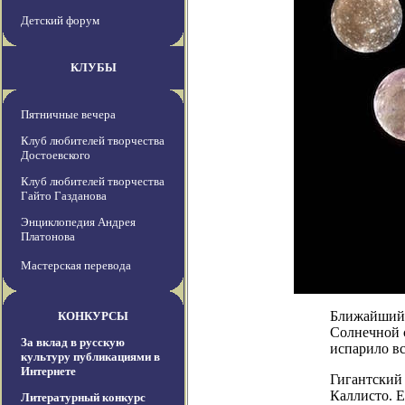
Детский форум
КЛУБЫ
Пятничные вечера
Клуб любителей творчества
Достоевского
Клуб любителей творчества
Гайто Газданова
Энциклопедия Андрея
Платонова
Мастерская перевода
Ближайший к
КОНКУРСЫ
Солнечной 
За вклад в русскую
испарило в
культуру публикациями в
Интернете
Гигантский
Каллисто. Е
Литературный конкурс