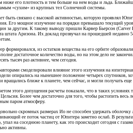
м ниже его плотность и тем больше на нем воды и льда. Ближа
 самым «сухим» из крупных тел Солнечной системы.
ет быть связано с высокой активностью, которую проявлял Юпит
ния. Его мощное излучение на порядки превышало текущий уро
ин за другим. К такому выводу пришли Карвер Бьерсон (Carver Bi
та штата Аризона. Их доклад прозвучал на прошедшей недавно 
етам.
р формировался, из остатков вещества на его орбите образовал
полне достаточное количество воды, но на этом дело не законч
есять тысяч раз активнее, чем сегодня.
соавторами смоделировали влияние этого излучения на юпитериа
одели опирались на нынешнее положение четырех спутников, хотя
 вращались ближе к планете, чем сейчас, и могли получать еще
четом этого допущения расчеты показали, что в таких условиях
 Цельсия. Более чем достаточно для того, чтобы растопить весь л
ным паром атмосферу.
овольно скромных размерах Ио не способен удержать оболочку л
чивающий ее поток частиц от Юпитера заметно ослаб. В результат
о, упал на соседнюю планету, как это происходит сегодня с газам
ьно активны.