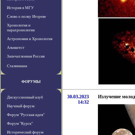
История в МГУ
Слово о полку Игореве
Хронология и
парахронология
Астрономия и Хронология
Альмагест
Запечатленная Россия
Сталиниана
ФОРУМЫ
30.03.2023
Излучение моло
Дискуссионный клуб
14:32
Научный форум
Форум "Русская идея"
Форум "Курск"
Исторический форум