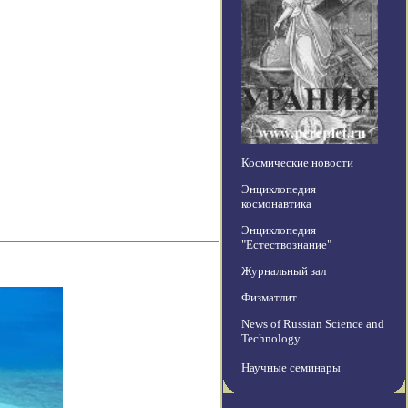
Космические новости
Энциклопедия
космонавтика
Энциклопедия
"Естествознание"
Журнальный зал
Физматлит
News of Russian Science and
Technology
Научные семинары