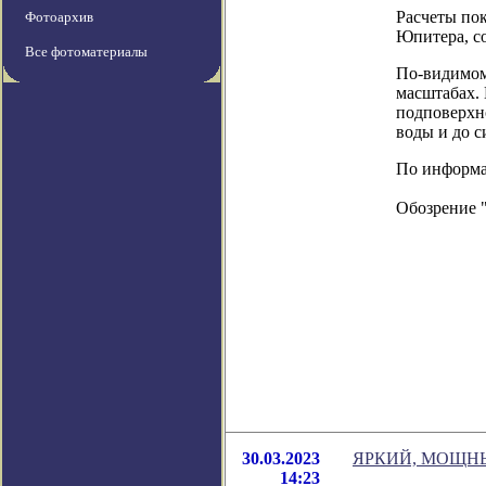
Расчеты пок
Фотоархив
Юпитера, со
Все фотоматериалы
По-видимом
масштабах. 
подповерхн
воды и до с
По информаци
Обозрение 
30.03.2023
ЯРКИЙ, МОЩН
14:23