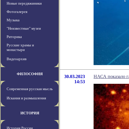
Новые передвжиники
Фотогалерея
Музыка
"Неизвестные" музеи
Риторика
Русские храмы и
монастыри
Видеоархив
ФИЛОСОФИЯ
30.03.2023
НАСА показало га
14:53
Современная русская мысль
Искания и размышления
ИСТОРИЯ
История России