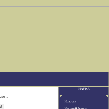
НАУКА
-4362 от
Новости
Научный форум