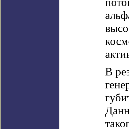
пото
альф
высо
косм
акти
В ре
гене
губи
Данн
тако