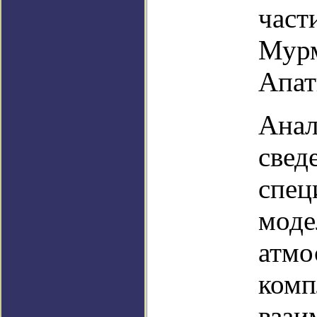
част
Мурм
Апат
Анал
свед
спец
моде
атмо
комп
взаи