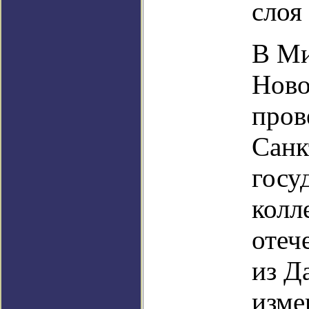
слоя
В Ми
Ново
пров
Санк
госу
колл
отеч
из Д
изме