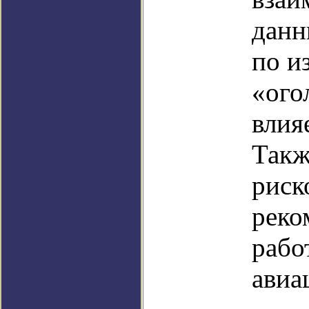
данн
по и
«ого
влия
Такж
риск
реко
рабо
авиа