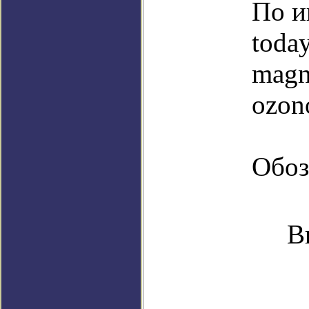
По и
toda
magn
ozon
Обоз
В