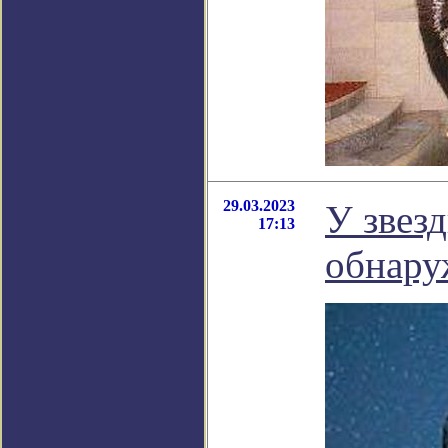
29.03.2023
У звез
17:13
обнару