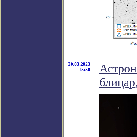
30.03.2023
Астрон
13:30
блицар,