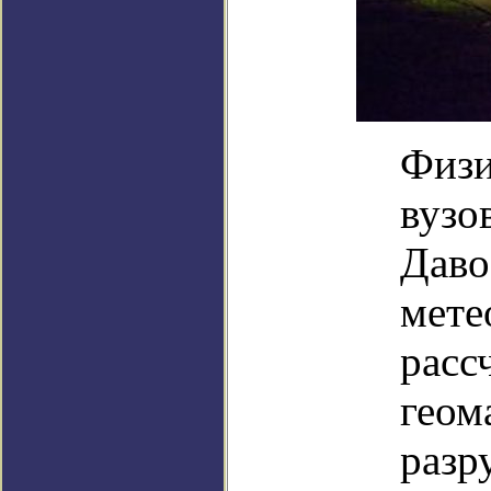
Физи
вузо
Даво
мете
расс
геом
разр