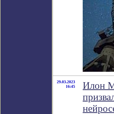
29.03.2023
Илон М
16:45
призва
нейрос