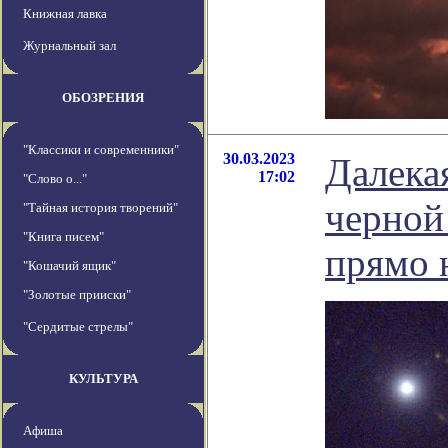
Книжная лавка
Журнальный зал
ОБОЗРЕНИЯ
"Классики и современники"
30.03.2023
Далека
17:02
"Слово о..."
черной
"Тайная история творений"
"Книга писем"
прямо 
"Кошачий ящик"
"Золотые прииски"
"Сердитые стрелы"
КУЛЬТУРА
Афиша