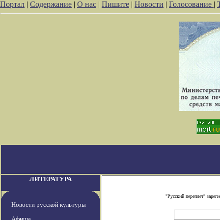
Портал
|
Содержание
|
О нас
|
Пишите
|
Новости
|
Голосование
|
ЛИТЕРАТУРА
"Русский переплет" заре
Новости русской культуры
Афиша