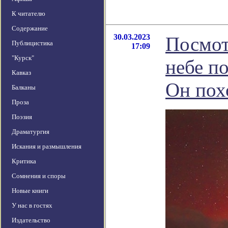
К читателю
Содержание
30.03.2023
Посмот
Публицистика
17:09
"Курск"
небе п
Кавказ
Он пох
Балканы
Проза
Поэзия
Драматургия
Искания и размышления
Критика
Сомнения и споры
Новые книги
У нас в гостях
Издательство