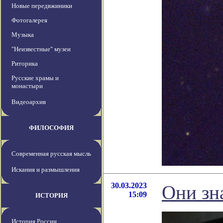
Новые передвжиники
Фотогалерея
Музыка
"Неизвестные" музеи
Риторика
Русские храмы и
монастыри
Видеоархив
ФИЛОСОФИЯ
Современная русская мысль
Искания и размышления
30.03.2023
Они зн
15:09
ИСТОРИЯ
История России