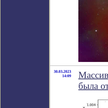
30.03.2023
Массив
14:09
была о