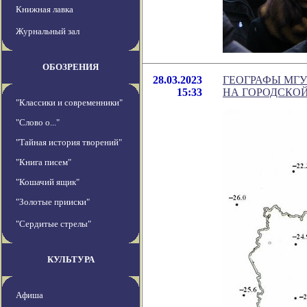
Книжная лавка
Журнальный зал
ОБОЗРЕНИЯ
28.03.2023
ГЕОГРАФЫ МГУ
15:33
НА ГОРОДСКОЙ
"Классики и современники"
"Слово о..."
"Тайная история творений"
"Книга писем"
"Кошачий ящик"
"Золотые прииски"
"Сердитые стрелы"
КУЛЬТУРА
Афиша