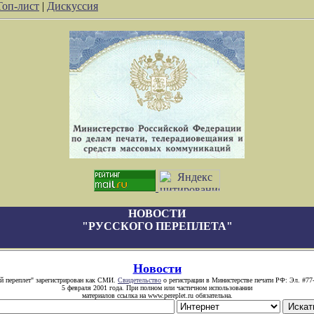
Топ-лист
|
Дискуссия
НОВОСТИ
"РУССКОГО ПЕРЕПЛЕТА"
Новости
й переплет" зарегистрирован как СМИ.
Свидетельство
о регистрации в Министерстве печати РФ: Эл. #77
5 февраля 2001 года. При полном или частичном использовании
материалов ссылка на www.pereplet.ru обязательна.