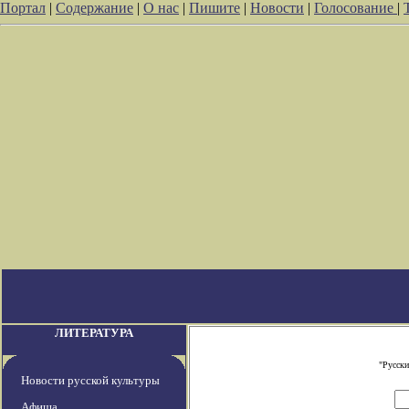
Портал
|
Содержание
|
О нас
|
Пишите
|
Новости
|
Голосование
|
ЛИТЕРАТУРА
"Русски
Новости русской культуры
Афиша