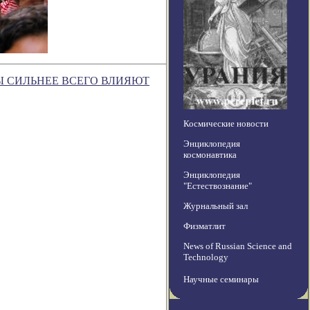
Ы СИЛЬНЕЕ ВСЕГО ВЛИЯЮТ
Космические новости
Энциклопедия
космонавтика
Энциклопедия
"Естествознание"
Журнальный зал
Физматлит
News of Russian Science and
Technology
Научные семинары