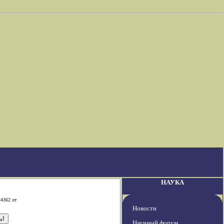
НАУКА
-4362 от
Новости
Научный форум