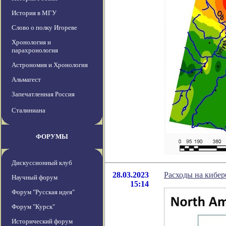
История в МГУ
Слово о полку Игореве
Хронология и
парахронология
Астрономия и Хронология
Альмагест
Запечатленная Россия
Сталиниана
ФОРУМЫ
Дискуссионный клуб
28.03.2023
Расходы на кибер
Научный форум
15:14
Форум "Русская идея"
Форум "Курск"
Исторический форум