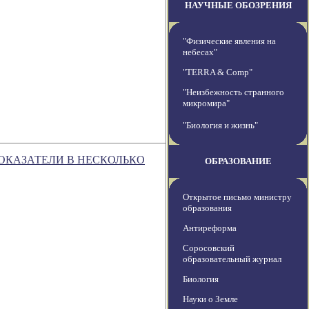
НАУЧНЫЕ ОБОЗРЕНИЯ
"Физические явления на
небесах"
"TERRA & Comp"
"Неизбежность странного
микромира"
"Биология и жизнь"
ОКАЗАТЕЛИ В НЕСКОЛЬКО
ОБРАЗОВАНИЕ
Открытое письмо министру
образования
Антиреформа
Соросовский
образовательный журнал
Биология
Науки о Земле