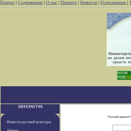
Портал
|
Содержание
|
О нас
|
Пишите
|
Новости
|
Голосование
|
ЛИТЕРАТУРА
"Русский переплет
Новости русской культуры
Афиша