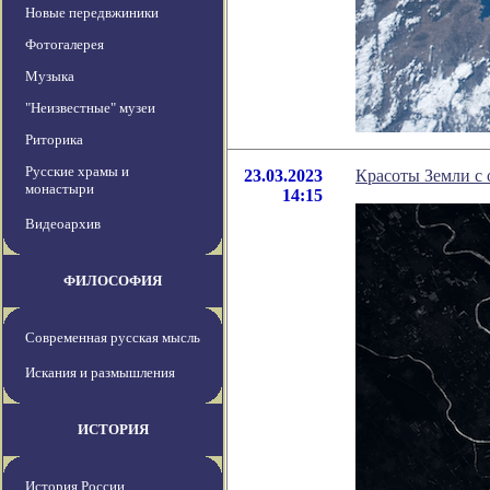
Новые передвжиники
Фотогалерея
Музыка
"Неизвестные" музеи
Риторика
Русские храмы и
23.03.2023
Красоты Земли с 
монастыри
14:15
Видеоархив
ФИЛОСОФИЯ
Современная русская мысль
Искания и размышления
ИСТОРИЯ
История России