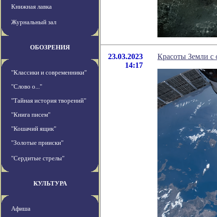
Книжная лавка
Журнальный зал
ОБОЗРЕНИЯ
23.03.2023
Красоты Земли с 
14:17
"Классики и современники"
"Слово о..."
"Тайная история творений"
"Книга писем"
"Кошачий ящик"
"Золотые прииски"
"Сердитые стрелы"
КУЛЬТУРА
Афиша