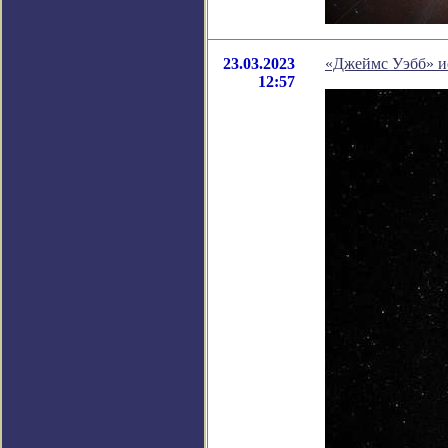
23.03.2023
«Джеймс Уэбб» ис
12:57