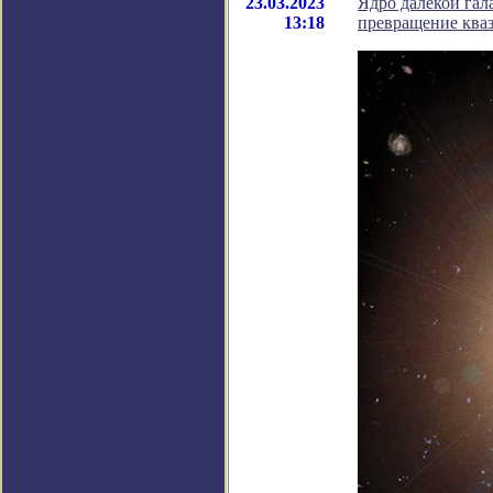
23.03.2023
Ядро далёкой гал
13:18
превращение кваз