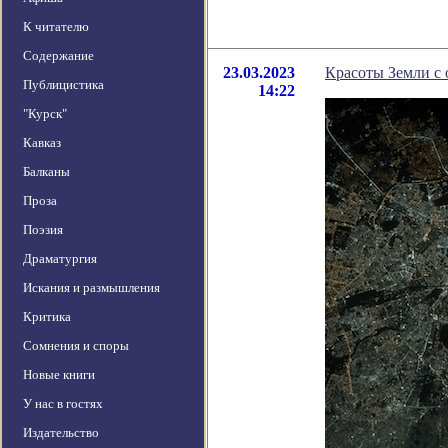
К читателю
Содержание
23.03.2023
Красоты Земли с 
Публицистика
14:22
"Курск"
Кавказ
Балканы
Проза
Поэзия
Драматургия
Искания и размышления
Критика
Сомнения и споры
Новые книги
У нас в гостях
Издательство