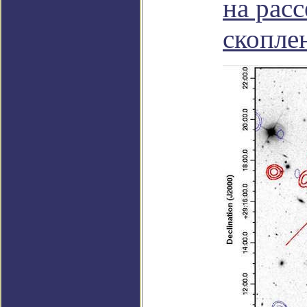
на рас
скопле