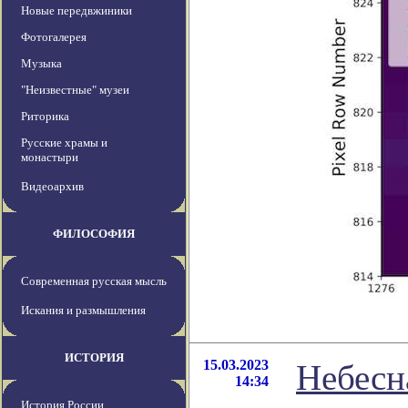
Новые передвжиники
Фотогалерея
Музыка
"Неизвестные" музеи
Риторика
Русские храмы и
монастыри
Видеоархив
ФИЛОСОФИЯ
Современная русская мысль
Искания и размышления
ИСТОРИЯ
15.03.2023
Небесн
14:34
История России