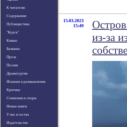
К читателю
Содержание
15.03.2023
Остров
Публицистика
15:49
"Курск"
из-за 
Кавказ
собств
Балканы
Проза
Поэзия
Драматургия
Искания и размышления
Критика
Сомнения и споры
Новые книги
У нас в гостях
Издательство