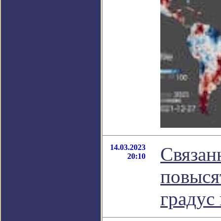
14.03.2023
Связан
20:10
повыся
градус 