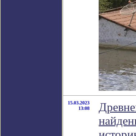
15.03.2023
Древне
13:08
найден
истори