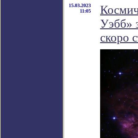
15.03.2023
Космич
11:05
Уэбб» з
скоро 