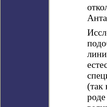
отко
Анта
Иссл
подо
лини
есте
спец
(так
роде