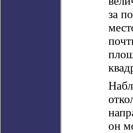
вели
за п
мест
почт
площ
квад
Набл
отко
напр
он м