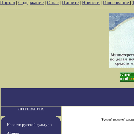
Портал
|
Содержание
|
О нас
|
Пишите
|
Новости
|
Голосование
|
ЛИТЕРАТУРА
"Русский переплет" заре
Новости русской культуры
Афиша