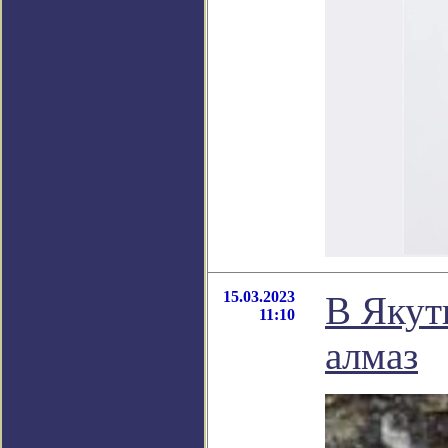
15.03.2023
В Якут
11:10
алмаз