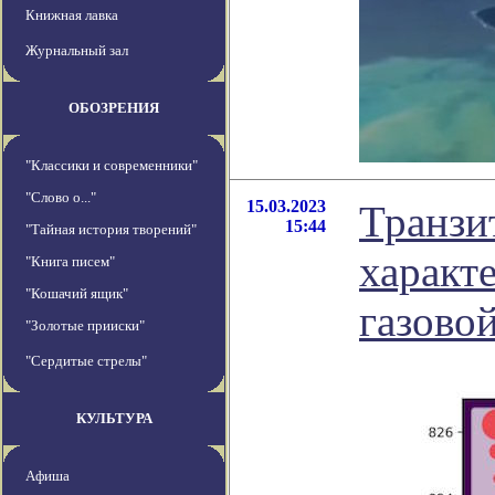
Книжная лавка
Журнальный зал
ОБОЗРЕНИЯ
"Классики и современники"
"Слово о..."
15.03.2023
Транзи
15:44
"Тайная история творений"
характ
"Книга писем"
"Кошачий ящик"
газово
"Золотые прииски"
"Сердитые стрелы"
КУЛЬТУРА
Афиша