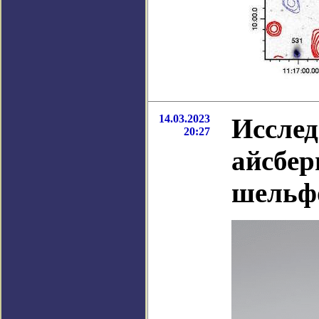
14.03.2023
Исслед
20:27
айсбер
шельф