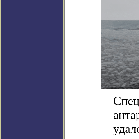
Спец
анта
удал