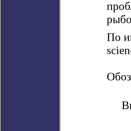
проб
рыбо
По и
scie
Обоз
В