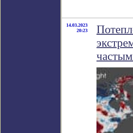
14.03.2023
Потепл
20:23
экстре
частым