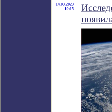
14.03.2023
Исслед
19:15
появил