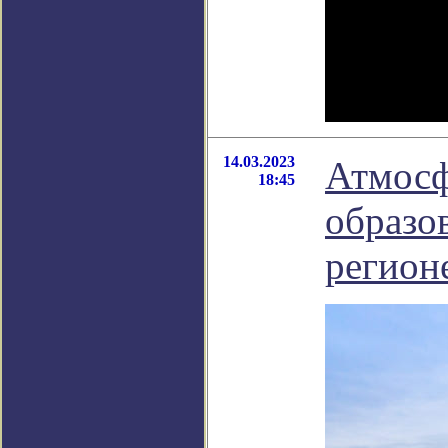
14.03.2023
Атмосф
18:45
образо
регион