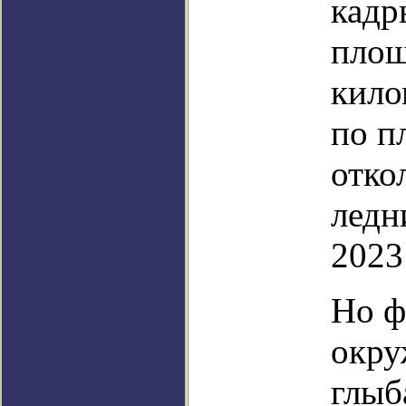
кадр
площ
кило
по п
отко
ледн
2023
Но ф
окру
глыб