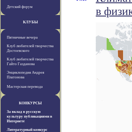
Детский форум
в физи
КЛУБЫ
Пятничные вечера
Клуб любителей творчества
Достоевского
Клуб любителей творчества
Гайто Газданова
Энциклопедия Андрея
Платонова
Мастерская перевода
КОНКУРСЫ
За вклад в русскую
культуру публикациями в
Интернете
Литературный конкурс