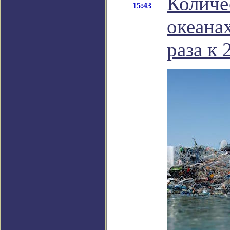
Количе
15:43
океана
раза к 