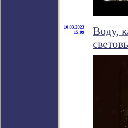
10.03.2023
Воду, к
15:09
световы