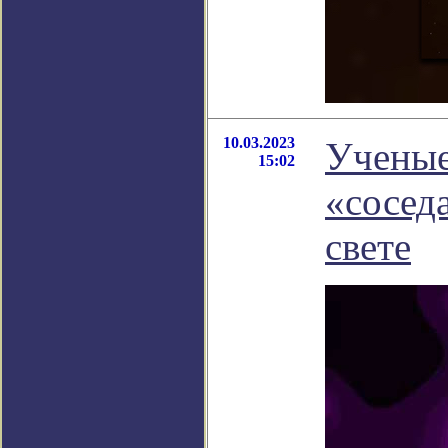
10.03.2023
Ученые
15:02
«сосед
свете