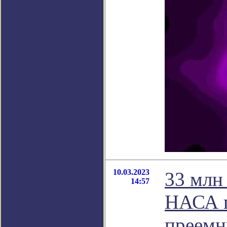
10.03.2023
33 млн
14:57
НАСА п
преемн