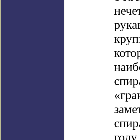
нече
рука
круп
кото
наиб
спир
«гра
заме
спир
году