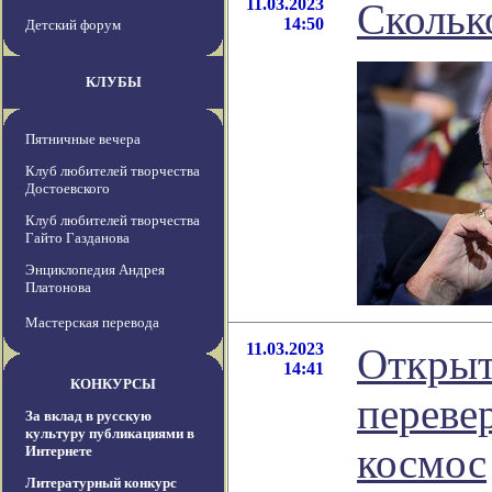
11.03.2023
Скольк
14:50
Детский форум
КЛУБЫ
Пятничные вечера
Клуб любителей творчества
Достоевского
Клуб любителей творчества
Гайто Газданова
Энциклопедия Андрея
Платонова
Мастерская перевода
11.03.2023
Открыт
14:41
КОНКУРСЫ
переве
За вклад в русскую
культуру публикациями в
космос
Интернете
Литературный конкурс