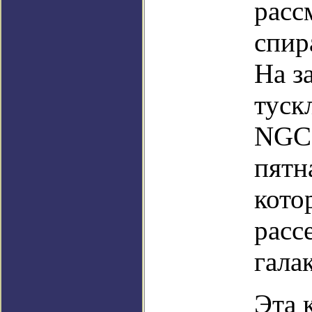
расс
спир
На з
туск
NGC 
пятн
кото
расс
гала
Эта 