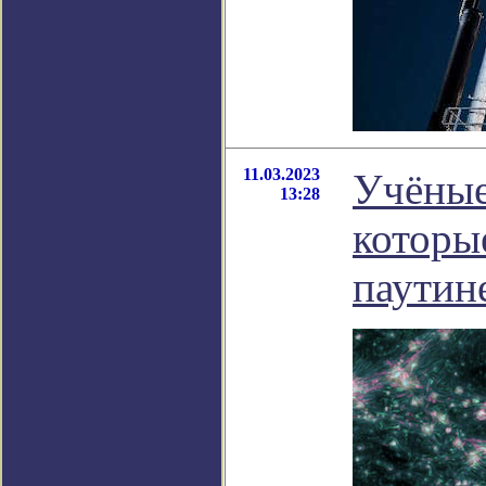
11.03.2023
Учёные
13:28
которы
паутине