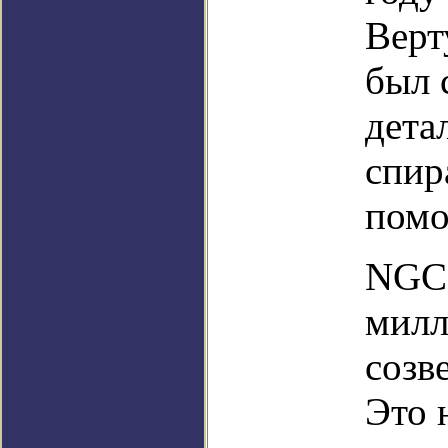
Верт
был 
дета
спир
помо
NGC 
милл
созв
Это 