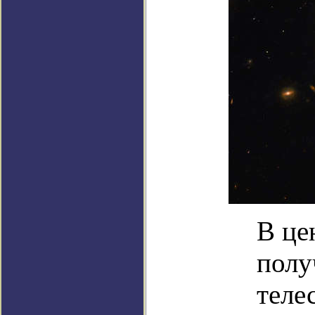
В це
полу
теле