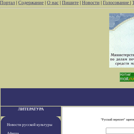
Портал
|
Содержание
|
О нас
|
Пишите
|
Новости
|
Голосование
|
ЛИТЕРАТУРА
"Русский переплет" заре
Новости русской культуры
Афиша