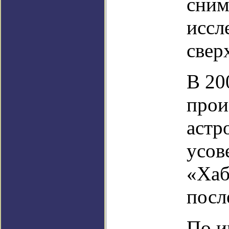
сним
иссл
свер
В 20
прои
астр
усов
«Хаб
посл
По и