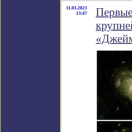
11.03.2023
Первые
13:47
крупне
«Джейм