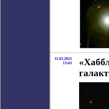
11.03.2023
«Хабб
13:43
галак