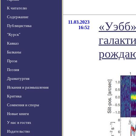
К читателю
Содержание
11.03.2023
«Уэбб»
Публицистика
16:52
"Курск"
галакти
Кавказ
рождаю
Балканы
Проза
Поэзия
Драматургия
Искания и размышления
Критика
Сомнения и споры
Новые книги
У нас в гостях
Издательство