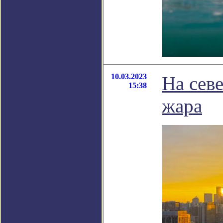
10.03.2023
На сев
15:38
жара