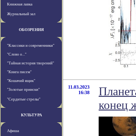
Книжная лавка
Журнальный зал
ОБОЗРЕНИЯ
"Классики и современники"
"Слово о..."
"Тайная история творений"
"Книга писем"
"Кошачий ящик"
11.03.2023
Планет
"Золотые прииски"
16:38
"Сердитые стрелы"
конец 
КУЛЬТУРА
Афиша