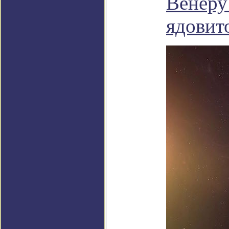
Венеру
ядовит