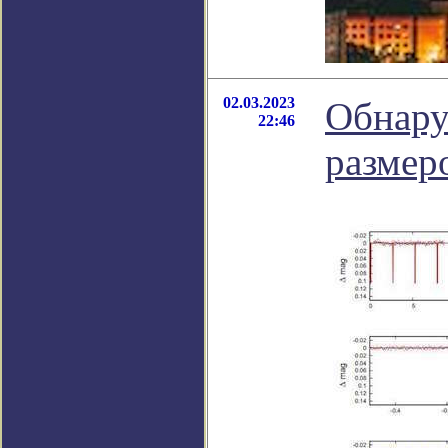
02.03.2023
Обнару
22:46
размер