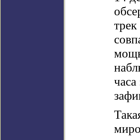
обсе
трек
совп
мощн
набл
часа
зафи
Така
миро