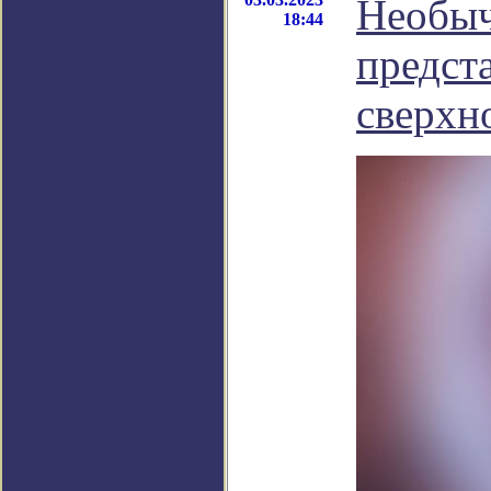
Необыч
18:44
предст
сверхн