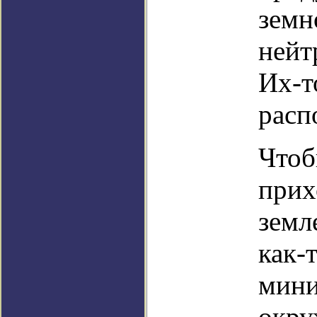
земн
нейт
Их-т
расп
Чтоб
прих
земл
как-
мини
окру