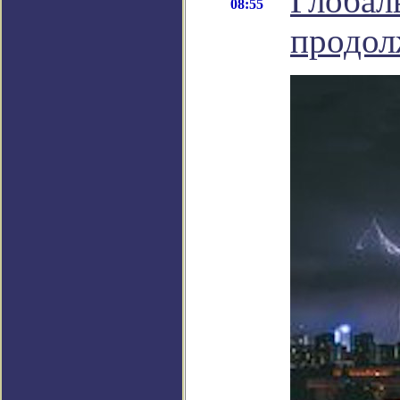
Глобал
08:55
продол