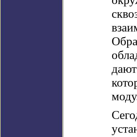
скво
взаи
Обра
обла
дают
кото
моду
Сего
уста