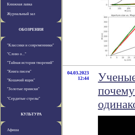
Книжная лавка
Журнальный зал
ОБОЗРЕНИЯ
"Классики и современники"
"Слово о..."
"Тайная история творений"
"Книга писем"
04.03.2023
Ученые
12:44
"Кошачий ящик"
почему
"Золотые прииски"
"Сердитые стрелы"
одинак
КУЛЬТУРА
Афиша