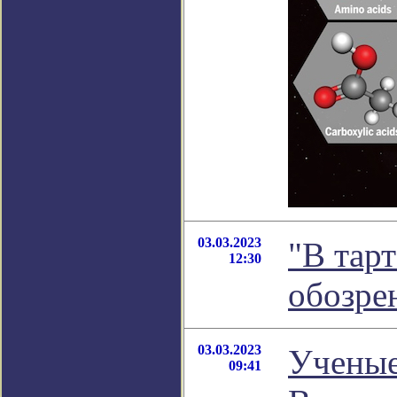
03.03.2023
"В тар
12:30
обозре
03.03.2023
Ученые
09:41