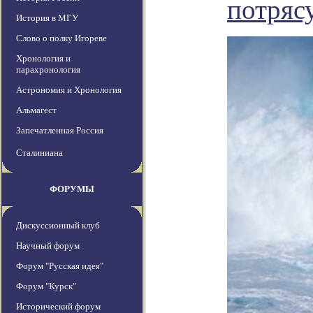
потряс
История в МГУ
Слово о полку Игореве
Хронология и
парахронология
Астрономия и Хронология
Альмагест
Запечатленная Россия
Сталиниана
ФОРУМЫ
Дискуссионный клуб
Научный форум
Форум "Русская идея"
Форум "Курск"
Исторический форум