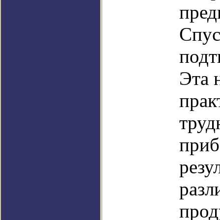
пред
Спус
подт
Эта 
прак
труд
приб
резу
разл
прод