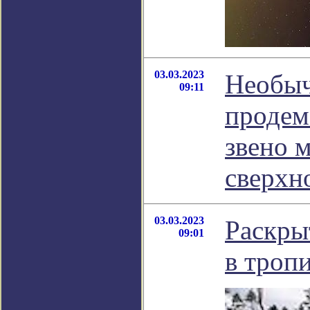
03.03.2023
Необыч
09:11
продем
звено 
сверхн
03.03.2023
Раскры
09:01
в троп