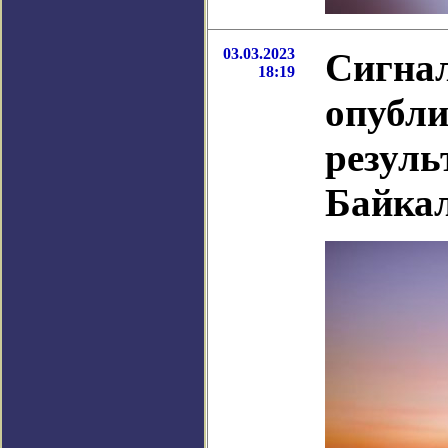
03.03.2023
Сигнал
18:19
опубл
резуль
Байка