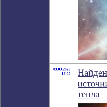
03.03.2023
Найден
17:55
источн
тепла