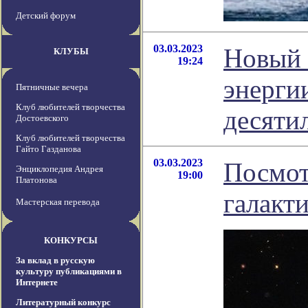
Детский форум
03.03.2023
Новый 
КЛУБЫ
19:24
энерги
Пятничные вечера
Клуб любителей творчества
десяти
Достоевского
Клуб любителей творчества
Гайто Газданова
03.03.2023
Посмот
Энциклопедия Андрея
19:00
Платонова
галакт
Мастерская перевода
КОНКУРСЫ
За вклад в русскую
культуру публикациями в
Интернете
Литературный конкурс