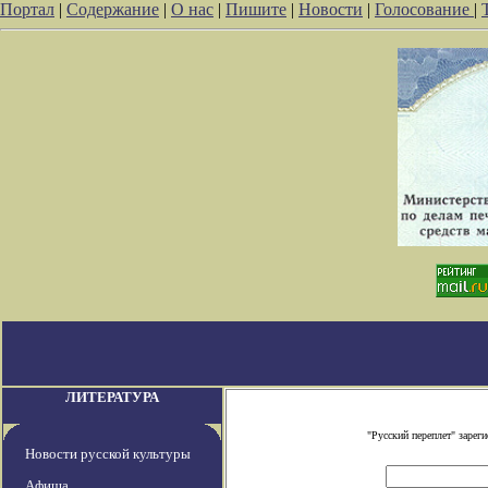
Портал
|
Содержание
|
О нас
|
Пишите
|
Новости
|
Голосование
|
ЛИТЕРАТУРА
"Русский переплет" заре
Новости русской культуры
Афиша