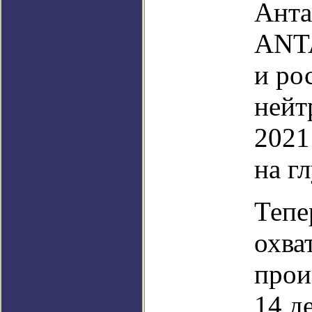
Анта
ANTA
и ро
нейт
2021
на г
Тепе
охва
прои
14 д