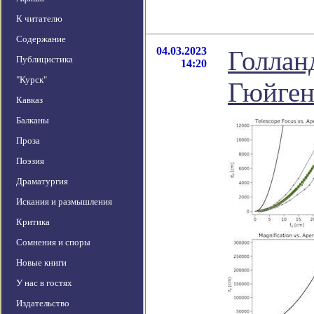
К читателю
Содержание
04.03.2023
Голлан
Публицистика
14:20
"Курск"
Гюйген
Кавказ
Балканы
Проза
Поэзия
Драматургия
Искания и размышления
Критика
Сомнения и споры
Новые книги
У нас в гостях
Издательство