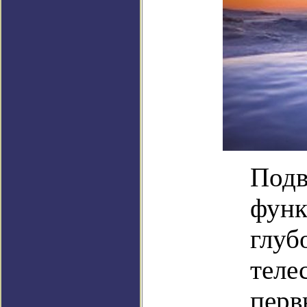
Подв
функ
глуб
теле
перв