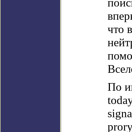
поис
впер
что 
нейт
помо
Всел
По и
toda
sign
prory