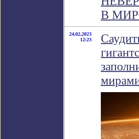
НЕВЕР
В МИ
24.02.2023
Саудит
12:23
гигант
заполн
мирам