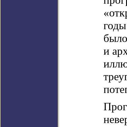
«отк
годы
было
и ар
иллю
треу
поте
Прог
неве