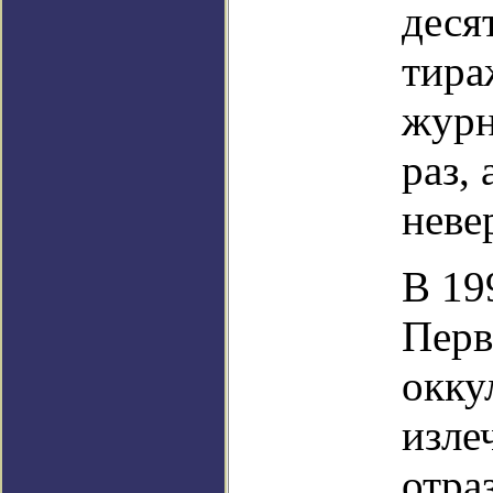
деся
тира
журн
раз,
неве
В 19
Перв
окку
изле
отра