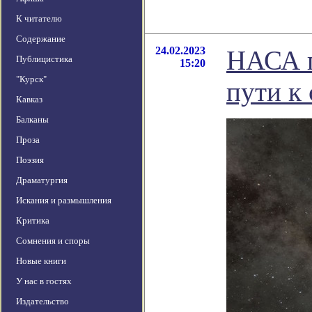
К читателю
Содержание
24.02.2023
НАСА п
Публицистика
15:20
"Курск"
пути к
Кавказ
Балканы
Проза
Поэзия
Драматургия
Искания и размышления
Критика
Сомнения и споры
Новые книги
У нас в гостях
Издательство