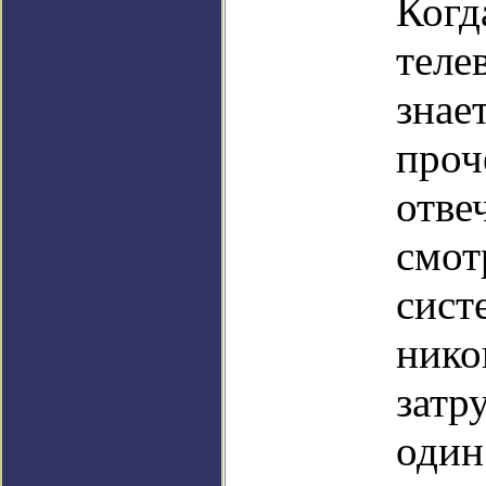
Когд
теле
знае
проч
отве
смот
сист
нико
затр
один