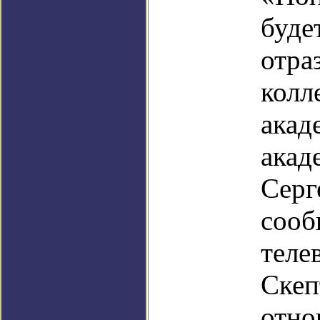
буде
отра
колл
акад
акад
Серг
сооб
теле
Скеп
отно