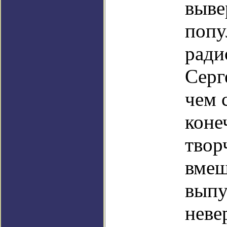
выве
попу
ради
Серг
чем 
коне
твор
вмеш
выпу
неве