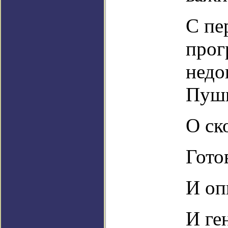
С пе
прог
недо
Пуш
О ск
Гото
И оп
И ге