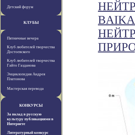
НЕЙТ
Детский форум
BAIKA
КЛУБЫ
НЕЙТ
Пятничные вечера
ПРИР
Клуб любителей творчества
Достоевского
Клуб любителей творчества
Гайто Газданова
Энциклопедия Андрея
Платонова
Мастерская перевода
КОНКУРСЫ
За вклад в русскую
культуру публикациями в
Интернете
Литературный конкурс