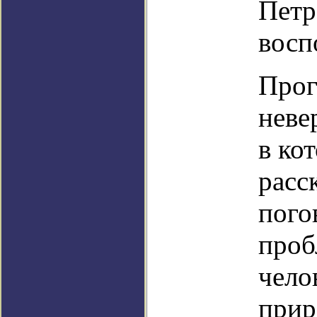
Петр
восп
Прог
неве
в ко
расс
пого
проб
чело
прир