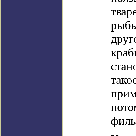
твар
рыбы
друг
краб
стан
тако
прим
пото
филь