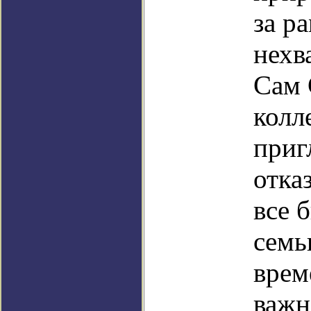
за р
нехв
Сам 
колл
приг
отка
все 
семь
врем
важ