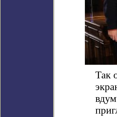
Так 
экра
вдум
приг