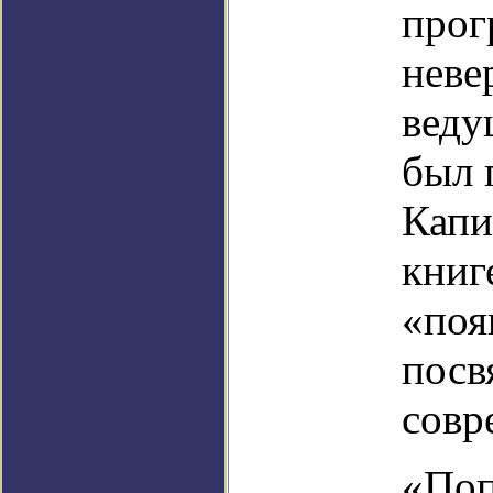
прог
неве
веду
был 
Капи
книг
«поя
посв
совр
«Поп