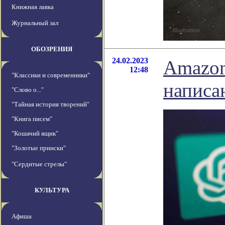
Книжная лавка
Журнальный зал
ОБОЗРЕНИЯ
24.02.2023
Amazon
12:48
"Классики и современники"
напис
"Слово о..."
"Тайная история творений"
"Книга писем"
"Кошачий ящик"
"Золотые прииски"
"Сердитые стрелы"
КУЛЬТУРА
Афиша