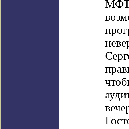
МФТИ
возм
прог
неве
Серг
прав
чтоб
ауди
вече
Гост