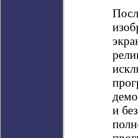
Посл
изоб
экра
рели
искл
прог
демо
и бе
полн
прог