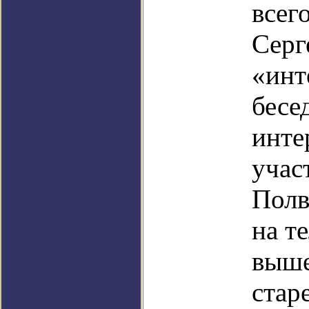
всег
Серг
«инт
бесе
инте
учас
Полв
на т
выше
стар