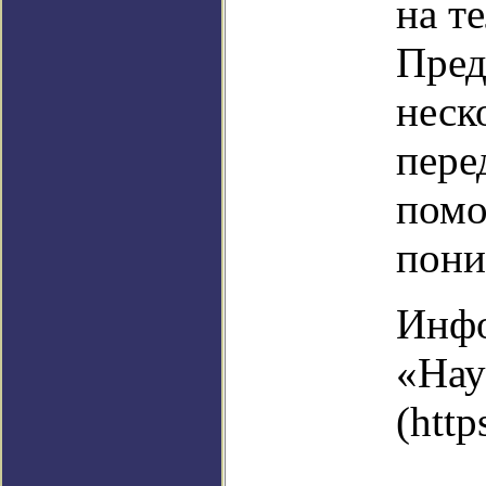
на т
Пред
неск
пере
помо
пони
Инфо
«Нау
(http