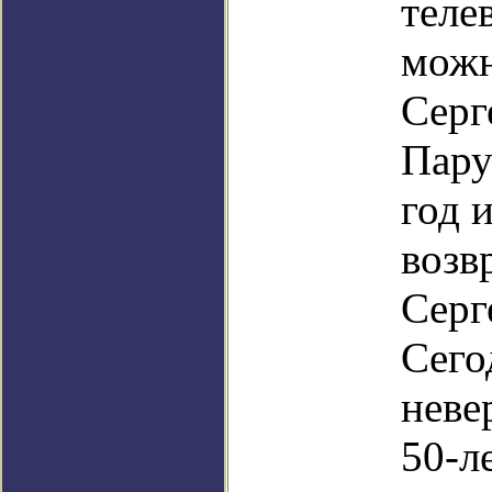
теле
можн
Серг
Пару
год 
возв
Серг
Сего
неве
50-л