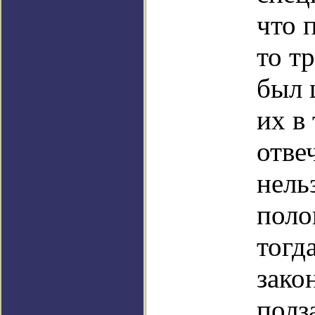
что 
то т
был 
их в
отве
нель
поло
тогд
зако
полз