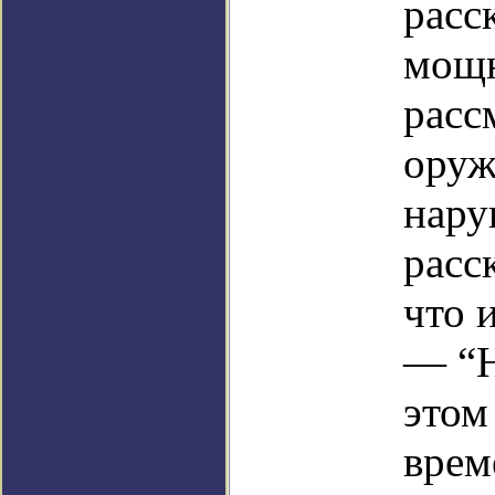
расс
мощн
расс
оруж
нару
расс
что 
— “Н
этом
врем