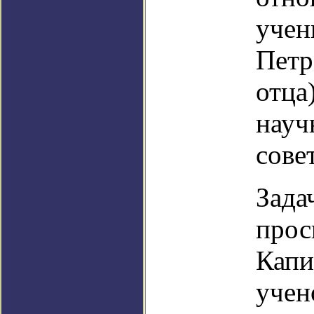
учен
Петр
отца
науч
сове
Зада
прос
Капи
учен