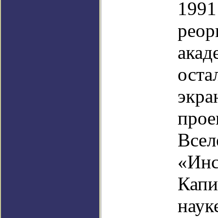
1991
реор
акад
остал
экра
прое
Всел
«Инс
Капи
наук