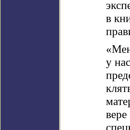
эксп
в кн
прав
«Мен
у на
пред
клят
мате
вере
спец