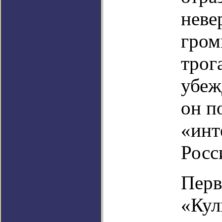
неве
гром
трог
убеж
он п
«инт
Росс
Перв
«Кул