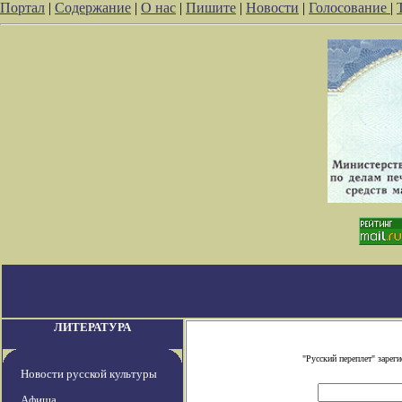
Портал
|
Содержание
|
О нас
|
Пишите
|
Новости
|
Голосование
|
ЛИТЕРАТУРА
"Русский переплет" заре
Новости русской культуры
Афиша