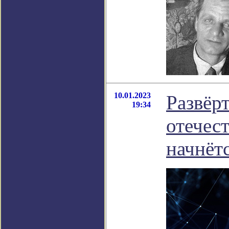
10.01.2023
Развёр
19:34
отечес
начнётс