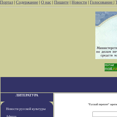
Портал
|
Содержание
|
О нас
|
Пишите
|
Новости
|
Голосование
|
ЛИТЕРАТУРА
"Русский переплет" заре
Новости русской культуры
Афиша