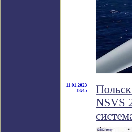
11.01.2023
Польск
18:45
NSVS 2
систем