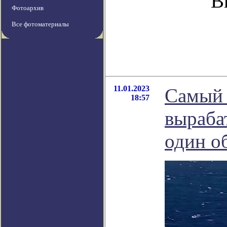
В
Фотоархив
Все фотоматериалы
11.01.2023
Самый 
18:57
выраба
один о