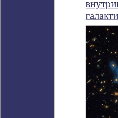
внутри
галакт