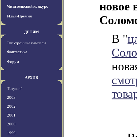
новое 
Читательский конкурс
Солом
Илья-Премия
ДЕТЯМ
В "
ц
Электронные пампасы
Соло
Фантастика
Форум
новая
смот
АРХИВ
Текущий
това
2003
2002
2001
2000
1999