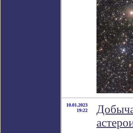
10.01.2023
Добыча
19:22
астеро