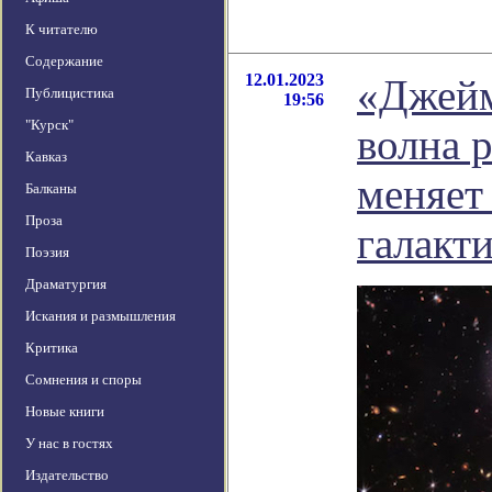
К читателю
Содержание
12.01.2023
«Джейм
Публицистика
19:56
"Курск"
волна 
Кавказ
меняет
Балканы
Проза
галакт
Поэзия
Драматургия
Искания и размышления
Критика
Сомнения и споры
Новые книги
У нас в гостях
Издательство