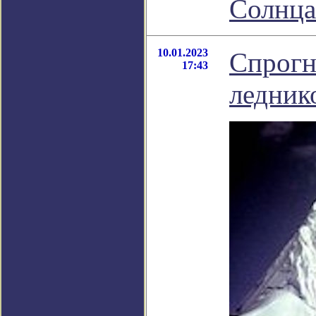
Солнца
10.01.2023
Спрогн
17:43
ледник