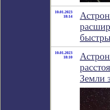
10.01.2023
Астрон
18:14
расшир
быстры
10.01.2023
Астрон
18:10
рассто
Земли 