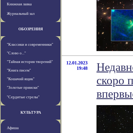
Книжная лавка
Журнальный зал
ОБОЗРЕНИЯ
"Классики и современники"
"Слово о..."
"Тайная история творений"
12.01.2023
Недавн
19:48
"Книга писем"
скоро 
"Кошачий ящик"
"Золотые прииски"
впервые
"Сердитые стрелы"
КУЛЬТУРА
Афиша