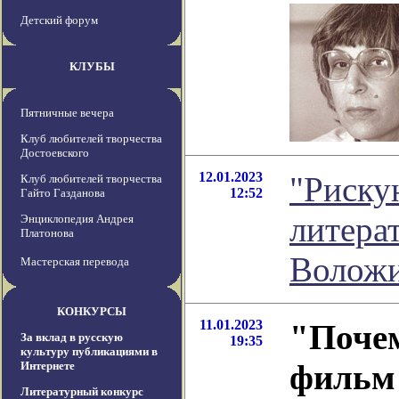
Детский форум
КЛУБЫ
Пятничные вечера
Клуб любителей творчества
Достоевского
12.01.2023
"Риску
Клуб любителей творчества
12:52
Гайто Газданова
литера
Энциклопедия Андрея
Платонова
Волож
Мастерская перевода
КОНКУРСЫ
11.01.2023
"Почем
За вклад в русскую
19:35
культуру публикациями в
фильм 
Интернете
Литературный конкурс