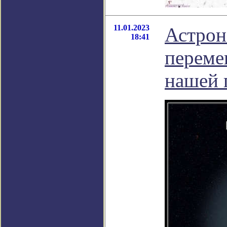
11.01.2023
Астрон
18:41
переме
нашей 