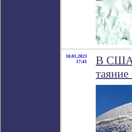
10.01.2023
В США 
17:41
таяние 