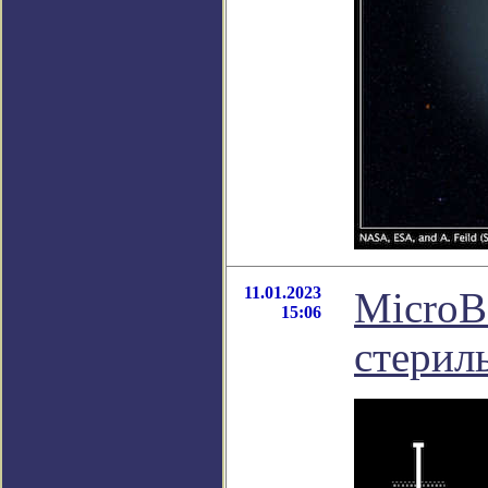
11.01.2023
MicroB
15:06
стерил