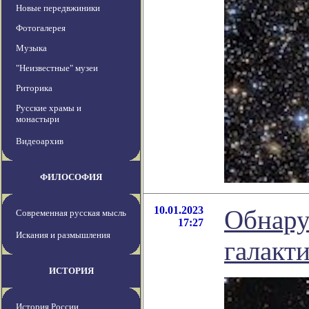
Новые передвжиники
Фотогалерея
Музыка
"Неизвестные" музеи
Риторика
Русские храмы и
монастыри
Видеоархив
ФИЛОСОФИЯ
10.01.2023
Обнару
Современная русская мысль
17:27
Искания и размышления
галакт
ИСТОРИЯ
История России