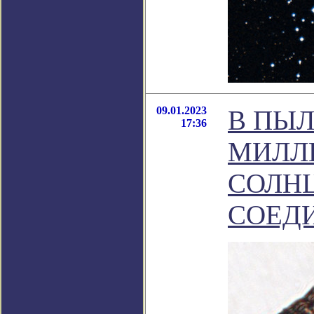
09.01.2023
В ПЫЛ
17:36
МИЛЛ
СОЛН
СОЕД