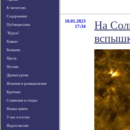
К читателю
Содержание
10.01.2023
На Сол
Публицистика
17:34
"Курск"
вспыш
Кавказ
Балканы
Проза
Поэзия
Драматургия
Искания и размышления
Критика
Сомнения и споры
Новые книги
У нас в гостях
Издательство