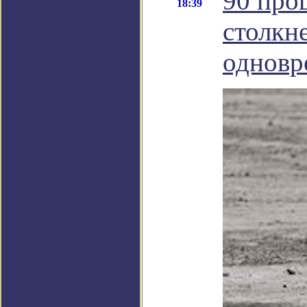
90 про
18:39
столкне
одновр