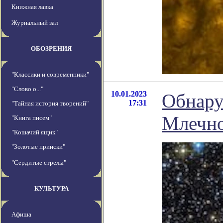
Книжная лавка
Журнальный зал
ОБОЗРЕНИЯ
"Классики и современники"
"Слово о..."
10.01.2023
Обнару
17:31
"Тайная история творений"
Млечн
"Книга писем"
"Кошачий ящик"
"Золотые прииски"
"Сердитые стрелы"
КУЛЬТУРА
Афиша