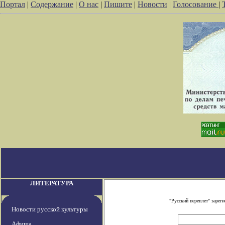
Портал
|
Содержание
|
О нас
|
Пишите
|
Новости
|
Голосование
|
ЛИТЕРАТУРА
"Русский переплет" заре
Новости русской культуры
Афиша