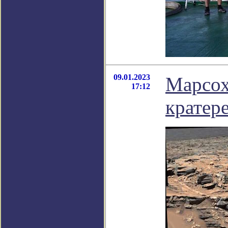
09.01.2023
Марсох
17:12
кратер