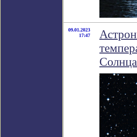
09.01.2023
Астрон
17:47
темпера
Солнца