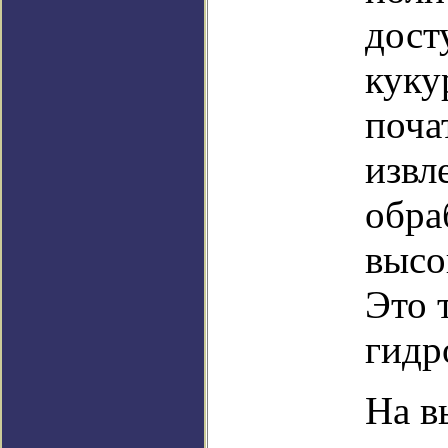
дост
куку
поча
извл
обра
высо
Это 
гидр
На в