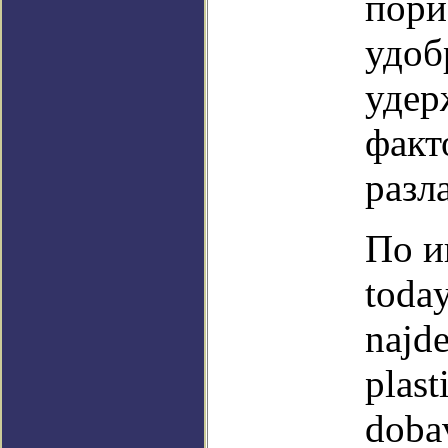
пори
удоб
удер
факт
разл
По и
toda
najd
plas
doba