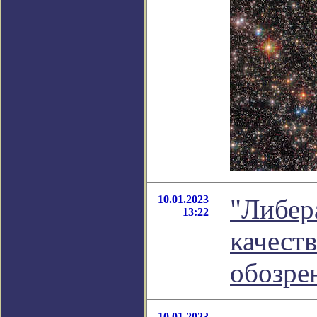
10.01.2023
"Либер
13:22
качеств
обозре
10.01.2023