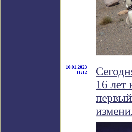
10.01.2023
Сегодн
11:12
16 лет
первый
измени