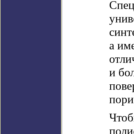
Спец
унив
синт
а им
отли
и бо
пове
пори
Чтоб
поли