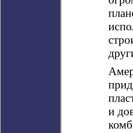
план
испо
стро
друг
Амер
прид
плас
и до
комб