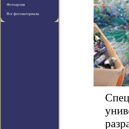
Фотоархив
Все фотоматериалы
Спец
унив
разр