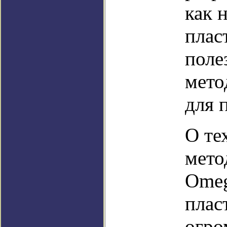
как 
плас
поле
мето
для 
О те
мето
Omeg
плас
огро