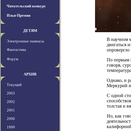
Читательский конкурс
Илья-Премия
ДЕТЯМ
В научном м
Электронные пампасы
двигаться 
Фантастика
опровергло 
Форум
По первым в
говоря, сур
температур
АРХИВ
Однако, и р
Текущий
Меркурий и
2003
С одной сто
способствов
2002
толстая и в
2001
Но, как гов
2000
деятельнос
калифорний
1999