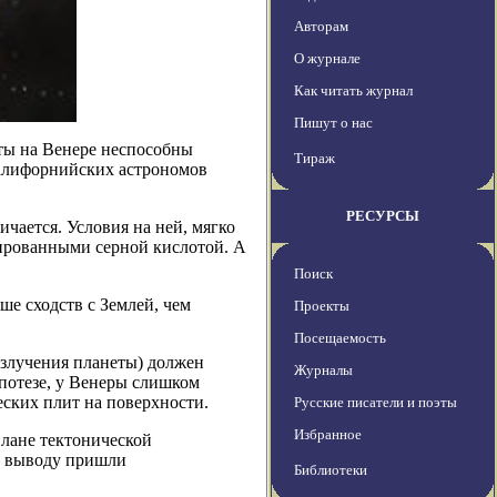
Авторам
О журнале
Как читать журнал
Пишут о нас
иты на Венере неспособны
Тираж
калифорнийских астрономов
РЕСУРСЫ
чается. Условия на ней, мягко
мированными серной кислотой. А
Поиск
ше сходств с Землей, чем
Проекты
Посещаемость
излучения планеты) должен
Журналы
ипотезе, у Венеры слишком
еских плит на поверхности.
Русские писатели и поэты
Избранное
плане тектонической
му выводу пришли
Библиотеки