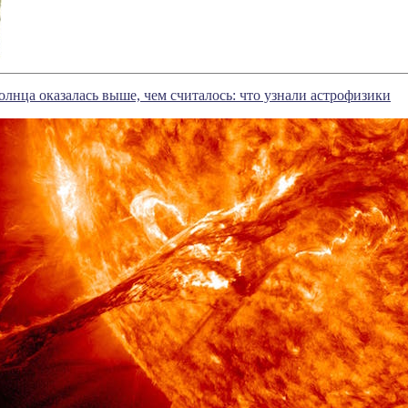
лнца оказалась выше, чем считалось: что узнали астрофизики