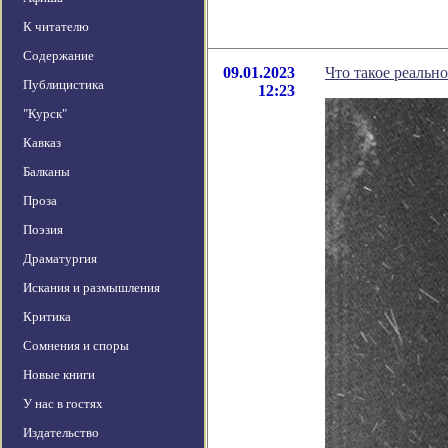
К читателю
Содержание
09.01.2023
Что такое реальн
Публицистика
12:23
"Курск"
Кавказ
Балканы
Проза
Поэзия
Драматургия
Искания и размышления
Критика
Сомнения и споры
Новые книги
У нас в гостях
Издательство