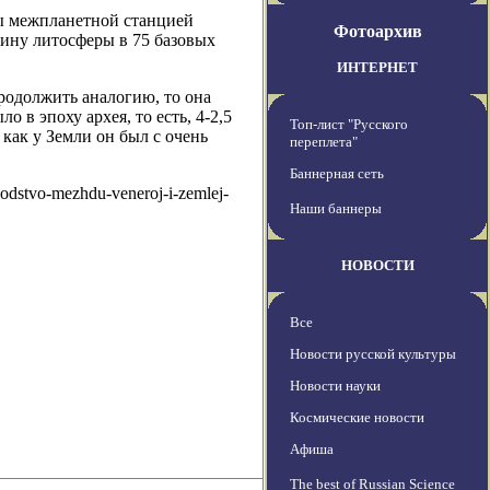
ны межпланетной станцией
Фотоархив
ину литосферы в 75 базовых
ИНТЕРНЕТ
продолжить аналогию, то она
 в эпоху архея, то есть, 4-2,5
Топ-лист "Русского
 как у Земли он был с очень
переплета"
Баннерная сеть
odstvo-mezhdu-veneroj-i-zemlej-
Наши баннеры
НОВОСТИ
Все
Новости русской культуры
Новости науки
Космические новости
Афиша
The best of Russian Science