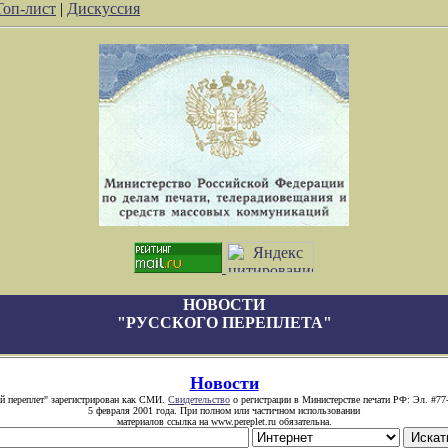
Топ-лист
|
Дискуссия
НОВОСТИ
"РУССКОГО ПЕРЕПЛЕТА"
Новости
й переплет" зарегистрирован как СМИ.
Свидетельство
о регистрации в Министерстве печати РФ: Эл. #77
5 февраля 2001 года. При полном или частичном использовании
материалов ссылка на www.pereplet.ru обязательна.