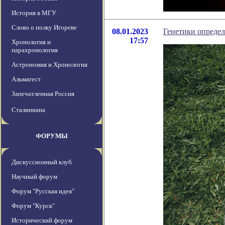
История в МГУ
Слово о полку Игореве
08.01.2023
Генетики определи
17:57
Хронология и
парахронология
Астрономия и Хронология
Альмагест
Запечатленная Россия
Сталиниана
ФОРУМЫ
Дискуссионный клуб
Научный форум
Форум "Русская идея"
Форум "Курск"
Исторический форум