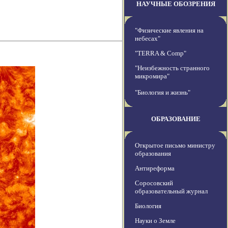
НАУЧНЫЕ ОБОЗРЕНИЯ
"Физические явления на
небесах"
"TERRA & Comp"
"Неизбежность странного
микромира"
"Биология и жизнь"
ОБРАЗОВАНИЕ
Открытое письмо министру
образования
Антиреформа
Соросовский
образовательный журнал
Биология
Науки о Земле