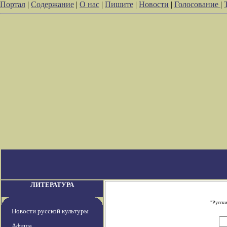
Портал
|
Содержание
|
О нас
|
Пишите
|
Новости
|
Голосование
|
ЛИТЕРАТУРА
"Русски
Новости русской культуры
Афиша