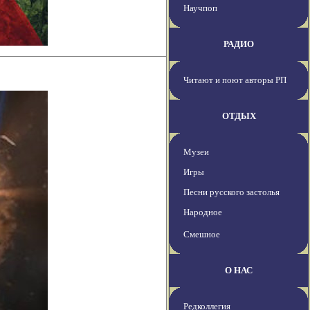
Научпоп
РАДИО
Читают и поют авторы РП
ОТДЫХ
Музеи
Игры
Песни русского застолья
Народное
Смешное
О НАС
Редколлегия