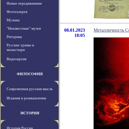
Новые передвжиники
Фотогалерея
Музыка
"Неизвестные" музеи
08.01.2023
Металличность Со
18:05
Риторика
Русские храмы и
монастыри
Видеоархив
ФИЛОСОФИЯ
Современная русская мысль
Искания и размышления
ИСТОРИЯ
История России