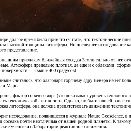
ире долгое время было принято считать, что тектонические пл
из-за высокой толщины литосферы. Но последнее исследование 
это представление.
нешним признакам ближайшая соседка Земли сильно от нее отли
овые. Атмосфера предельно плотная, да еще и с облаками, сфор
а поверхности — свыше 460 градусов!
аньше считалось, что благодаря горячему ядру Венера имеет боль
ли Марс.
роны, фактор горячего ядра (это доказывает уровень теплового 
ать тектонической активности. Однако, по бытовавшей ранее г
язкая литосфера, она должна препятствовать движению тектонич
орит исследование, появившееся в журнале Nature Geoscience, в 
ти соседка почти неотличима от нашей родной планеты. К тако
ские ученые из Лаборатории реактивного движения.