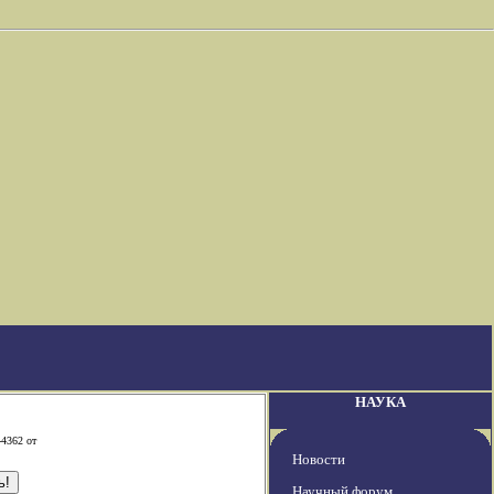
НАУКА
-4362 от
Новости
Научный форум