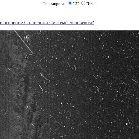
Тип запроса:
"И"
"Или"
ое освоение Солнечной Системы человеком?