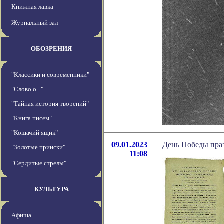
Книжная лавка
Журнальный зал
ОБОЗРЕНИЯ
"Классики и современники"
"Слово о..."
"Тайная история творений"
"Книга писем"
"Кошачий ящик"
09.01.2023
День Победы праз
"Золотые прииски"
11:08
"Сердитые стрелы"
КУЛЬТУРА
Афиша