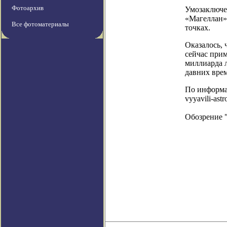
Фотоархив
Умозаключен
«Магеллан»
Все фотоматериалы
точках.
Оказалось, 
сейчас прим
миллиарда л
давних вре
По информаци
vyyavili-ast
Обозрение 