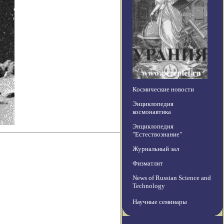
Космические новости
Энциклопедия
космонавтика
Энциклопедия
"Естествознание"
Журнальный зал
Физматлит
News of Russian Science and
Technology
Научные семинары