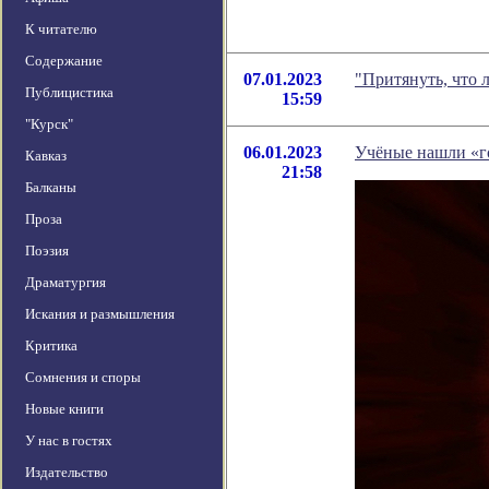
К читателю
Содержание
07.01.2023
"Притянуть, что 
Публицистика
15:59
"Курск"
06.01.2023
Учёные нашли «го
Кавказ
21:58
Балканы
Проза
Поэзия
Драматургия
Искания и размышления
Критика
Сомнения и споры
Новые книги
У нас в гостях
Издательство