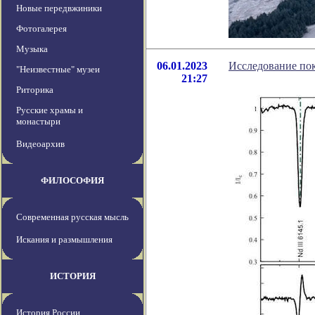
Новые передвжиники
Фотогалерея
Музыка
06.01.2023
Исследование пок
"Неизвестные" музеи
21:27
Риторика
Русские храмы и
монастыри
Видеоархив
ФИЛОСОФИЯ
Современная русская мысль
Искания и размышления
ИСТОРИЯ
История России