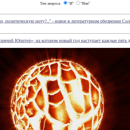
Тип запроса:
"И"
"Или"
ли, политическую ноту?.." - новое в литературном обозрении С
рячий Юпитер», на котором новый год наступает каждые пять 