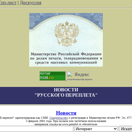
Топ-лист
|
Дискуссия
НОВОСТИ
"РУССКОГО ПЕРЕПЛЕТА"
Новости
й переплет" зарегистрирован как СМИ.
Свидетельство
о регистрации в Министерстве печати РФ: Эл. #77
5 февраля 2001 года. При полном или частичном использовании
материалов ссылка на www.pereplet.ru обязательна.