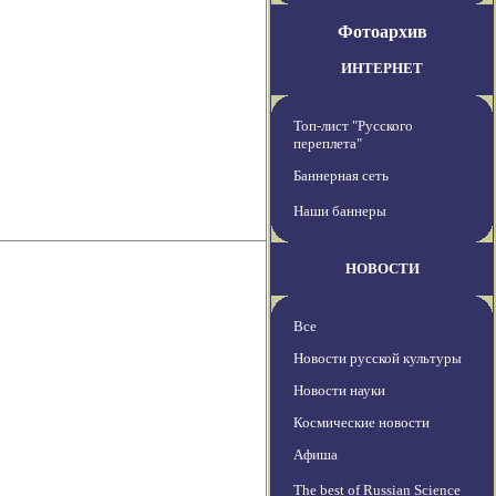
Фотоархив
ИНТЕРНЕТ
Топ-лист "Русского
переплета"
Баннерная сеть
Наши баннеры
НОВОСТИ
Все
Новости русской культуры
Новости науки
Космические новости
Афиша
The best of Russian Science