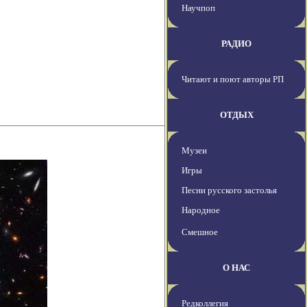
Научпоп
РАДИО
Читают и поют авторы РП
ОТДЫХ
Музеи
Игры
Песни русского застолья
Народное
Смешное
О НАС
Редколлегия