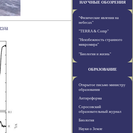
НАУЧНЫЕ ОБОЗРЕНИЯ
"Физические явления на
небесах"
езда
"TERRA & Comp"
"Неизбежность странного
микромира"
"Биология и жизнь"
ОБРАЗОВАНИЕ
Открытое письмо министру
образования
Антиреформа
Соросовский
образовательный журнал
Биология
Науки о Земле