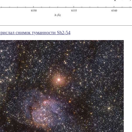
прислал снимок туманности Sh2-54