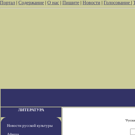
Портал
|
Содержание
|
О нас
|
Пишите
|
Новости
|
Голосование
|
ЛИТЕРАТУРА
"Русски
Новости русской культуры
Афиша