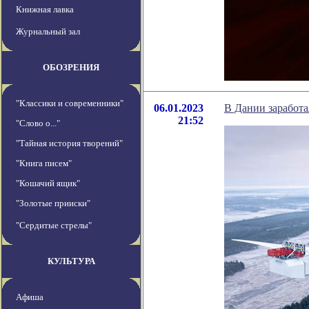
Книжная лавка
Журнальный зал
ОБОЗРЕНИЯ
"Классики и современники"
06.01.2023
В Дании заработа
21:52
"Слово о..."
"Тайная история творений"
"Книга писем"
"Кошачий ящик"
"Золотые прииски"
"Сердитые стрелы"
КУЛЬТУРА
Афиша