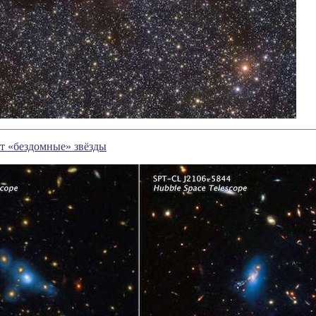
т «бездомные» звёзды