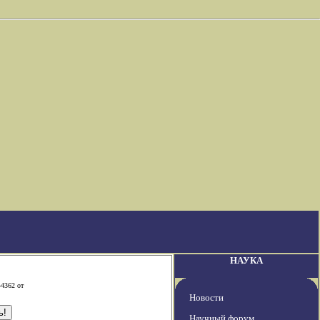
НАУКА
-4362 от
Новости
Научный форум