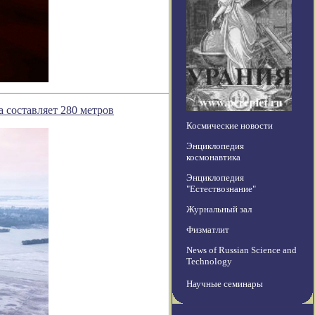
 составляет 280 метров
Космические новости
Энциклопедия
космонавтика
Энциклопедия
"Естествознание"
Журнальный зал
Физматлит
News of Russian Science and
Technology
Научные семинары