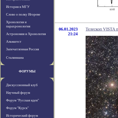
История в МГУ
Слово о полку Игореве
Хронология и
парахронология
06.01.2023
Телескоп VISTA 
21:24
Астрономия и Хронология
Альмагест
Запечатленная Россия
Сталиниана
ФОРУМЫ
Дискуссионный клуб
Научный форум
Форум "Русская идея"
Форум "Курск"
Исторический форум