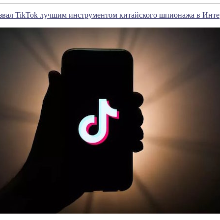
звал TikTok лучшим инструментом китайского шпионажа в Инте