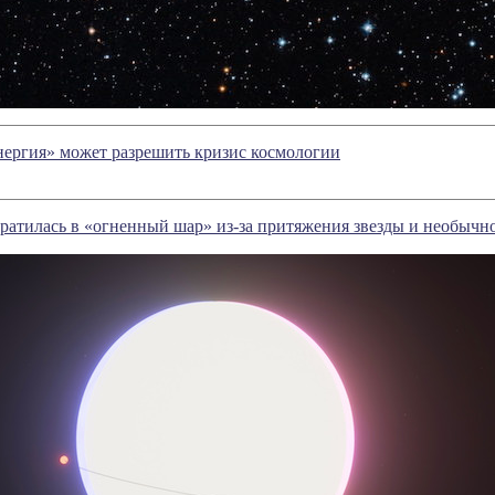
нергия» может разрешить кризис космологии
ратилась в «огненный шар» из-за притяжения звезды и необычн