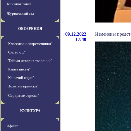
Книжная лавка
Журнальный зал
ОБОЗРЕНИЯ
09.12.2022
Изменены предст
17:40
"Классики и современники"
"Слово о..."
"Тайная история творений"
"Книга писем"
"Кошачий ящик"
"Золотые прииски"
"Сердитые стрелы"
КУЛЬТУРА
Афиша