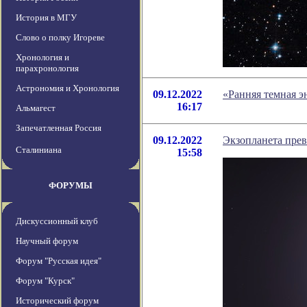
История в МГУ
Слово о полку Игореве
Хронология и
парахронология
Астрономия и Хронология
09.12.2022
«Ранняя темная э
16:17
Альмагест
Запечатленная Россия
09.12.2022
Экзопланета прев
Сталиниана
15:58
ФОРУМЫ
Дискуссионный клуб
Научный форум
Форум "Русская идея"
Форум "Курск"
Исторический форум