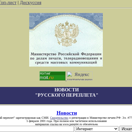
Топ-лист
|
Дискуссия
НОВОСТИ
"РУССКОГО ПЕРЕПЛЕТА"
Новости
ий переплет" зарегистрирован как СМИ.
Свидетельство
о регистрации в Министерстве печати РФ: Эл. #77
5 февраля 2001 года. При полном или частичном использовании
материалов ссылка на www.pereplet.ru обязательна.