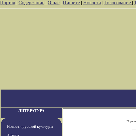
Портал
|
Содержание
|
О нас
|
Пишите
|
Новости
|
Голосование
|
ЛИТЕРАТУРА
"Русск
Новости русской культуры
Афиша