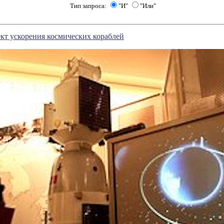
Тип запроса:
"И"
"Или"
кт ускорения космических кораблей