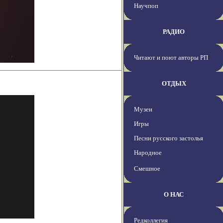
Научпоп
РАДИО
Читают и поют авторы РП
ОТДЫХ
Музеи
Игры
Песни русского застолья
Народное
Смешное
О НАС
Редколлегия