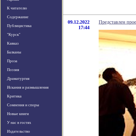
К читателю
Содержание
09.12.2022
Представлен прое
Публицистика
17:44
"Курск"
Кавказ
Балканы
Проза
Поэзия
Драматургия
Искания и размышления
Критика
Сомнения и споры
Новые книги
У нас в гостях
Издательство