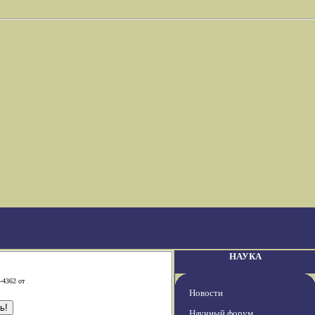
НАУКА
-4362 от
Новости
Научный форум