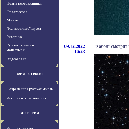
Новые передвжиники
Фотогалерея
Музыка
"Неизвестные" музеи
Риторика
Русские храмы и
09.12.2022
“Хаббл” смотрит 
монастыри
16:23
Видеоархив
ФИЛОСОФИЯ
Современная русская мысль
Искания и размышления
ИСТОРИЯ
История России