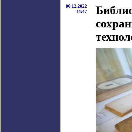
06.12.2022
Библио
14:47
сохран
технол