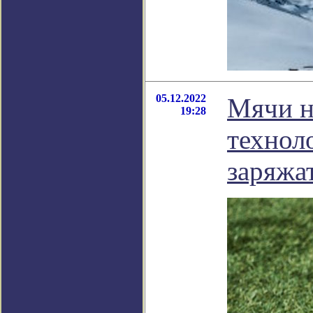
05.12.2022
Мячи н
19:28
технол
заряжа