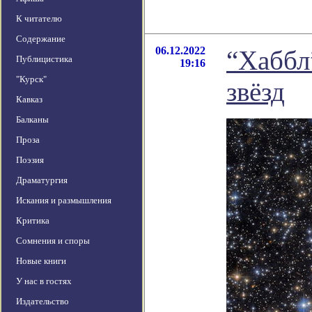
К читателю
Содержание
06.12.2022
“Хаббл
Публицистика
19:16
"Курск"
звёзд
Кавказ
Балканы
Проза
Поэзия
Драматургия
Искания и размышления
Критика
Сомнения и споры
Новые книги
У нас в гостях
Издательство