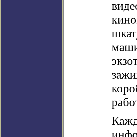
виде
кино
шкат
маши
экзо
зажи
коро
рабо
Кажд
инфо