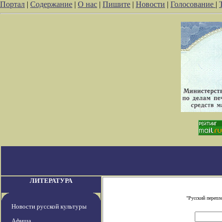
Портал
|
Содержание
|
О нас
|
Пишите
|
Новости
|
Голосование
|
ЛИТЕРАТУРА
"Русский перепл
Новости русской культуры
Афиша