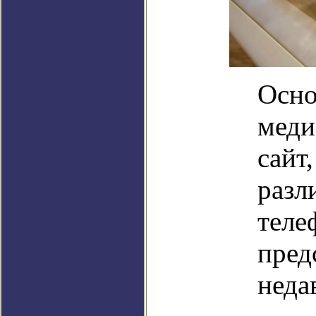
Осно
меди
сайт
разл
теле
пред
неда