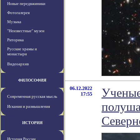
Новые передвжиники
Фотогалерея
Музыка
"Неизвестные" музеи
Риторика
Русские храмы и
монастыри
Видеоархив
ФИЛОСОФИЯ
06.12.2022
Ученые
17:55
Современная русская мысль
полуша
Искания и размышления
Северн
ИСТОРИЯ
История России