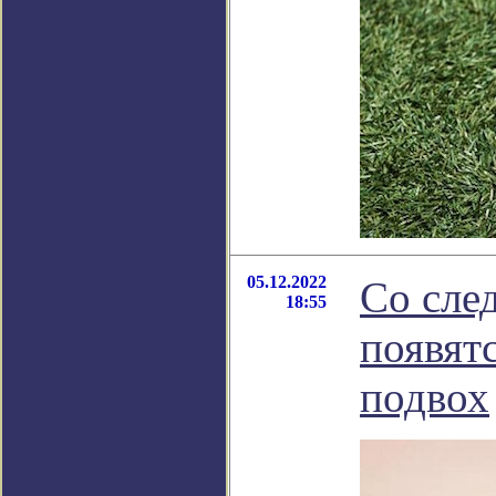
05.12.2022
Со сле
18:55
появят
подвох