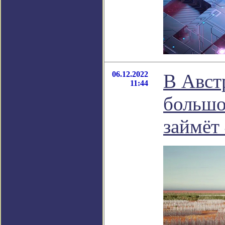
06.12.2022
В Авст
11:44
большо
займёт