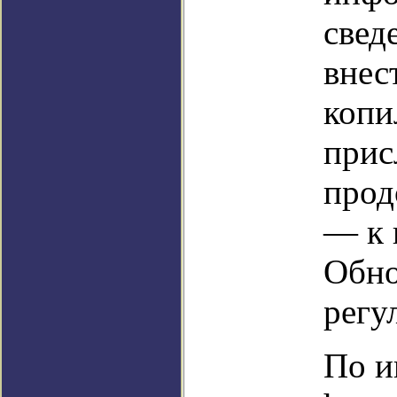
свед
внес
копи
прис
прод
— к 
Обно
регу
По и