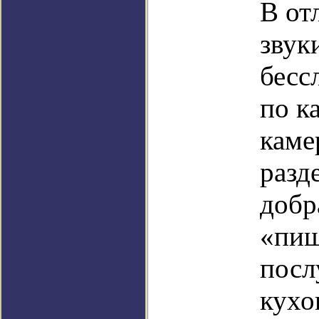
В от
звук
бесс
по к
каме
разд
добр
«пиш
посл
кухо