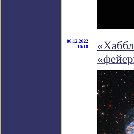
06.12.2022
«Хаббл
16:18
«фейер