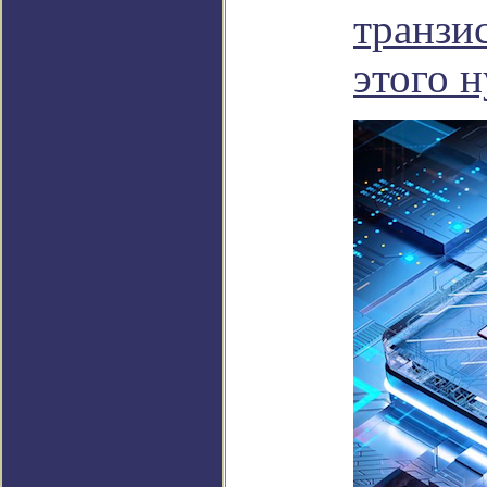
транзис
этого 