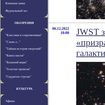
Книжная лавка
Журнальный зал
ОБОЗРЕНИЯ
06.12.2022
JWST з
18:00
"Классики и современники"
«призр
"Слово о..."
"Тайная история творений"
галакт
"Книга писем"
"Кошачий ящик"
"Золотые прииски"
"Сердитые стрелы"
КУЛЬТУРА
Афиша