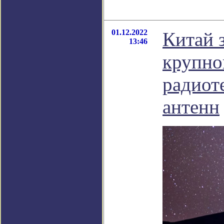
01.12.2022
Китай 
13:46
крупно
радиот
антенн