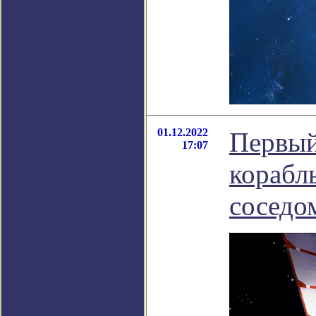
01.12.2022
Первый
17:07
корабль
соседо