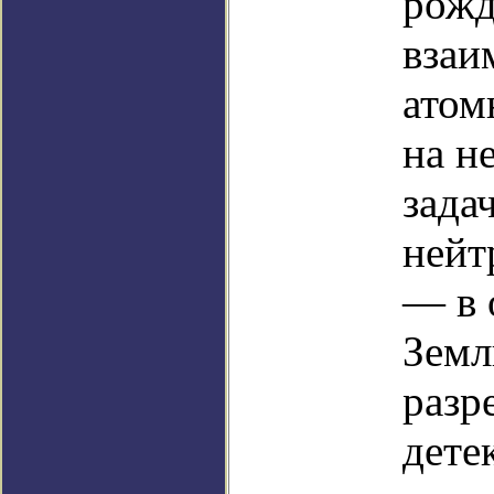
рожд
взаи
атом
на н
зада
нейт
— в 
Земл
разр
дете