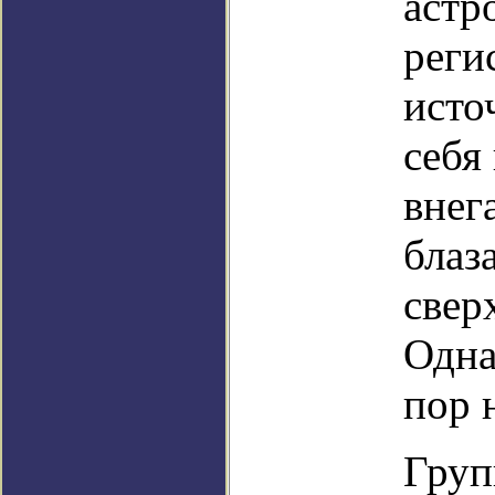
астр
реги
исто
себя
внег
блаз
свер
Одна
пор 
Груп