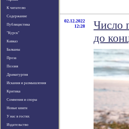
К читателю
Содержание
02.12.2022
Число 
Публицистика
12:28
"Курск"
до кон
Кавказ
Балканы
Проза
Поэзия
Драматургия
Искания и размышления
Критика
Сомнения и споры
Новые книги
У нас в гостях
Издательство