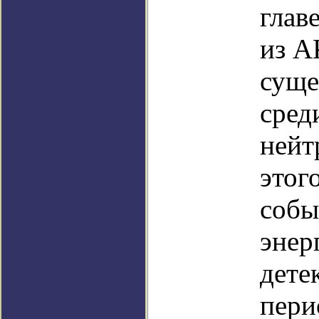
глав
из А
суще
сред
нейт
этог
собы
энер
дете
пери