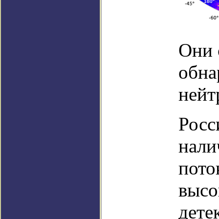
Они 
обна
нейт
Росс
нали
пото
высо
дете