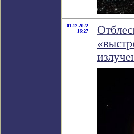
01.12.2022
Отблес
16:27
«выстр
излуче