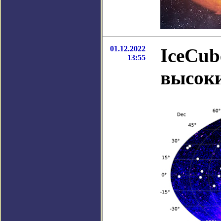
01.12.2022
IceCub
13:55
высоки