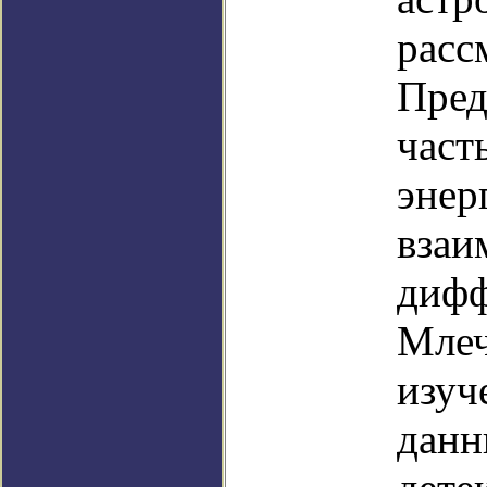
расс
Пред
част
энер
взаи
дифф
Млеч
изуч
данн