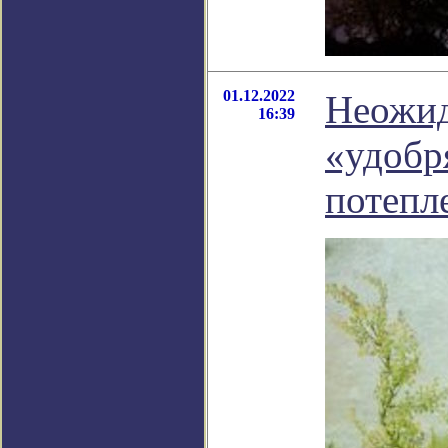
01.12.2022
Неожид
16:39
«удобр
потепл