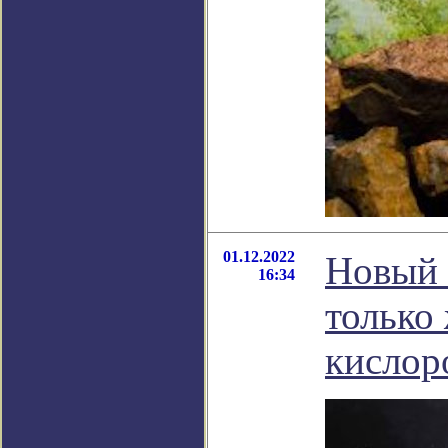
01.12.2022
Новый 
16:34
только
кислор