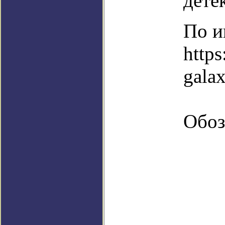
дете
По и
https
gala
Обоз