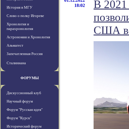
01.12.2022
В 2021
18:02
История в МГУ
позвол
Слово о полку Игореве
Хронология и
США вс
парахронология
Астрономия и Хронология
Альмагест
Запечатленная Россия
Сталиниана
ФОРУМЫ
Дискуссионный клуб
Научный форум
Форум "Русская идея"
Форум "Курск"
Исторический форум