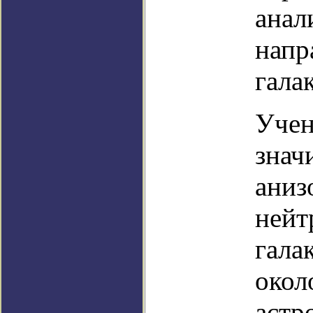
анал
напр
гала
Учен
знач
аниз
нейт
гала
окол
астр