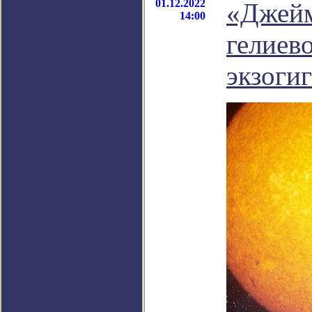
01.12.2022
«Джейм
14:00
гелиев
экзоги