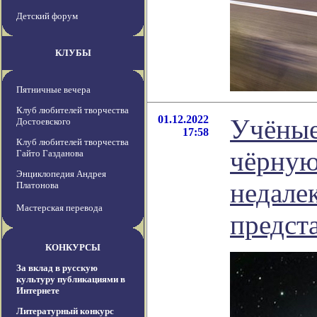
Детский форум
КЛУБЫ
Пятничные вечера
Клуб любителей творчества
01.12.2022
Учёные
Достоевского
17:58
Клуб любителей творчества
чёрную
Гайто Газданова
Энциклопедия Андрея
недале
Платонова
Мастерская перевода
предст
КОНКУРСЫ
За вклад в русскую
культуру публикациями в
Интернете
Литературный конкурс