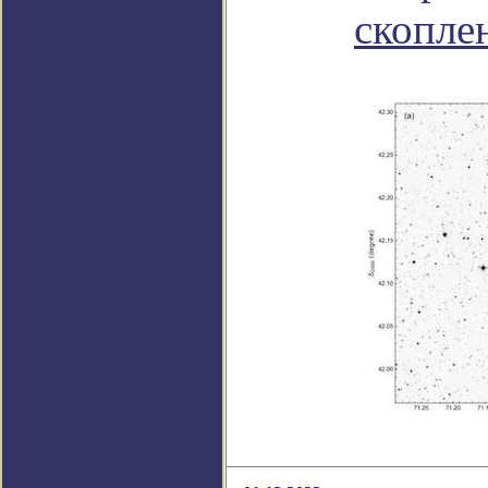
скопле