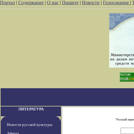
Портал
|
Содержание
|
О нас
|
Пишите
|
Новости
|
Голосование
|
ЛИТЕРАТУРА
"Русский пере
Новости русской культуры
Афиша