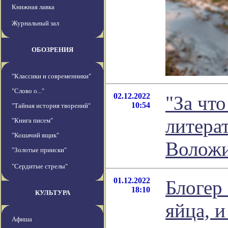
Книжная лавка
Журнальный зал
ОБОЗРЕНИЯ
"Классики и современники"
"Слово о..."
02.12.2022
"За чт
10:54
"Тайная история творений"
литера
"Книга писем"
"Кошачий ящик"
Волож
"Золотые прииски"
"Сердитые стрелы"
01.12.2022
Блогер
18:10
КУЛЬТУРА
яйца, и
Афиша