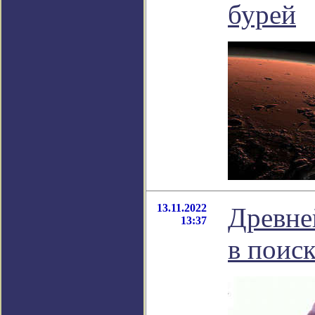
бурей
13.11.2022
Древне
13:37
в поис