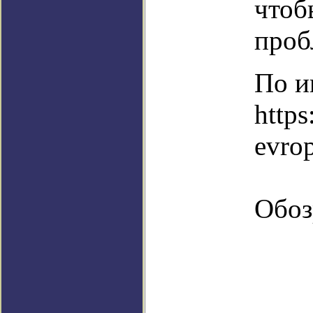
чтоб
проб
По и
https
evrop
Обоз