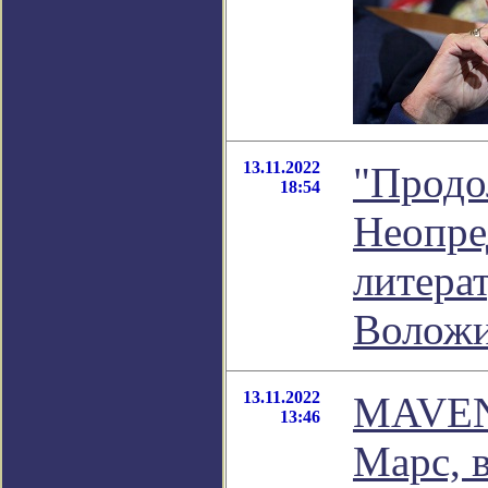
13.11.2022
"Продо
18:54
Неопред
литера
Волож
13.11.2022
MAVEN 
13:46
Марс, 