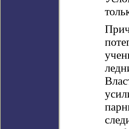
толь
Прич
поте
учен
ледн
Влас
усил
парн
след