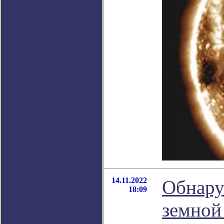
14.11.2022
Обнару
18:09
земной