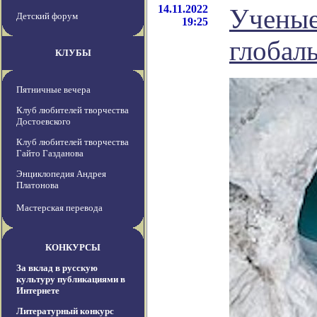
14.11.2022
Ученые
Детский форум
19:25
глобал
КЛУБЫ
Пятничные вечера
Клуб любителей творчества
Достоевского
Клуб любителей творчества
Гайто Газданова
Энциклопедия Андрея
Платонова
Мастерская перевода
КОНКУРСЫ
За вклад в русскую
культуру публикациями в
Интернете
Литературный конкурс