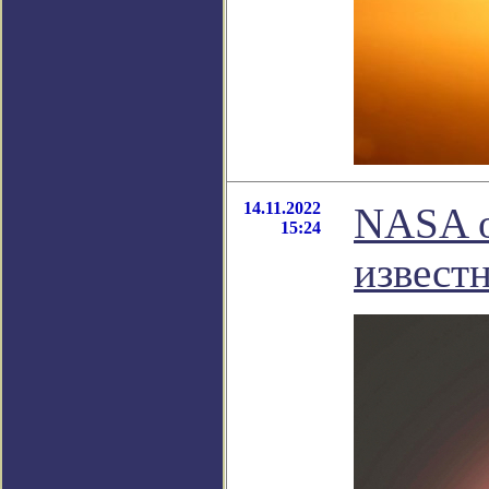
14.11.2022
NASA о
15:24
извест