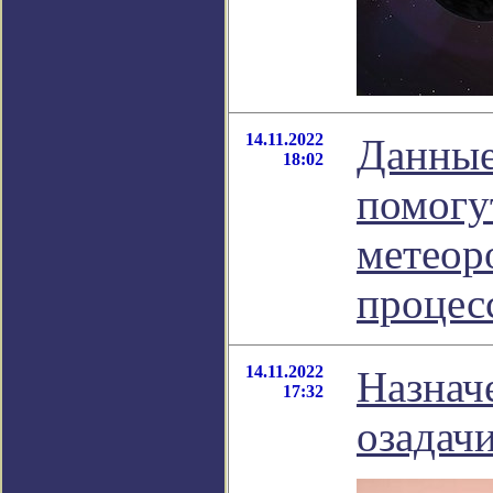
14.11.2022
Данные
18:02
помогу
метеор
процес
14.11.2022
Назнач
17:32
озадач