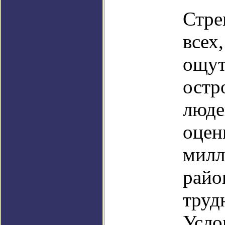
Стре
всех
ощут
остр
люде
оцен
милл
райо
труд
Усло