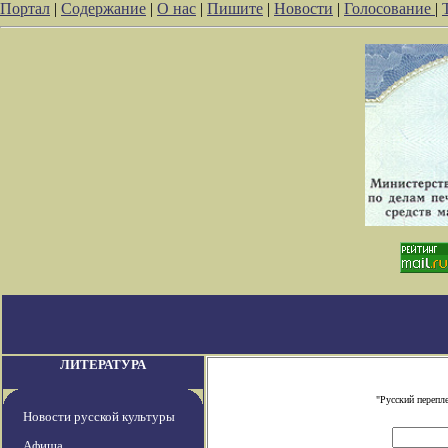
Портал
|
Содержание
|
О нас
|
Пишите
|
Новости
|
Голосование
|
ЛИТЕРАТУРА
"Русский перепл
Новости русской культуры
Афиша