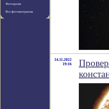
Фотоархив
Все фотоматериалы
14.11.2022
Провер
19:16
конста