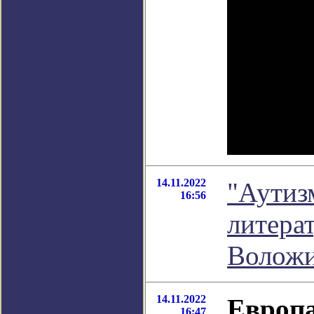
14.11.2022
"Аутиз
16:56
литера
Волож
14.11.2022
Европа
16:47