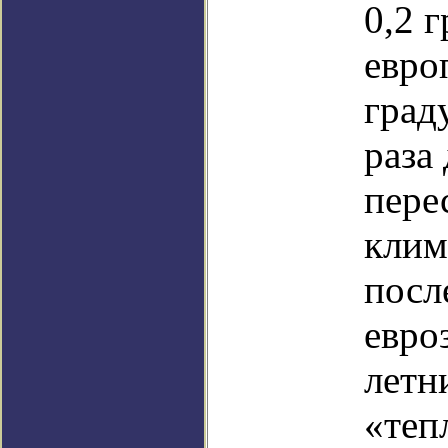
0,2 г
евро
град
раза
пере
клим
посл
евро
летн
«теп