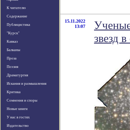
К читателю
Содержание
15.11.2022
Ученые
Публицистика
13:07
"Курск"
звезд 
Кавказ
Балканы
Проза
Поэзия
Драматургия
Искания и размышления
Критика
Сомнения и споры
Новые книги
У нас в гостях
Издательство