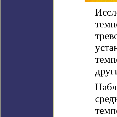
Иссл
темп
трев
уста
темп
друг
Набл
сред
темп