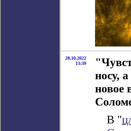
28.10.2022
"Чувст
13:39
носу, 
новое 
Солом
В "
ц