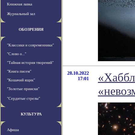
Книжная лавка
Журнальный зал
ОБОЗРЕНИЯ
"Классики и современники"
"Слово о..."
"Тайная история творений"
"Книга писем"
28.10.2022
«Хаббл
17:01
"Кошачий ящик"
«невоз
"Золотые прииски"
"Сердитые стрелы"
КУЛЬТУРА
Афиша