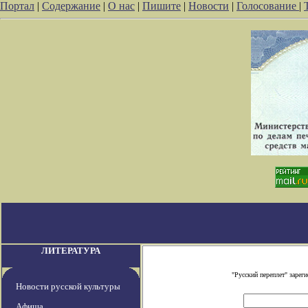
Портал
|
Содержание
|
О нас
|
Пишите
|
Новости
|
Голосование
|
ЛИТЕРАТУРА
"Русский переплет" заре
Новости русской культуры
Афиша