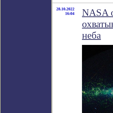
28.10.2022
NASA о
16:04
охваты
неба