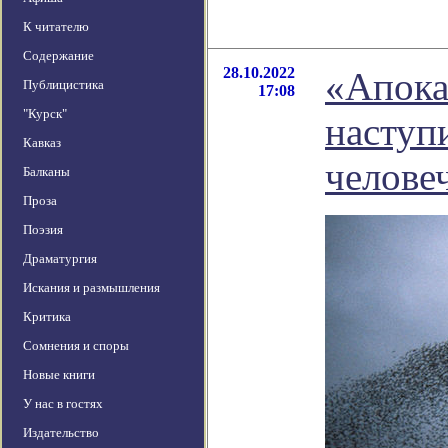
К читателю
Содержание
28.10.2022
«Апока
Публицистика
17:08
"Курск"
наступ
Кавказ
челове
Балканы
Проза
Поэзия
Драматургия
Искания и размышления
Критика
Сомнения и споры
Новые книги
У нас в гостях
Издательство