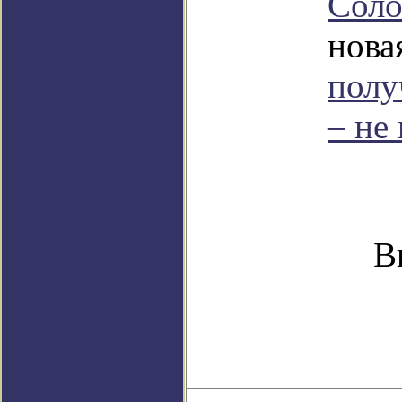
Соло
новая
полу
– не
В