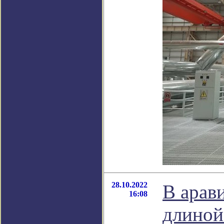
28.10.2022
В арав
16:08
длиной