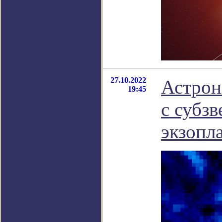
27.10.2022
Астрон
19:45
с субз
экзопл