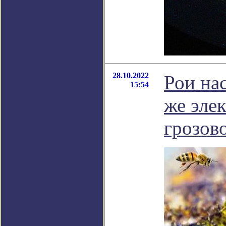
28.10.2022
Рои на
15:54
же элек
грозов