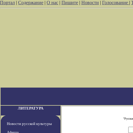
Портал
|
Содержание
|
О нас
|
Пишите
|
Новости
|
Голосование
|
ЛИТЕРАТУРА
"Русски
Новости русской культуры
Афиша