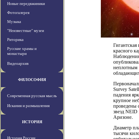
Новые передвжиники
Фотогалерея
Музыка
"Неизвестные" музеи
Риторика
Гигантская 
Русские храмы и
красного ка
монастыри
Наблюдения
опубликовал
Видеоархив
неплотным 
обладающих
ФИЛОСОФИЯ
Первоначаль
Survey Sate
падения ярк
Современная русская мысль
крупное не
Искания и размышления
проведены 
звезд NEID
Аризоне.
ИСТОРИЯ
Диаметр пла
тысячи кило
История России
орбитальног