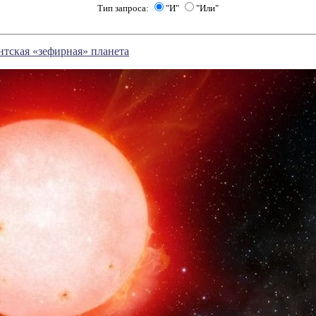
Тип запроса:
"И"
"Или"
тская «зефирная» планета