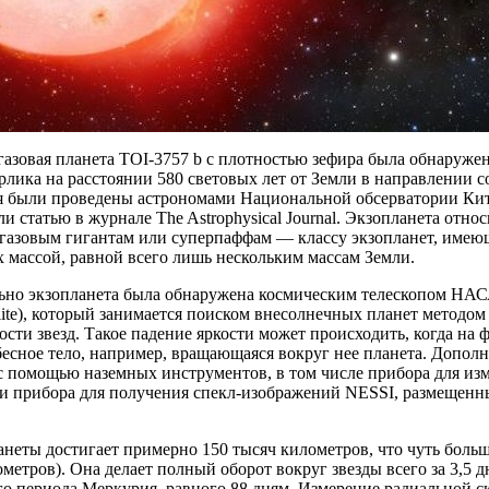
газовая планета TOI-3757 b с плотностью зефира была обнаружен
рлика на расстоянии 580 световых лет от Земли в направлении с
 были проведены астрономами Национальной обсерватории Кит
и статью в журнале The Astrophysical Journal. Экзопланета отно
газовым гигантам или суперпаффам — классу экзопланет, имеющи
 массой, равной всего лишь нескольким массам Земли.
но экзопланета была обнаружена космическим телескопом НАСА 
llite), который занимается поиском внесолнечных планет методо
ости звезд. Такое падение яркости может происходить, когда на 
бесное тело, например, вращающаяся вокруг нее планета. Допо
с помощью наземных инструментов, в том числе прибора для из
 и прибора для получения спекл-изображений NESSI, размещенн
неты достигает примерно 150 тысяч километров, что чуть боль
метров). Она делает полный оборот вокруг звезды всего за 3,5 дн
о периода Меркурия, равного 88 дням. Измерение радиальной ск