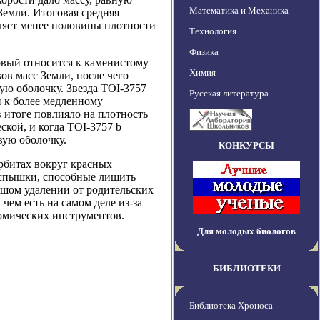
Математика и Механика
Земли. Итоговая средняя
вляет менее половины плотности
Технология
Физика
рвый относится к каменистому
Химия
ков масс Земли, после чего
вую оболочку. Звезда TOI-3757
Русская литература
и к более медленному
 итоге повлияло на плотность
ской, и когда TOI-3757 b
вую оболочку.
КОНКУРСЫ
рбитах вокруг красных
вспышки, способные лишить
ьшом удалении от родительских
ем есть на самом деле из-за
омических инструментов.
Для молодых биологов
БИБЛИОТЕКИ
Библиотека Хроноса