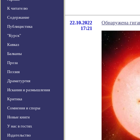
К читателю
Содержание
22.10.2022
Обнаружена гиган
Публицистика
17:21
"Курск"
Кавказ
Балканы
Проза
Поэзия
Драматургия
Искания и размышления
Критика
Сомнения и споры
Новые книги
У нас в гостях
Издательство