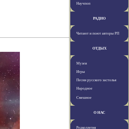
Научпоп
РАДИО
Читают и поют авторы РП
ОТДЫХ
Музеи
Игры
Песни русского застолья
Народное
Смешное
О НАС
Редколлегия