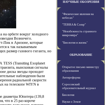
НАУЧНЫЕ ОБОЗРЕНИЯ
"Физические явления на
небесах"
"TERRA & Comp"
"Неизбежность странного
а на орбите вокруг холодного
микромира"
озвездия Возничего.
т-Пик в Аризоне, которые
"Биология и жизнь"
сится к так называемым
х размер газового гиганта, но
ОБРАЗОВАНИЕ
TESS (Transiting Exoplanet
Открытое письмо министру
м транзита, выискивая сигналы
образования
фоне диска звезды проходит
лнительные наблюдения были
Антиреформа
мерения радиальной скорости
ых на телескопе WIYN в
Соросовский
образовательный журнал
Биология
ше диаметра Юпитера (139,8
я, что в 25 раз короче
Науки о Земле
орости дало массу, равную