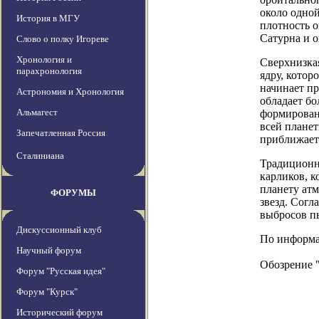
около одной
История в МГУ
плотность о
Сатурна и о
Слово о полку Игореве
Хронология и
Сверхнизкая
парахронология
ядру, котор
начинает пр
Астрономия и Хронология
обладает бо
Альмагест
формировани
всей планет
Запечатленная Россия
приближаетс
Сталиниана
Традиционно
карликов, 
планету атм
ФОРУМЫ
звезд. Согл
выбросов п
Дискуссионный клуб
По информац
Научный форум
Обозрение 
Форум "Русская идея"
Форум "Курск"
Исторический форум