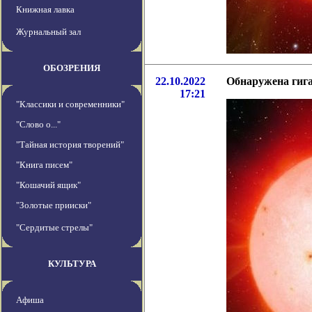
Книжная лавка
Журнальный зал
ОБОЗРЕНИЯ
22.10.2022
Обнаружена гига
17:21
"Классики и современники"
"Слово о..."
"Тайная история творений"
"Книга писем"
"Кошачий ящик"
"Золотые прииски"
"Сердитые стрелы"
КУЛЬТУРА
Афиша