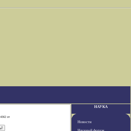
НАУКА
-4362 от
Новости
Научный форум