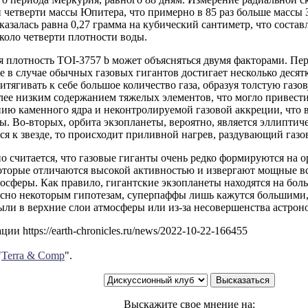
 четверти массы Юпитера, что примерно в 85 раз больше массы 
казалась равна 0,27 грамма на кубический сантиметр, что соста
коло четверти плотности воды.
 плотность TOI-3757 b может объясняться двумя факторами. Пе
ое в случае обычных газовых гигантов достигает несколько десят
итягивать к себе большое количество газа, образуя толстую газо
лее низким содержанием тяжелых элементов, что могло привест
ю каменного ядра и неконтролируемой газовой аккреции, что в
ы. Во-вторых, орбита экзопланеты, вероятно, является эллиптиче
я к звезде, то происходит приливной нагрев, раздувающий газо
 считается, что газовые гиганты очень редко формируются на о
которые отличаются высокой активностью и извергают мощные 
осферы. Как правило, гигантские экзопланеты находятся на бол
асно некоторым гипотезам, суперпаффы лишь кажутся большими, ч
ыли в верхние слои атмосферы или из-за несовершенства астрон
ии https://earth-chronicles.ru/news/2022-10-22-166455
"
Terra & Comp
".
Выскажите свое мнение на: