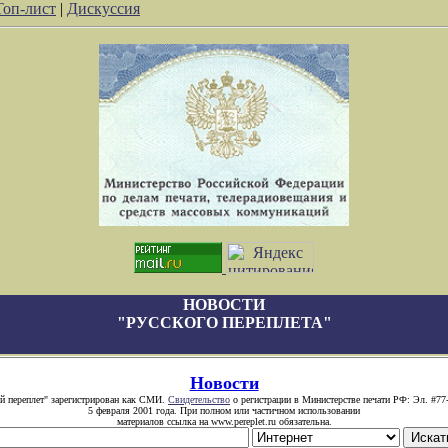
Топ-лист
|
Дискуссия
НОВОСТИ
"РУССКОГО ПЕРЕПЛЕТА"
Новости
й переплет" зарегистрирован как СМИ.
Свидетельство
о регистрации в Министерстве печати РФ: Эл. #77
5 февраля 2001 года. При полном или частичном использовании
материалов ссылка на www.pereplet.ru обязательна.